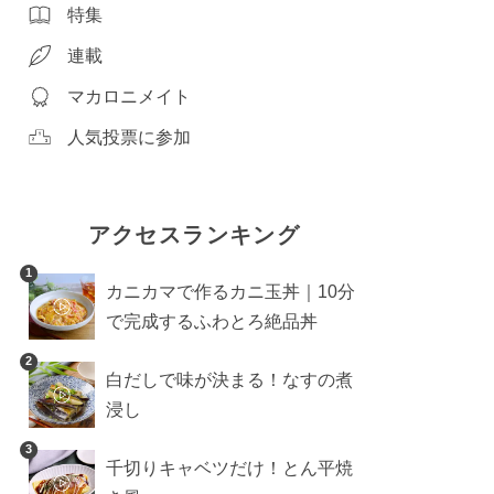
特集
連載
マカロニメイト
人気投票に参加
アクセスランキング
1
カニカマで作るカニ玉丼｜10分
で完成するふわとろ絶品丼
2
白だしで味が決まる！なすの煮
浸し
3
千切りキャベツだけ！とん平焼