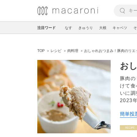
注目ワード
なす
きゅうり
大根
キャベツ
そ
TOP
レシピ
肉料理
おしゃれおつまみ！豚肉のリエ
お
豚肉の
けて食
いに調
2023
簡単投票