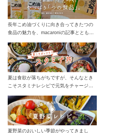
長年こめ油づくりに向き合ってきたつの
食品の魅力を、macaroniの記事とともに
ご紹介します。レシピや活用術はもちろ
ん、製造現場や品質へのこだわりまで。
こめ油をもっと好きになるコンテンツを
ぜひお楽しみください。
夏は食欲が落ちがちですが、そんなとき
こそスタミナレシピで元気をチャージ！
お肉や夏野菜をたっぷり使う丼をガッツ
リ食べて、夏バテを吹き飛ばしましょ
う！
夏野菜のおいしい季節がやってきまし