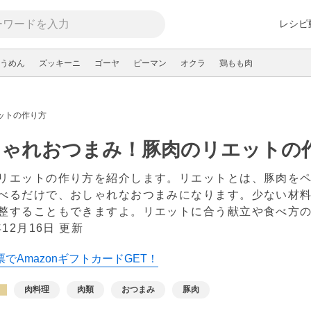
レシピ
うめん
ズッキーニ
ゴーヤ
ピーマン
オクラ
鶏もも肉
ットの作り方
しゃれおつまみ！豚肉のリエットの
リエットの作り方を紹介します。リエットとは、豚肉を
べるだけで、おしゃれなおつまみになります。少ない材
整することもできますよ。リエットに合う献立や食べ方
年12月16日 更新
でAmazonギフトカードGET！
肉料理
肉類
おつまみ
豚肉