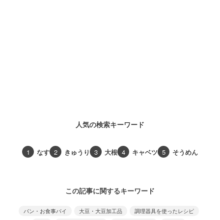
人気の検索キーワード
1
なす
2
きゅうり
3
大根
4
キャベツ
5
そうめん
この記事に関するキーワード
パン・お食事パイ
大豆・大豆加工品
調理器具を使ったレシピ