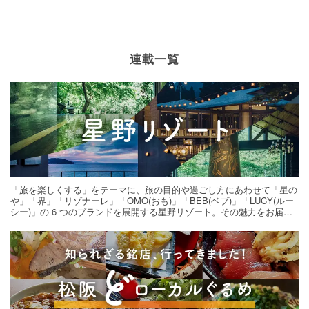
連載一覧
「旅を楽しくする」をテーマに、旅の目的や過ごし方にあわせて「星の
や」「界」「リゾナーレ」「OMO(おも)」「BEB(ベブ)」「LUCY(ルー
シー)」の 6 つのブランドを展開する星野リゾート。その魅力をお届け
する旅の連載。次の旅先探しのヒントにいかがですか？