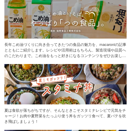
長年こめ油づくりに向き合ってきたつの食品の魅力を、macaroniの記事
とともにご紹介します。レシピや活用術はもちろん、製造現場や品質へ
のこだわりまで。こめ油をもっと好きになるコンテンツをぜひお楽しみ
ください。
夏は食欲が落ちがちですが、そんなときこそスタミナレシピで元気をチ
ャージ！お肉や夏野菜をたっぷり使う丼をガッツリ食べて、夏バテを吹
き飛ばしましょう！