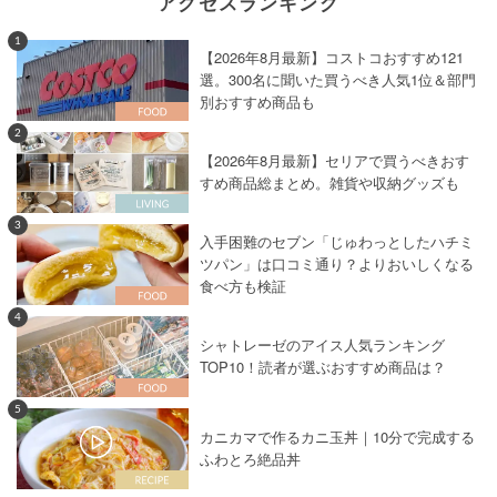
アクセスランキング
1
【2026年8月最新】コストコおすすめ121
選。300名に聞いた買うべき人気1位＆部門
別おすすめ商品も
2
【2026年8月最新】セリアで買うべきおす
すめ商品総まとめ。雑貨や収納グッズも
3
入手困難のセブン「じゅわっとしたハチミ
ツパン」は口コミ通り？よりおいしくなる
食べ方も検証
4
シャトレーゼのアイス人気ランキング
TOP10！読者が選ぶおすすめ商品は？
5
カニカマで作るカニ玉丼｜10分で完成する
ふわとろ絶品丼