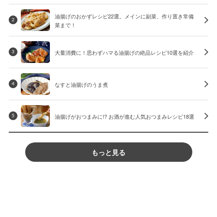
油揚げのおかずレシピ22選。メインに副菜、作り置き常備
2
菜まで！
大量消費に！思わずハマる油揚げの絶品レシピ10選を紹介
3
なすと油揚げのうま煮
4
油揚げがおつまみに!? お酒が進む人気おつまみレシピ18選
5
もっと見る