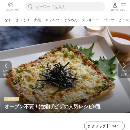
ログイン
メニュー
なす
きゅうり
大根
キャベツ
そうめん
ズッキーニ
ゴーヤ
ピーマ
前の
次の
記事
記事
オーブン不要！油揚げピザの人気レシピ6選
140
クリップ