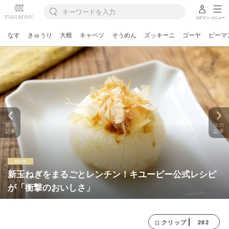
ログイン
メニュー
なす
きゅうり
大根
キャベツ
そうめん
ズッキーニ
ゴーヤ
ピーマ
前の
次の
記事
記事
新玉ねぎをまるごとレンチン！キユーピー公式レシピ
が「衝撃のおいしさ」
282
クリップ