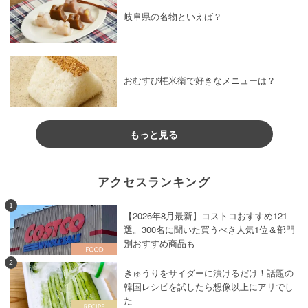
岐阜県の名物といえば？
おむすび権米衛で好きなメニューは？
もっと見る
アクセスランキング
1
【2026年8月最新】コストコおすすめ121
選。300名に聞いた買うべき人気1位＆部門
別おすすめ商品も
2
きゅうりをサイダーに漬けるだけ！話題の
韓国レシピを試したら想像以上にアリでし
た