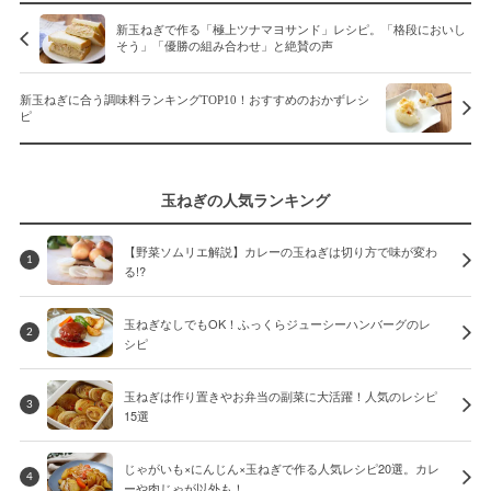
新玉ねぎで作る「極上ツナマヨサンド」レシピ。「格段においし
そう」「優勝の組み合わせ」と絶賛の声
新玉ねぎに合う調味料ランキングTOP10！おすすめのおかずレシ
ピ
玉ねぎの人気ランキング
【野菜ソムリエ解説】カレーの玉ねぎは切り方で味が変わ
1
る!?
玉ねぎなしでもOK！ふっくらジューシーハンバーグのレ
2
シピ
玉ねぎは作り置きやお弁当の副菜に大活躍！人気のレシピ
3
15選
じゃがいも×にんじん×玉ねぎで作る人気レシピ20選。カレ
4
ーや肉じゃが以外も！