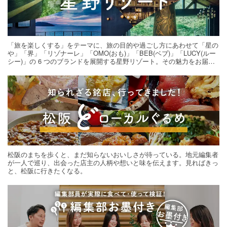
「旅を楽しくする」をテーマに、旅の目的や過ごし方にあわせて「星の
や」「界」「リゾナーレ」「OMO(おも)」「BEB(ベブ)」「LUCY(ルー
シー)」の 6 つのブランドを展開する星野リゾート。その魅力をお届け
する旅の連載。次の旅先探しのヒントにいかがですか？
松阪のまちを歩くと、まだ知らないおいしさが待っている。地元編集者
が一人で巡り、出会った店主の人柄や想いと味を伝えます。見ればきっ
と、松阪に行きたくなる。