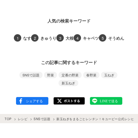
人気の検索キーワード
1
なす
2
きゅうり
3
大根
4
キャベツ
5
そうめん
この記事に関するキーワード
SNSで話題
野菜
定番の野菜
春野菜
玉ねぎ
新玉ねぎ
TOP
レシピ
SNSで話題
新玉ねぎをまるごとレンチン！キユーピー公式レシピが