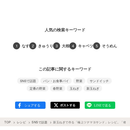
人気の検索キーワード
1
なす
2
きゅうり
3
大根
4
キャベツ
5
そうめん
この記事に関するキーワード
SNSで話題
パン・お食事パイ
野菜
サンドイッチ
定番の野菜
春野菜
玉ねぎ
新玉ねぎ
TOP
レシピ
SNSで話題
新玉ねぎで作る「極上ツナマヨサンド」レシピ。「格段