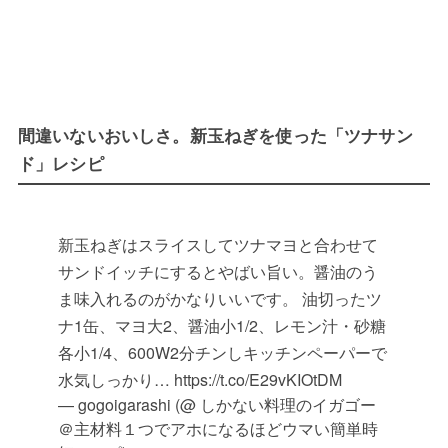
間違いないおいしさ。新玉ねぎを使った「ツナサン
ド」レシピ
新玉ねぎはスライスしてツナマヨと合わせて
サンドイッチにするとやばい旨い。醤油のう
ま味入れるのがかなりいいです。 油切ったツ
ナ1缶、マヨ大2、醤油小1/2、レモン汁・砂糖
各小1/4、600W2分チンしキッチンペーパーで
水気しっかり… https://t.co/E29vKIOtDM
— gogoigarashi (@ しかない料理のイガゴー
＠主材料１つでアホになるほどウマい簡単時