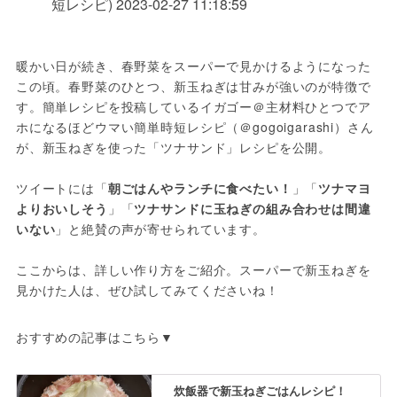
短レシピ)
2023-02-27 11:18:59
暖かい日が続き、春野菜をスーパーで見かけるようになった
この頃。春野菜のひとつ、新玉ねぎは甘みが強いのが特徴で
す。簡単レシピを投稿しているイガゴー＠主材料ひとつでア
ホになるほどウマい簡単時短レシピ（＠gogoigarashi）さん
が、新玉ねぎを使った「ツナサンド」レシピを公開。
ツイートには「
朝ごはんやランチに食べたい！
」「
ツナマヨ
よりおいしそう
」「
ツナサンドに玉ねぎの組み合わせは間違
いない
」と絶賛の声が寄せられています。
ここからは、詳しい作り方をご紹介。スーパーで新玉ねぎを
見かけた人は、ぜひ試してみてくださいね！
おすすめの記事はこちら▼
炊飯器で新玉ねぎごはんレシピ！