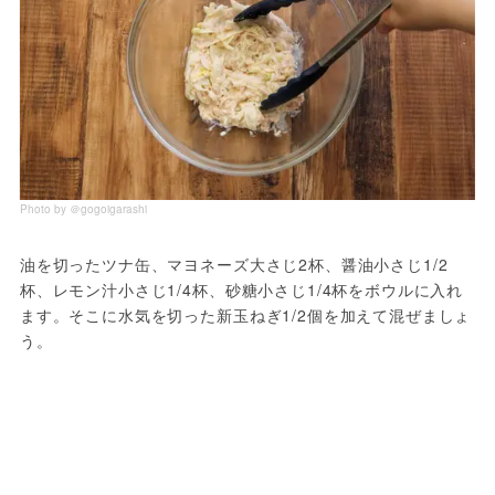
Photo by ＠gogoigarashi
油を切ったツナ缶、マヨネーズ大さじ2杯、醤油小さじ1/2
杯、レモン汁小さじ1/4杯、砂糖小さじ1/4杯をボウルに入れ
ます。そこに水気を切った新玉ねぎ1/2個を加えて混ぜましょ
う。