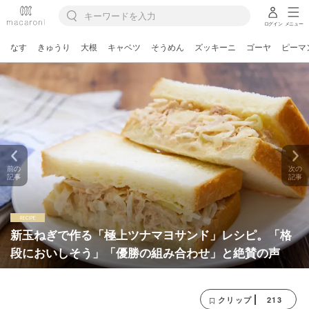
ログイン
メニュー
なす
きゅうり
大根
キャベツ
そうめん
ズッキーニ
ゴーヤ
ピーマ
前の
次の
記事
記事
新玉ねぎで作る「極上ツナマヨサンド」レシピ。「格
段においしそう」「優勝の組み合わせ」と絶賛の声
213
クリップ