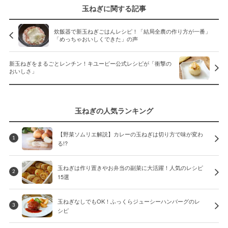
玉ねぎに関する記事
炊飯器で新玉ねぎごはんレシピ！「結局全農の作り方が一番」
「めっちゃおいしくできた」の声
新玉ねぎをまるごとレンチン！キユーピー公式レシピが「衝撃の
おいしさ」
玉ねぎの人気ランキング
【野菜ソムリエ解説】カレーの玉ねぎは切り方で味が変わ
1
る!?
玉ねぎは作り置きやお弁当の副菜に大活躍！人気のレシピ
2
15選
玉ねぎなしでもOK！ふっくらジューシーハンバーグのレ
3
シピ