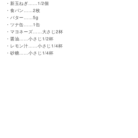
・新玉ねぎ……1/2個
・食パン……2枚
・バター……5g
・ツナ缶……1缶
・マヨネーズ……大さじ2杯
・醤油……小さじ1/2杯
・レモン汁……小さじ1/4杯
・砂糖……小さじ1/4杯