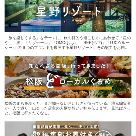
「旅を楽しくする」をテーマに、旅の目的や過ごし方にあわせて「星の
や」「界」「リゾナーレ」「OMO(おも)」「BEB(ベブ)」「LUCY(ルー
シー)」の 6 つのブランドを展開する星野リゾート。その魅力をお届け
する旅の連載。次の旅先探しのヒントにいかがですか？
松阪のまちを歩くと、まだ知らないおいしさが待っている。地元編集者
が一人で巡り、出会った店主の人柄や想いと味を伝えます。見ればきっ
と、松阪に行きたくなる。