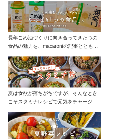
長年こめ油づくりに向き合ってきたつの
食品の魅力を、macaroniの記事とともに
ご紹介します。レシピや活用術はもちろ
ん、製造現場や品質へのこだわりまで。
こめ油をもっと好きになるコンテンツを
ぜひお楽しみください。
夏は食欲が落ちがちですが、そんなとき
こそスタミナレシピで元気をチャージ！
お肉や夏野菜をたっぷり使う丼をガッツ
リ食べて、夏バテを吹き飛ばしましょ
う！