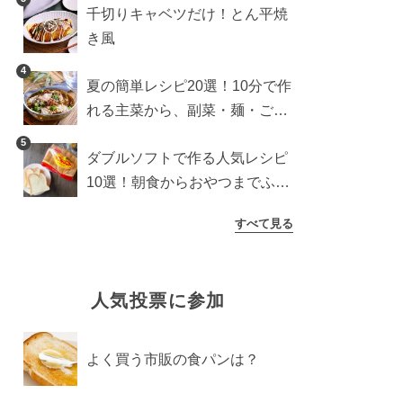
千切りキャベツだけ！とん平焼
き風
4
夏の簡単レシピ20選！10分で作
れる主菜から、副菜・麺・ごは
んまで一気に紹介
5
ダブルソフトで作る人気レシピ
10選！朝食からおやつまでふん
わり食パンを楽しむアレンジ
すべて見る
人気投票に参加
よく買う市販の食パンは？