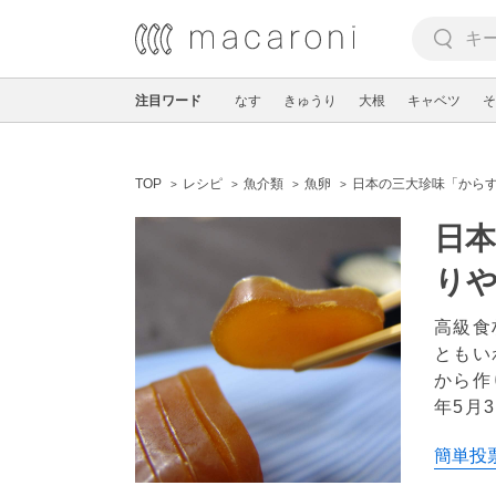
注目ワード
なす
きゅうり
大根
キャベツ
そ
TOP
レシピ
魚介類
魚卵
日本の三大珍味「から
日
り
高級食
ともい
から作
年5月3
簡単投票