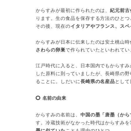
からすみが最初に作られたのは、
紀元前古
ります。生の食品を保存する方法のひとつ
その後、現在の
イタリアやフランス、スペ
からすみが日本に伝来したのは安土桃山時
さわらの卵巣
で作られていたといわれてい
江戸時代に入ると、日本国内でもからすみ
した原料に則っていましたが、長崎県の野
ることに。しだいに
長崎県の名産品
として
名前の由来
からすみの名前は、
中国の墨「唐墨（から
す。冷蔵技術がなかった時代はからすみを
墨に似ていた
ことも理由のひとつ。