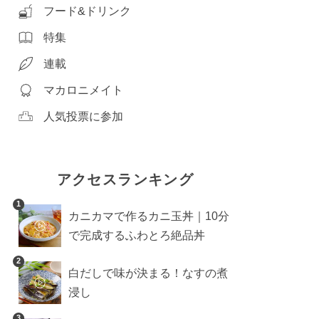
フード&ドリンク
特集
連載
マカロニメイト
人気投票に参加
アクセスランキング
1
カニカマで作るカニ玉丼｜10分
で完成するふわとろ絶品丼
2
白だしで味が決まる！なすの煮
浸し
3