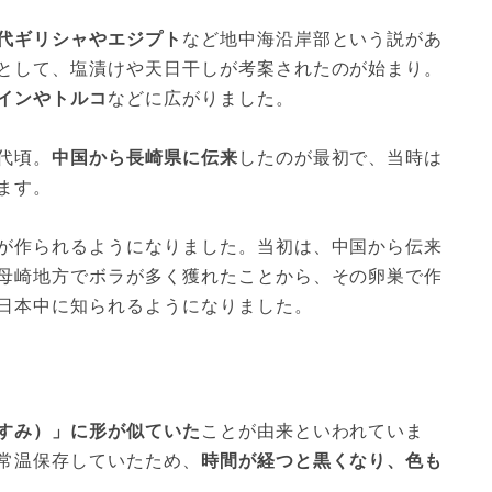
代ギリシャやエジプト
など地中海沿岸部という説があ
として、塩漬けや天日干しが考案されたのが始まり。
インやトルコ
などに広がりました。
代頃。
中国から長崎県に伝来
したのが最初で、当時は
ます。
が作られるようになりました。当初は、中国から伝来
母崎地方でボラが多く獲れたことから、その卵巣で作
日本中に知られるようになりました。
すみ）」に形が似ていた
ことが由来といわれていま
常温保存していたため、
時間が経つと黒くなり、色も