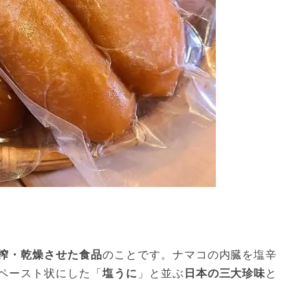
搾・乾燥させた食品
のことです。ナマコの内臓を塩辛
ペースト状にした「
塩うに
」と並ぶ
日本の三大珍味
と