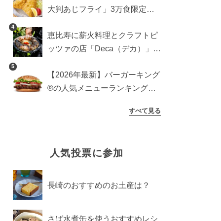
大判あじフライ」3万食限定で
登場！サクッと香ばしい夏限定
4
恵比寿に薪火料理とクラフトピ
メニュー
ッツァの店「Deca（デカ）」が
オープン。旬素材を味わう新レ
5
【2026年最新】バーガーキング
ストラン
®の人気メニューランキング
TOP10！みんなのおすすめは？
すべて見る
人気投票に参加
長崎のおすすめのお土産は？
さば水煮缶を使うおすすめレシ