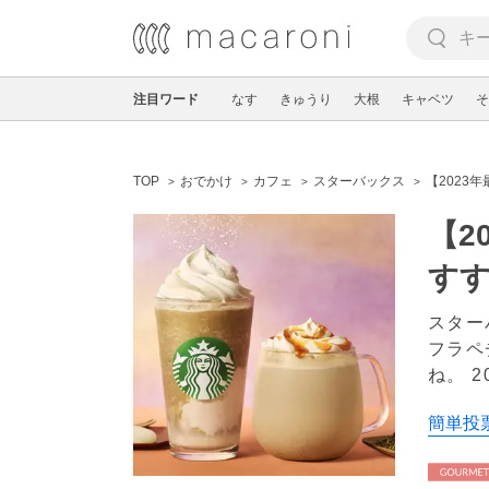
注目ワード
なす
きゅうり
大根
キャベツ
そ
TOP
おでかけ
カフェ
スターバックス
【2023
【2
す
スター
フラペ
ね。
2
簡単投票