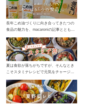
長年こめ油づくりに向き合ってきたつの
食品の魅力を、macaroniの記事とともに
ご紹介します。レシピや活用術はもちろ
ん、製造現場や品質へのこだわりまで。
こめ油をもっと好きになるコンテンツを
ぜひお楽しみください。
夏は食欲が落ちがちですが、そんなとき
こそスタミナレシピで元気をチャージ！
お肉や夏野菜をたっぷり使う丼をガッツ
リ食べて、夏バテを吹き飛ばしましょ
う！