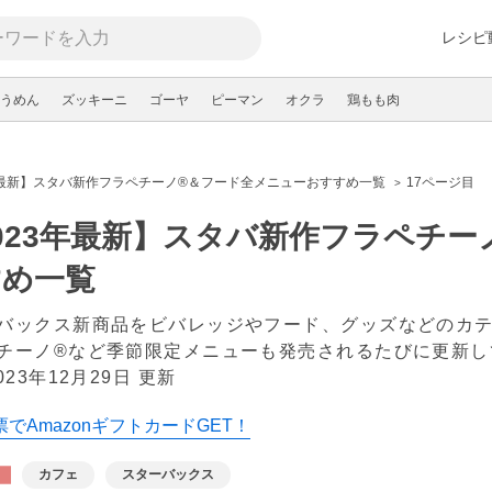
レシピ
うめん
ズッキーニ
ゴーヤ
ピーマン
オクラ
鶏もも肉
年最新】スタバ新作フラペチーノ®＆フード全メニューおすすめ一覧
17ページ目
023年最新】スタバ新作フラペチ
すめ一覧
バックス新商品をビバレッジやフード、グッズなどのカ
チーノ®など季節限定メニューも発売されるたびに更新し
023年12月29日 更新
でAmazonギフトカードGET！
カフェ
スターバックス