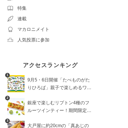
特集
連載
マカロニメイト
人気投票に参加
アクセスランキング
1
9月5・6日開催「たべものがた
りひろば」親子で楽しめるワー
クショップや試食・キッチンカ
2
銀座で楽しむリプトン4種のフ
ーなどをご紹介
ルーツインティー！期間限定キ
ッチンカー登場
3
大戸屋に約20cmの「真あじの