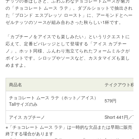
ナッツの香ばしさと、ふわふわなチョコレートムースが魅力
の「チョコレート ムース ラテ」。ダブルショットで抽出され
た「ブロンド エスプレッソ ロースト」に、アーモンドとヘー
ゼルナッツのソースが組み合わさった秋らしい1杯です。
「カプチーノをアイスでも楽しみたい」というリクエストに
応えて、定番ビバレッジとして登場する「アイス カプチー
ノ」。ホット同様、ふんわり泡立てられたフォームミルクが
ポイントです。シロップやソースなど、カスタマイズも楽し
めますよ。
商品名
テイクアウト税
チョコレート ムース ラテ（ホット／アイス）
579円
Tallサイズのみ
アイス カプチーノ
Short 441円／Ta
※「チョコレート ムース ラテ」は一時的な欠品または早期に販売
終了する場合があります