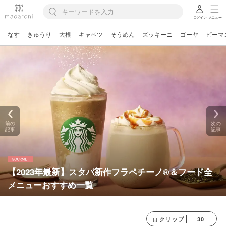
ログイン
メニュー
なす
きゅうり
大根
キャベツ
そうめん
ズッキーニ
ゴーヤ
ピーマ
前の
次の
記事
記事
【2023年最新】スタバ新作フラペチーノ®＆フード全
メニューおすすめ一覧
30
クリップ