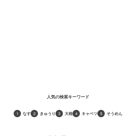
人気の検索キーワード
1
なす
2
きゅうり
3
大根
4
キャベツ
5
そうめん