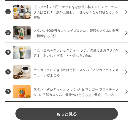
【スタバ】700円チケットをほぼ使い切るドリンク・カス
タムはこれ！「意外と悩む」「せっかくなら無駄なく」を
1
解決
スタバの1000円カスタマイズまとめ。贅沢カスタムの限界
2
に挑戦する方法
「ほうじ茶＆クラシックティー ラテ」の激うまカスタム5
3
選！「おいしすぎる」とやみつきの味に
ディカフェにできるのはどれ？スタバ「ノンカフェインメ
4
ニュー」総まとめ
スタバ「ぎゅぎゅっと オレンジ ＆ マンゴー フラペチーノ
5
®」の正解カスタム。最後のひとくちまで果肉ごろごろ！
もっと見る