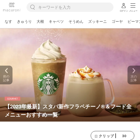
ログイン
メニュー
なす
きゅうり
大根
キャベツ
そうめん
ズッキーニ
ゴーヤ
ピーマ
前の
次の
記事
記事
【2023年最新】スタバ新作フラペチーノ®＆フード全
メニューおすすめ一覧
30
クリップ