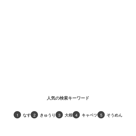
人気の検索キーワード
1
なす
2
きゅうり
3
大根
4
キャベツ
5
そうめん