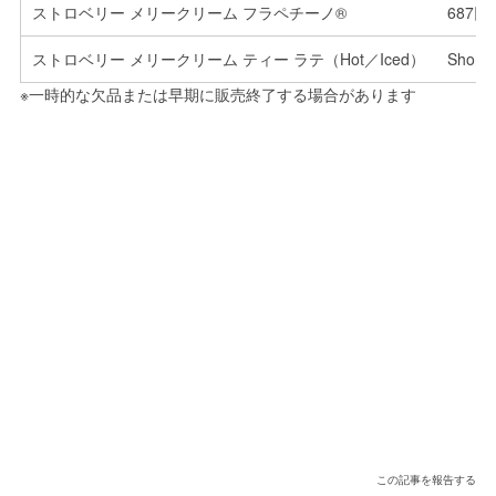
ストロベリー メリークリーム フラペチーノ®
687円
ストロベリー メリークリーム ティー ラテ（Hot／Iced）
Short
※一時的な欠品または早期に販売終了する場合があります
この記事を報告する