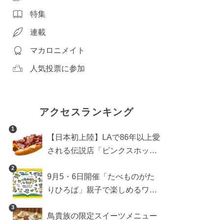
特集
連載
マカロニメイト
人気投票に参加
アクセスランキング
1
【日本初上陸】LAで86年以上愛
される伝説店「ピンクスホット
ドッグス」が年内に東京へ。ホ
2
9月5・6日開催「たべものがた
ットドッグブーム到来!?
りひろば」親子で楽しめるワー
クショップや試食・キッチンカ
3
鳥貴族の限定スイーツメニュー
ーなどをご紹介