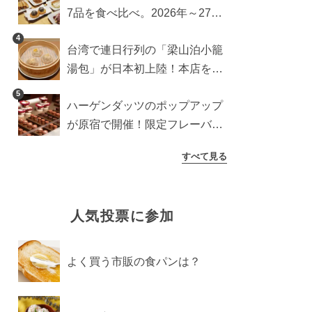
7品を食べ比べ。2026年～27年
に登場予定の商品を一挙紹介
4
台湾で連日行列の「梁山泊小籠
湯包」が日本初上陸！本店を知
るライターが魅力をレポート
5
ハーゲンダッツのポップアップ
が原宿で開催！限定フレーバー
や体験コンテンツをレポート
すべて見る
人気投票に参加
よく買う市販の食パンは？