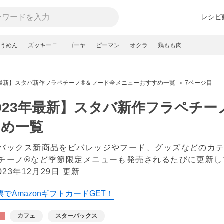
レシピ
うめん
ズッキーニ
ゴーヤ
ピーマン
オクラ
鶏もも肉
年最新】スタバ新作フラペチーノ®＆フード全メニューおすすめ一覧
7ページ目
023年最新】スタバ新作フラペチ
すめ一覧
バックス新商品をビバレッジやフード、グッズなどのカ
チーノ®など季節限定メニューも発売されるたびに更新し
023年12月29日 更新
でAmazonギフトカードGET！
カフェ
スターバックス