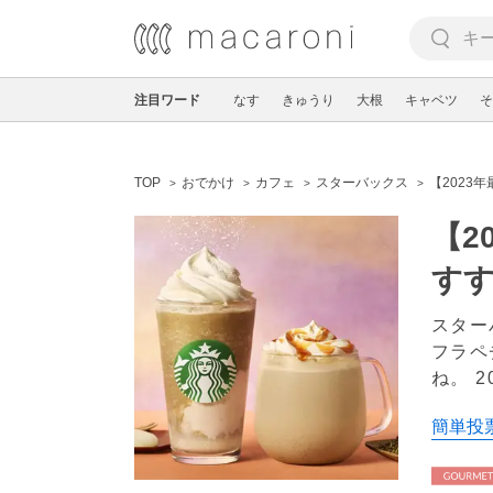
注目ワード
なす
きゅうり
大根
キャベツ
そ
TOP
おでかけ
カフェ
スターバックス
【2023
【2
す
スター
フラペ
ね。
2
簡単投票