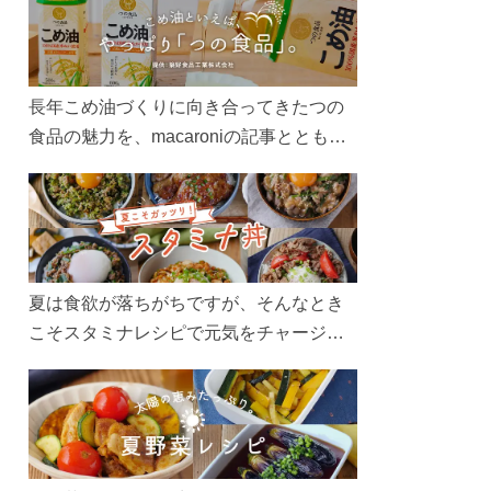
長年こめ油づくりに向き合ってきたつの
食品の魅力を、macaroniの記事とともに
ご紹介します。レシピや活用術はもちろ
ん、製造現場や品質へのこだわりまで。
こめ油をもっと好きになるコンテンツを
ぜひお楽しみください。
夏は食欲が落ちがちですが、そんなとき
こそスタミナレシピで元気をチャージ！
お肉や夏野菜をたっぷり使う丼をガッツ
リ食べて、夏バテを吹き飛ばしましょ
う！