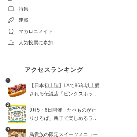
特集
連載
マカロニメイト
人気投票に参加
アクセスランキング
1
【日本初上陸】LAで86年以上愛
される伝説店「ピンクスホット
ドッグス」が年内に東京へ。ホ
2
9月5・6日開催「たべものがた
ットドッグブーム到来!?
りひろば」親子で楽しめるワー
クショップや試食・キッチンカ
3
鳥貴族の限定スイーツメニュー
ーなどをご紹介