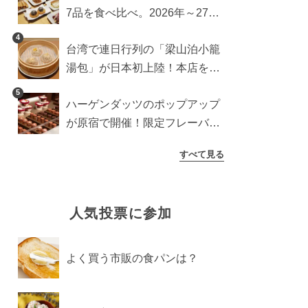
7品を食べ比べ。2026年～27年
に登場予定の商品を一挙紹介
4
台湾で連日行列の「梁山泊小籠
湯包」が日本初上陸！本店を知
るライターが魅力をレポート
5
ハーゲンダッツのポップアップ
が原宿で開催！限定フレーバー
や体験コンテンツをレポート
すべて見る
人気投票に参加
よく買う市販の食パンは？