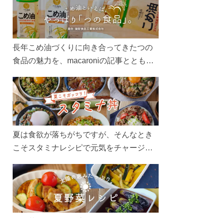
長年こめ油づくりに向き合ってきたつの
食品の魅力を、macaroniの記事とともに
ご紹介します。レシピや活用術はもちろ
ん、製造現場や品質へのこだわりまで。
こめ油をもっと好きになるコンテンツを
ぜひお楽しみください。
夏は食欲が落ちがちですが、そんなとき
こそスタミナレシピで元気をチャージ！
お肉や夏野菜をたっぷり使う丼をガッツ
リ食べて、夏バテを吹き飛ばしましょ
う！