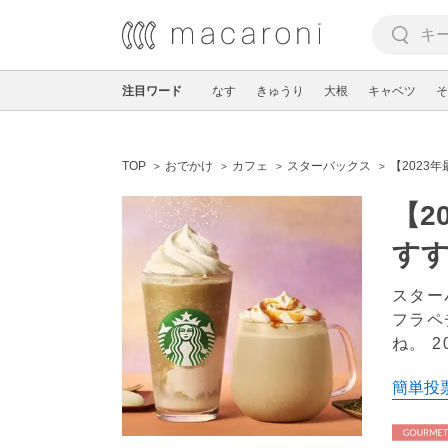
注目ワード
なす
きゅうり
大根
キャベツ
そ
TOP
おでかけ
カフェ
スターバックス
【2023
【2
す
スター
フラペ
ね。
2
簡単投票