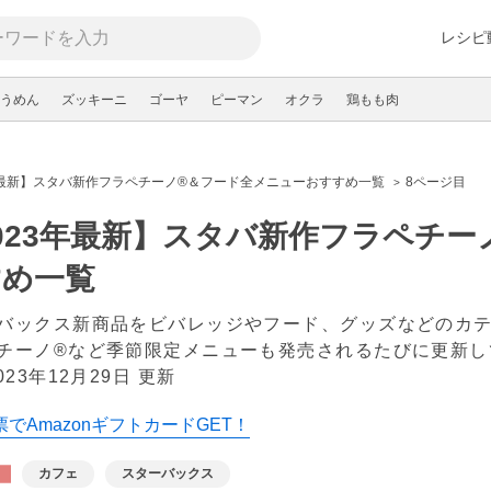
レシピ
うめん
ズッキーニ
ゴーヤ
ピーマン
オクラ
鶏もも肉
年最新】スタバ新作フラペチーノ®＆フード全メニューおすすめ一覧
8ページ目
023年最新】スタバ新作フラペチ
すめ一覧
バックス新商品をビバレッジやフード、グッズなどのカ
チーノ®など季節限定メニューも発売されるたびに更新し
023年12月29日 更新
でAmazonギフトカードGET！
カフェ
スターバックス