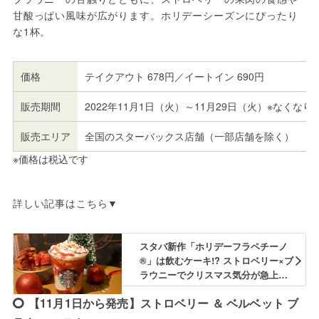
甘酸っぱい風味が広がります。ホリデーシーズンにぴったり
な1杯。
価格
テイクアウト 678円／イートイン 690円
販売期間
2022年11月1日（火）～11月29日（火）※なくなり
販売エリア
全国のスターバックス店舗（一部店舗を除く）
※価格は税込です
詳しい記事はこちら▼
スタバ新作「ホリデーフラペチーノ
®」は飲むケーキ!? ストロベリー×ブ
ラウニーでクリスマス気分が急上昇 -
macaroni
【11月1日から発売】ストロベリー ＆ ベルベット ブ