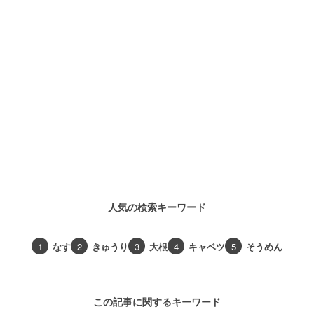
人気の検索キーワード
1
なす
2
きゅうり
3
大根
4
キャベツ
5
そうめん
この記事に関するキーワード