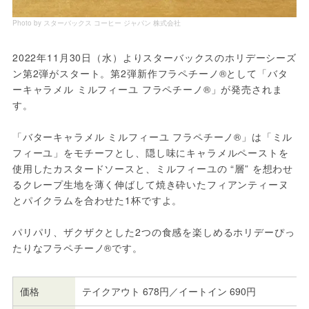
Photo by スターバックス コーヒー ジャパン 株式会社
2022年11月30日（水）よりスターバックスのホリデーシーズ
ン第2弾がスタート。第2弾新作フラペチーノ®として「バタ
ーキャラメル ミルフィーユ フラペチーノ®」が発売されま
す。
「バターキャラメル ミルフィーユ フラペチーノ®」は「ミル
フィーユ」をモチーフとし、隠し味にキャラメルペーストを
使用したカスタードソースと、ミルフィーユの “層” を想わせ
るクレープ生地を薄く伸ばして焼き砕いたフィアンティーヌ
とパイクラムを合わせた1杯ですよ。
パリパリ、ザクザクとした2つの食感を楽しめるホリデーぴっ
たりなフラペチーノ®です。
価格
テイクアウト 678円／イートイン 690円