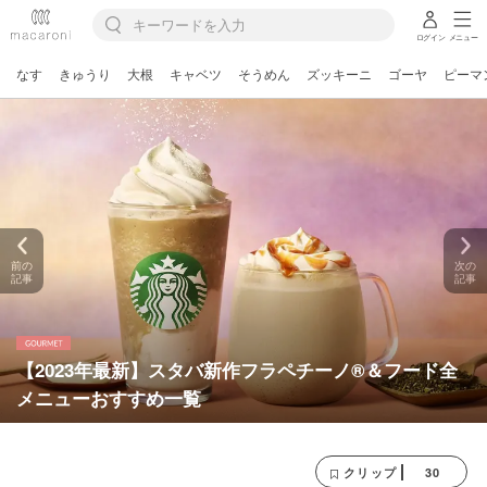
ログイン
メニュー
なす
きゅうり
大根
キャベツ
そうめん
ズッキーニ
ゴーヤ
ピーマ
前の
次の
記事
記事
【2023年最新】スタバ新作フラペチーノ®＆フード全
メニューおすすめ一覧
30
クリップ