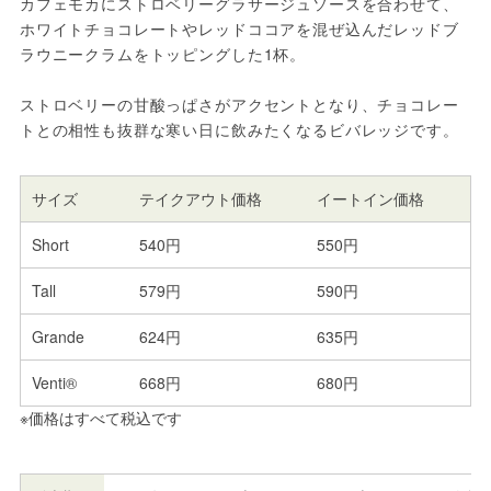
カフェモカにストロベリーグラサージュソースを合わせて、
ホワイトチョコレートやレッドココアを混ぜ込んだレッドブ
ラウニークラムをトッピングした1杯。
ストロベリーの甘酸っぱさがアクセントとなり、チョコレー
トとの相性も抜群な寒い日に飲みたくなるビバレッジです。
サイズ
テイクアウト価格
イートイン価格
Short
540円
550円
Tall
579円
590円
Grande
624円
635円
Venti®
668円
680円
※価格はすべて税込です