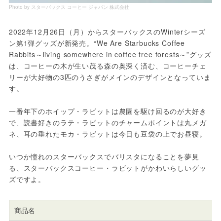
Photo by スターバックス コーヒー ジャパン 株式会社
2022年12月26日（月）からスターバックスのWinterシーズ
ン第1弾グッズが新発売。“We Are Starbucks Coffee 
Rabbits～living somewhere in coffee tree forests～”グッズ
は、コーヒーの木が生い茂る森の奥深く済む、コーヒーチェ
リーが大好物の3匹のうさぎがメインのデザインとなっていま
す。
一番年下のホイップ・ラビットは農園を駆け回るのが大好き
で、読書好きのラテ・ラビットのチャームポイントは丸メガ
ネ、耳の垂れたモカ・ラビットは今日も豆袋の上でお昼寝。
いつか憧れのスターバックスでバリスタになることを夢見
る、スターバックスコーヒー・ラビットがかわいらしいグッ
ズですよ。
商品名