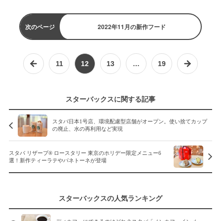
次のページ
2022年11月の新作フード
11
12
13
…
19
スターバックスに関する記事
スタバ日本1号店、環境配慮型店舗がオープン。使い捨てカップ
の廃止、水の再利用など実現
スタバ リザーブ® ロースタリー 東京のホリデー限定メニュー6
選！新作ティーラテやパネトーネが登場
スターバックスの人気ランキング
ディカフェにできるのはどれ？スタバ「ノンカフェインメ