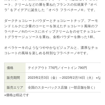
ート、クリームなどの層を重ねたフランスの伝統菓子 “オペ
ラ” をアイデアに誕生した「オペラ フラペチーノ®」です。
ダークチョコレートパウダーとチョコレートチップ、アーモ
ンドミルクに少量のコーヒーを加えたチョコレート風味のフ
ラペチーノ®のベースにホイップクリームをのせてチョコレー
トグラサージュソースを重ね、金粉パウダーを飾った1杯。
オペラケーキのようなつややかなビジュアルと、濃厚なチョ
コレートの風味を楽しめる特別なフラペチーノ®です。
価格
テイクアウト 776円／イートイン 790円
販売期間
2023年2月3日（金）～2023年2月14日（火） ※
販売エリア
全国のスターバックス店舗（一部店舗を除く）
※価格は税込です