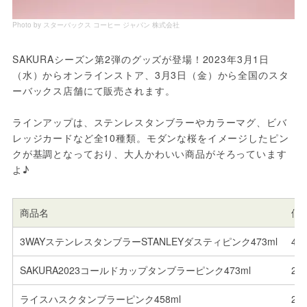
Photo by スターバックス コーヒー ジャパン 株式会社
SAKURAシーズン第2弾のグッズが登場！2023年3月1日
（水）からオンラインストア、3月3日（金）から全国のスタ
ーバックス店舗にて販売されます。
ラインアップは、ステンレスタンブラーやカラーマグ、ビバ
レッジカードなど全10種類。モダンな桜をイメージしたピン
クが基調となっており、大人かわいい商品がそろっています
よ♪
商品名
価
3WAYステンレスタンブラーSTANLEYダスティピンク473ml
4,
SAKURA2023コールドカップタンブラーピンク473ml
2,
ライスハスクタンブラーピンク458ml
2,