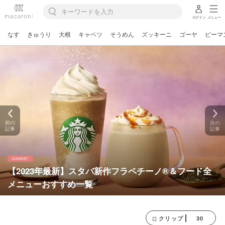
ログイン
メニュー
なす
きゅうり
大根
キャベツ
そうめん
ズッキーニ
ゴーヤ
ピーマ
前の
次の
記事
記事
【2023年最新】スタバ新作フラペチーノ®＆フード全
メニューおすすめ一覧
30
クリップ