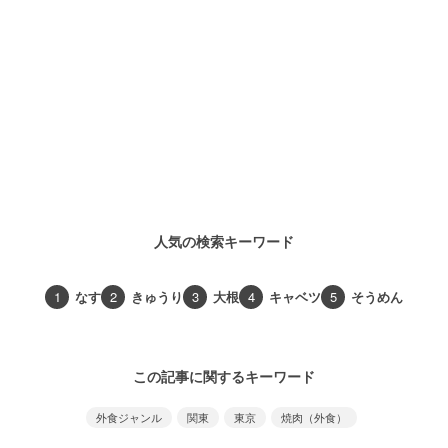
人気の検索キーワード
1
なす
2
きゅうり
3
大根
4
キャベツ
5
そうめん
この記事に関するキーワード
外食ジャンル
関東
東京
焼肉（外食）