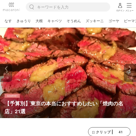
ログイン
メニュー
なす
きゅうり
大根
キャベツ
そうめん
ズッキーニ
ゴーヤ
ピーマ
前の
次の
記事
記事
【予算別】東京の本当におすすめしたい「焼肉の名
店」21選
41
クリップ