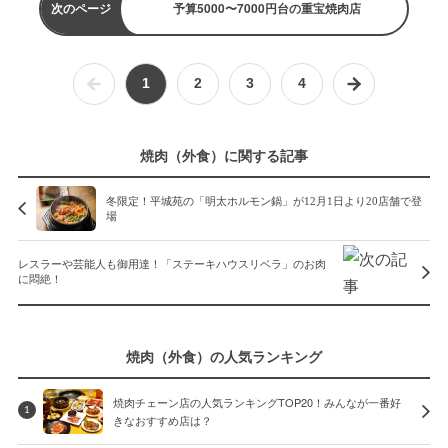
次のページ
予算5000〜7000円台の重宝焼肉店
1
2
3
4
焼肉（外食）に関する記事
冬限定！平城苑の「明太ホルモン鍋」が12月1日より20店舗で登
場
レスラーや芸能人も御用達！「ステーキハウスリベラ」のお肉
に悶絶！
焼肉（外食）の人気ランキング
焼肉チェーン店の人気ランキングTOP20！みんなが一番好
1
きなおすすめ店は？