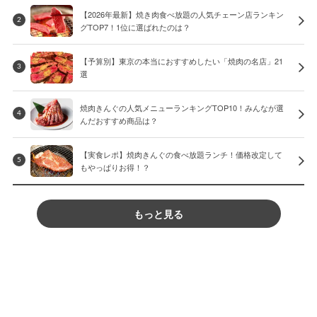
【2026年最新】焼き肉食べ放題の人気チェーン店ランキン
2
グTOP7！1位に選ばれたのは？
【予算別】東京の本当におすすめしたい「焼肉の名店」21
3
選
焼肉きんぐの人気メニューランキングTOP10！みんなが選
4
んだおすすめ商品は？
【実食レポ】焼肉きんぐの食べ放題ランチ！価格改定して
5
もやっぱりお得！？
もっと見る