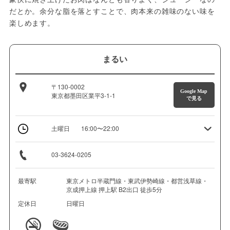
だとか。余分な脂を落とすことで、肉本来の雑味のない味を
楽しめます。
まるい
〒130-0002
Google Map
東京都墨田区業平3-1-1
で見る
土曜日
16:00〜22:00
03-3624-0205
最寄駅
東京メトロ半蔵門線・東武伊勢崎線・都営浅草線・
京成押上線 押上駅 B2出口 徒歩5分
定休日
日曜日