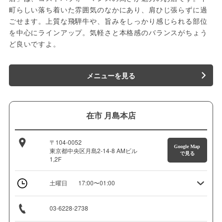
町らしい落ち着いた雰囲気のなかにあり、肩ひじ張らずに過
ごせます。上質な飛騨牛や、旨みをしっかり感じられる部位
を中心にラインアップ。気軽さと本格感のバランスがちょう
ど良いですよ。
メニューを見る
在市 月島本店
〒104-0052
Google Map
東京都中央区月島2-14-8 AMビル
で見る
1,2F
土曜日
17:00〜01:00
03-6228-2738