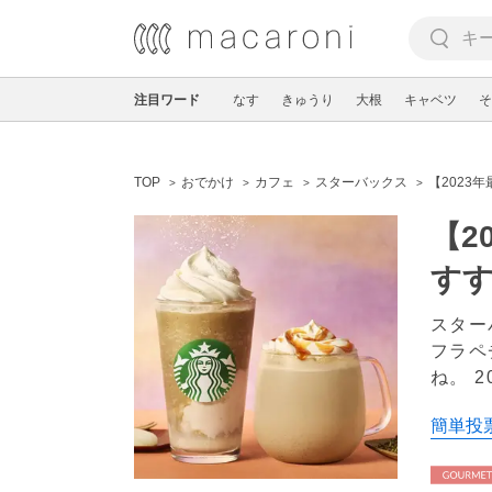
注目ワード
なす
きゅうり
大根
キャベツ
そ
TOP
おでかけ
カフェ
スターバックス
【2023
【2
す
スター
フラペ
ね。
2
簡単投票