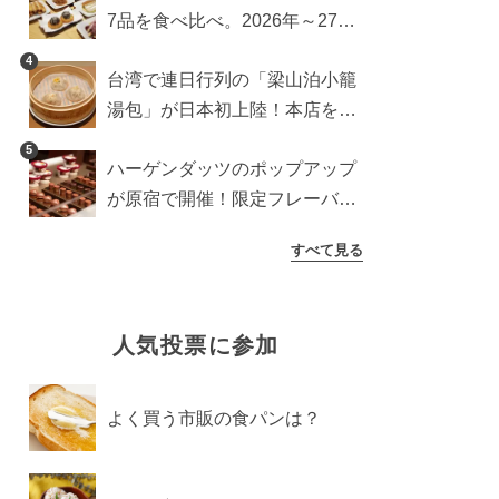
7品を食べ比べ。2026年～27年
に登場予定の商品を一挙紹介
4
台湾で連日行列の「梁山泊小籠
湯包」が日本初上陸！本店を知
るライターが魅力をレポート
5
ハーゲンダッツのポップアップ
が原宿で開催！限定フレーバー
や体験コンテンツをレポート
すべて見る
人気投票に参加
よく買う市販の食パンは？