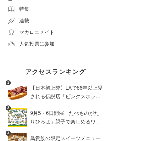
特集
連載
マカロニメイト
人気投票に参加
アクセスランキング
1
【日本初上陸】LAで86年以上愛
される伝説店「ピンクスホット
ドッグス」が年内に東京へ。ホ
2
9月5・6日開催「たべものがた
ットドッグブーム到来!?
りひろば」親子で楽しめるワー
クショップや試食・キッチンカ
3
鳥貴族の限定スイーツメニュー
ーなどをご紹介