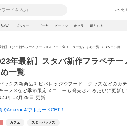
レシピ
うめん
ズッキーニ
ゴーヤ
ピーマン
オクラ
鶏もも肉
年最新】スタバ新作フラペチーノ®＆フード全メニューおすすめ一覧
3ページ目
023年最新】スタバ新作フラペチ
すめ一覧
バックス新商品をビバレッジやフード、グッズなどのカ
チーノ®など季節限定メニューも発売されるたびに更新し
023年12月29日 更新
でAmazonギフトカードGET！
カフェ
スターバックス