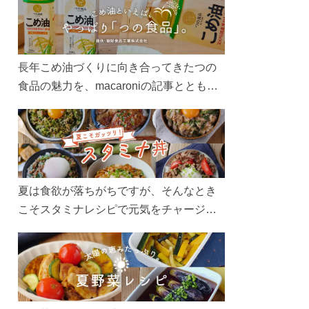
長年こめ油づくりに向き合ってきたつの
食品の魅力を、macaroniの記事とともに
ご紹介します。レシピや活用術はもちろ
ん、製造現場や品質へのこだわりまで。
こめ油をもっと好きになるコンテンツを
ぜひお楽しみください。
夏は食欲が落ちがちですが、そんなとき
こそスタミナレシピで元気をチャージ！
お肉や夏野菜をたっぷり使う丼をガッツ
リ食べて、夏バテを吹き飛ばしましょ
う！