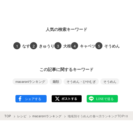
人気の検索キーワード
1
なす
2
きゅうり
3
大根
4
キャベツ
5
そうめん
この記事に関するキーワード
macaroniランキング
麺類
そうめん・ひやむぎ
そうめん
TOP
レシピ
macaroniランキング
地域別そうめんの食べ方ランキングTOP10