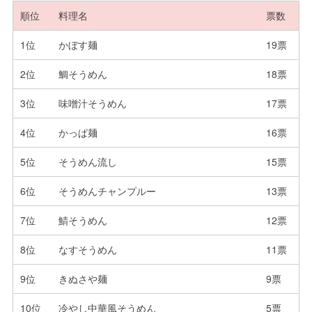
順位
料理名
票数
1位
かぼす麺
19票
2位
鯛そうめん
18票
3位
味噌汁そうめん
17票
4位
かっぱ麺
16票
5位
そうめん流し
15票
6位
そうめんチャンプルー
13票
7位
鯖そうめん
12票
8位
なすそうめん
11票
9位
きぬさや麺
9票
10位
冷やし中華風そうめん
5票