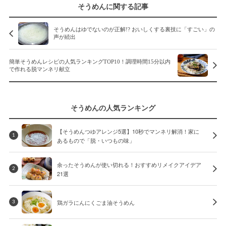
そうめんに関する記事
そうめんはゆでないのが正解!? おいしくする裏技に「すごい」の
声が続出
簡単そうめんレシピの人気ランキングTOP10！調理時間15分以内
で作れる脱マンネリ献立
そうめんの人気ランキング
【そうめんつゆアレンジ5選】10秒でマンネリ解消！家に
1
あるもので「脱・いつもの味」
余ったそうめんが使い切れる！おすすめリメイクアイデア
2
21選
鶏ガラにんにくごま油そうめん
3