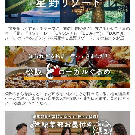
「旅を楽しくする」をテーマに、旅の目的や過ごし方にあわせて「星の
や」「界」「リゾナーレ」「OMO(おも)」「BEB(ベブ)」「LUCY(ルー
シー)」の 6 つのブランドを展開する星野リゾート。その魅力をお届け
する旅の連載。次の旅先探しのヒントにいかがですか？
松阪のまちを歩くと、まだ知らないおいしさが待っている。地元編集者
が一人で巡り、出会った店主の人柄や想いと味を伝えます。見ればきっ
と、松阪に行きたくなる。