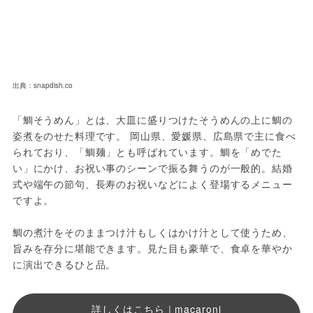
出典：snapdish.co
「鯛そうめん」とは、大皿に盛りつけたそうめんの上に鯛の
姿煮をのせた料理です。 岡山県、愛媛県、広島県で主に食べ
られており、「鯛麺」とも呼ばれています。鯛を「めでた
い」にかけ、お祝い事のシーンで振る舞うのが一般的。結婚
式や端午の節句、長寿のお祝いなどによく登場するメニュー
ですよ。
鯛の煮汁をそのままつけ汁もしくはかけ汁として使うため、
旨みを存分に堪能できます。見た目も豪華で、食卓を華やか
に演出できるひと品。
詳しくはこちら｜macaroni