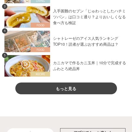
3
入手困難のセブン「じゅわっとしたハチミ
ツパン」は口コミ通り？よりおいしくなる
食べ方も検証
4
シャトレーゼのアイス人気ランキング
TOP10！読者が選ぶおすすめ商品は？
5
カニカマで作るカニ玉丼｜10分で完成する
ふわとろ絶品丼
もっと見る