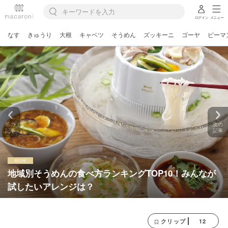
ログイン
メニュー
なす
きゅうり
大根
キャベツ
そうめん
ズッキーニ
ゴーヤ
ピーマ
前の
次の
記事
記事
地域別そうめんの食べ方ランキングTOP10！みんなが
試したいアレンジは？
12
クリップ