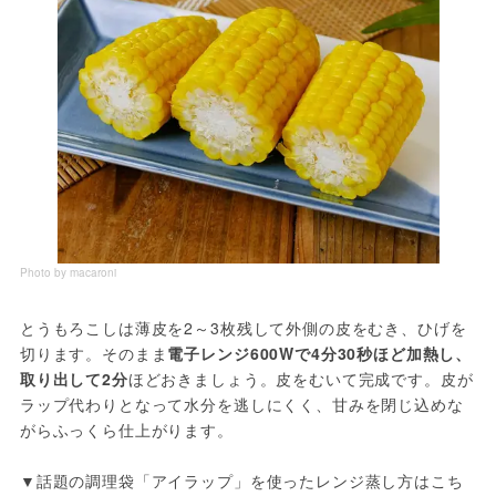
Photo by macaroni
とうもろこしは薄皮を2～3枚残して外側の皮をむき、ひげを
切ります。そのまま
電子レンジ600Wで4分30秒ほど加熱し、
取り出して2分
ほどおきましょう。皮をむいて完成です。皮が
ラップ代わりとなって水分を逃しにくく、甘みを閉じ込めな
がらふっくら仕上がります。
▼話題の調理袋「アイラップ」を使ったレンジ蒸し方はこち