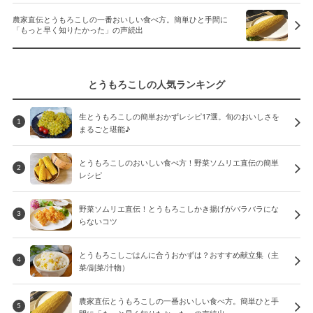
農家直伝とうもろこしの一番おいしい食べ方。簡単ひと手間に
「もっと早く知りたかった」の声続出
とうもろこしの人気ランキング
生とうもろこしの簡単おかずレシピ17選。旬のおいしさを
1
まるごと堪能♪
とうもろこしのおいしい食べ方！野菜ソムリエ直伝の簡単
2
レシピ
野菜ソムリエ直伝！とうもろこしかき揚げがバラバラにな
3
らないコツ
とうもろこしごはんに合うおかずは？おすすめ献立集（主
4
菜/副菜/汁物）
農家直伝とうもろこしの一番おいしい食べ方。簡単ひと手
5