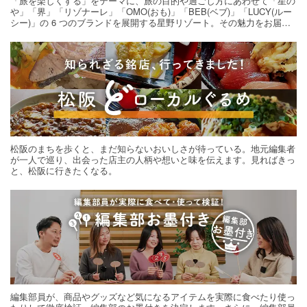
「旅を楽しくする」をテーマに、旅の目的や過ごし方にあわせて「星の
や」「界」「リゾナーレ」「OMO(おも)」「BEB(ベブ)」「LUCY(ルー
シー)」の 6 つのブランドを展開する星野リゾート。その魅力をお届け
する旅の連載。次の旅先探しのヒントにいかがですか？
松阪のまちを歩くと、まだ知らないおいしさが待っている。地元編集者
が一人で巡り、出会った店主の人柄や想いと味を伝えます。見ればきっ
と、松阪に行きたくなる。
編集部員が、商品やグッズなど気になるアイテムを実際に食べたり使っ