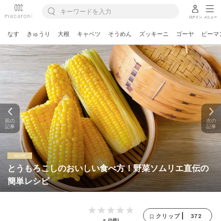
ログイン
メニュー
なす
きゅうり
大根
キャベツ
そうめん
ズッキーニ
ゴーヤ
ピーマ
前の
次の
記事
記事
とうもろこしのおいしい食べ方！野菜ソムリエ直伝の
簡単レシピ
372
クリップ
-
(0件)