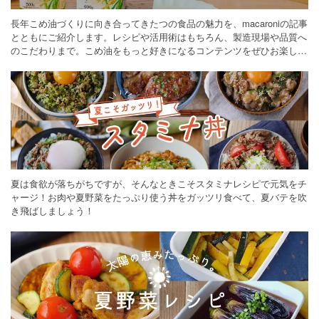
長年こめ油づくりに向き合ってきたつの食品の魅力を、macaroniの記事
とともにご紹介します。レシピや活用術はもちろん、製造現場や品質へ
のこだわりまで。こめ油をもっと好きになるコンテンツをぜひお楽しみ
ください。
夏は食欲が落ちがちですが、そんなときこそスタミナレシピで元気をチ
ャージ！お肉や夏野菜をたっぷり使う丼をガッツリ食べて、夏バテを吹
き飛ばしましょう！