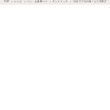
TOP
レシピ
パン・お食事パイ
サンドイッチ
15分でプロの味！ピリ辛BLT