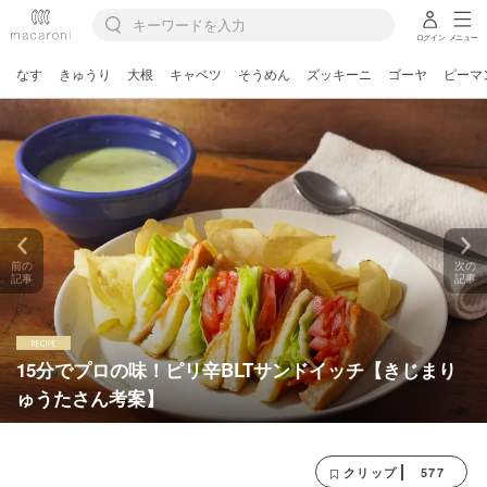
ログイン
メニュー
なす
きゅうり
大根
キャベツ
そうめん
ズッキーニ
ゴーヤ
ピーマ
前の
次の
記事
記事
15分でプロの味！ピリ辛BLTサンドイッチ【きじまり
ゅうたさん考案】
577
クリップ