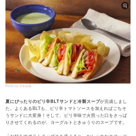
Photo by 宮本信義
夏にぴったりのピリ辛BLTサンドと冷製スープ
が完成しまし
た。よくあるBLTも、ピリ辛トマトソースを加えればごちそ
うサンドに大変身！そして、ピリ辛味で火照った口をさっぱ
りさせてくれるのが、ヨーグルトときゅうりのスープです。
「お好みでポテトチップスを添えると、おしゃれなカフェご