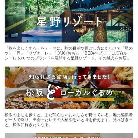
「旅を楽しくする」をテーマに、旅の目的や過ごし方にあわせて「星の
や」「界」「リゾナーレ」「OMO(おも)」「BEB(ベブ)」「LUCY(ルー
シー)」の 6 つのブランドを展開する星野リゾート。その魅力をお届け
する旅の連載。次の旅先探しのヒントにいかがですか？
松阪のまちを歩くと、まだ知らないおいしさが待っている。地元編集者
が一人で巡り、出会った店主の人柄や想いと味を伝えます。見ればきっ
と、松阪に行きたくなる。