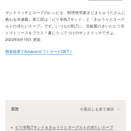
サンドイッチとスープのレシピを、料理研究家きじまりゅうたさんに
教わる本連載。第三回は「ピリ辛BLTサンド」と「きゅうりとヨーグ
ルトの冷たいスープ」です。いつものBLTに、豆板醤のきいたピリ辛
トマトソースをプラス！夏にうってつけのサンドイッチですよ。
2022年6月19日 更新
簡単投票でAmazonギフトカードGET！
目次
小見出しも全て表示
ピリ辛BLTサンド＆きゅうりとヨーグルトの冷たいスープ