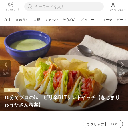
ログイン
メニュー
なす
きゅうり
大根
キャベツ
そうめん
ズッキーニ
ゴーヤ
ピーマ
前の
次の
記事
記事
15分でプロの味！ピリ辛BLTサンドイッチ【きじまり
ゅうたさん考案】
577
クリップ