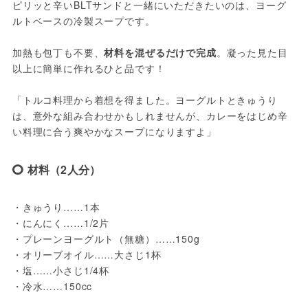
ピリッと辛いBLTサンドと一緒にいただきたいのは、ヨーグ
ルトベースの冷製スープです。
加熱も包丁も不要、
材料を混ぜるだけで完成
。凝った見た目
以上に簡単に作れるひと品です！
「トルコ料理から着想を得ました。ヨーグルトときゅうり
は、意外な組み合わせかもしれませんが、カレーをはじめ辛
い料理に合う爽やかなスープになりますよ」
材料（2人分）
・きゅうり……1本
・にんにく……1/2片
・プレーンヨーグルト（無糖）……150g
・オリーブオイル……大さじ1杯
・塩……小さじ1/4杯
・冷水……150cc