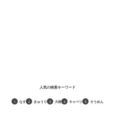
人気の検索キーワード
1
なす
2
きゅうり
3
大根
4
キャベツ
5
そうめん