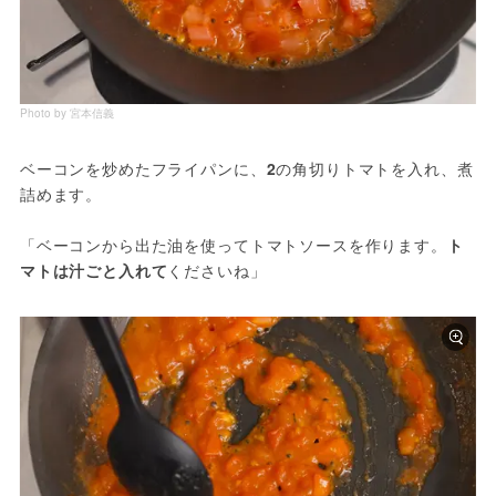
Photo by 宮本信義
ベーコンを炒めたフライパンに、
2
の角切りトマトを入れ、煮
詰めます。
「ベーコンから出た油を使ってトマトソースを作ります。
ト
マトは汁ごと入れて
くださいね」