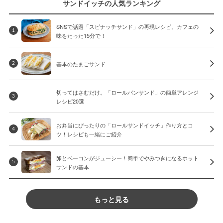
サンドイッチの人気ランキング
SNSで話題「スピナッチサンド」の再現レシピ。カフェの
1
味をたった15分で！
基本のたまごサンド
2
切ってはさむだけ。「ロールパンサンド」の簡単アレンジ
3
レシピ20選
お弁当にぴったりの「ロールサンドイッチ」作り方とコ
4
ツ！レシピも一緒にご紹介
卵とベーコンがジューシー！簡単でやみつきになるホット
5
サンドの基本
もっと見る