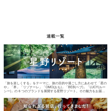
連載一覧
「旅を楽しくする」をテーマに、旅の目的や過ごし方にあわせて「星の
や」「界」「リゾナーレ」「OMO(おも)」「BEB(ベブ)」「LUCY(ルー
シー)」の 6 つのブランドを展開する星野リゾート。その魅力をお届け
する旅の連載。次の旅先探しのヒントにいかがですか？