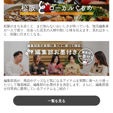
松阪のまちを歩くと、まだ知らないおいしさが待っている。地元編集者
が一人で巡り、出会った店主の人柄や想いと味を伝えます。見ればきっ
と、松阪に行きたくなる。
編集部員が、商品やグッズなど気になるアイテムを実際に食べたり使っ
たりして徹底検証。編集部のお墨付きを決定します。さらに、編集部員
が日常的に愛用しているアイテムもご紹介！
一覧を見る