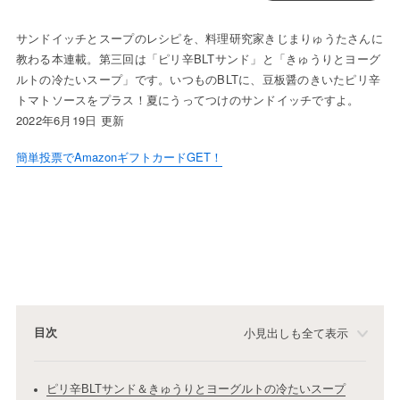
サンドイッチとスープのレシピを、料理研究家きじまりゅうたさんに
教わる本連載。第三回は「ピリ辛BLTサンド」と「きゅうりとヨーグ
ルトの冷たいスープ」です。いつものBLTに、豆板醤のきいたピリ辛
トマトソースをプラス！夏にうってつけのサンドイッチですよ。
2022年6月19日 更新
簡単投票でAmazonギフトカードGET！
目次
小見出しも全て表示
ピリ辛BLTサンド＆きゅうりとヨーグルトの冷たいスープ