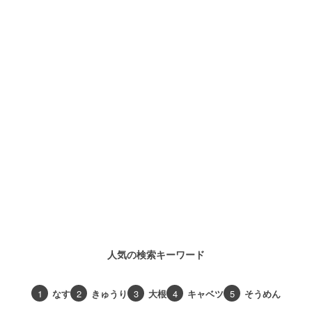
人気の検索キーワード
1
なす
2
きゅうり
3
大根
4
キャベツ
5
そうめん