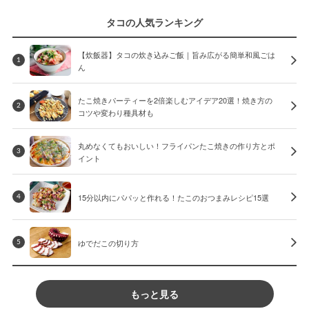
タコの人気ランキング
【炊飯器】タコの炊き込みご飯｜旨み広がる簡単和風ごは
1
ん
たこ焼きパーティーを2倍楽しむアイデア20選！焼き方の
2
コツや変わり種具材も
丸めなくてもおいしい！フライパンたこ焼きの作り方とポ
3
イント
15分以内にパパッと作れる！たこのおつまみレシピ15選
4
ゆでだこの切り方
5
もっと見る