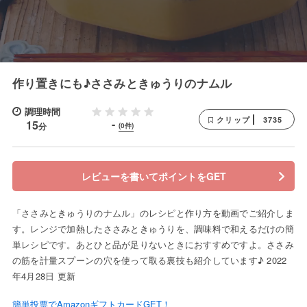
作り置きにも♪ささみときゅうりのナムル
調理時間
3735
クリップ
-
15
分
(0件)
レビューを書いてポイントをGET
「ささみときゅうりのナムル」のレシピと作り方を動画でご紹介しま
す。レンジで加熱したささみときゅうりを、調味料で和えるだけの簡
単レシピです。あとひと品が足りないときにおすすめですよ。ささみ
の筋を計量スプーンの穴を使って取る裏技も紹介しています♪ 2022
年4月28日 更新
簡単投票でAmazonギフトカードGET！