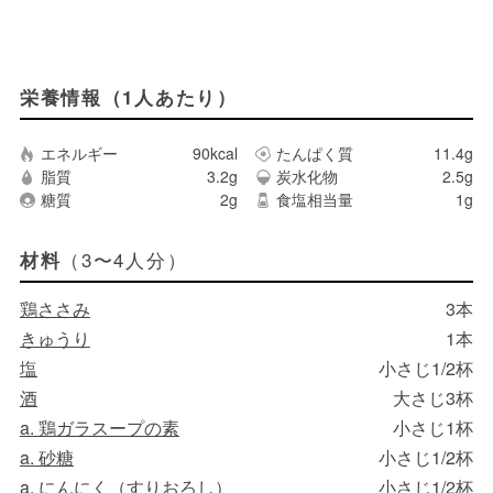
栄養情報（1人あたり）
エネルギー
90kcal
たんぱく質
11.4g
脂質
3.2g
炭水化物
2.5g
糖質
2g
食塩相当量
1g
（3〜4人分）
材料
鶏ささみ
3本
きゅうり
1本
塩
小さじ1/2杯
酒
大さじ3杯
a. 鶏ガラスープの素
小さじ1杯
a. 砂糖
小さじ1/2杯
a. にんにく（すりおろし）
小さじ1/2杯