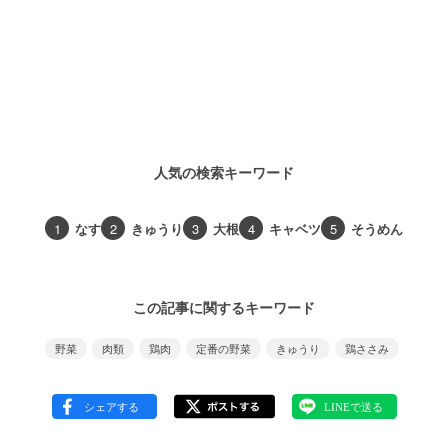
人気の検索キーワード
1
なす
2
きゅうり
3
大根
4
キャベツ
5
そうめん
この記事に関するキーワード
野菜
肉類
鶏肉
定番の野菜
きゅうり
鶏ささみ