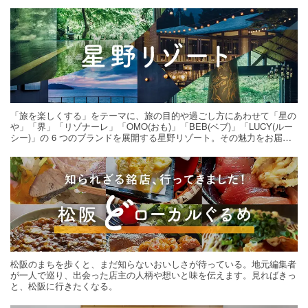
「旅を楽しくする」をテーマに、旅の目的や過ごし方にあわせて「星の
や」「界」「リゾナーレ」「OMO(おも)」「BEB(ベブ)」「LUCY(ルー
シー)」の 6 つのブランドを展開する星野リゾート。その魅力をお届け
する旅の連載。次の旅先探しのヒントにいかがですか？
松阪のまちを歩くと、まだ知らないおいしさが待っている。地元編集者
が一人で巡り、出会った店主の人柄や想いと味を伝えます。見ればきっ
と、松阪に行きたくなる。