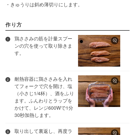
・きゅうりは斜め薄切りにします。
作り方
鶏ささみの筋を計量スプー
1
ンの穴を使って取り除きま
す。
耐熱容器に鶏ささみを入れ
2
てフォークで穴を開け、塩
（小さじ1/4杯）、酒をふり
ます。ふんわりとラップを
かけて、レンジ600Wで1分
30秒加熱します。
取り出して裏返し、再度ラ
3