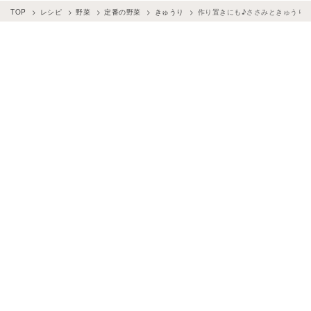
TOP
レシピ
野菜
定番の野菜
きゅうり
作り置きにも♪ささみときゅうり