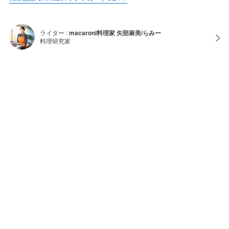
ライター :
macaroni料理家 矢部麻美/らみー
料理研究家