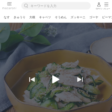
ログイン
メニュー
なす
きゅうり
大根
キャベツ
そうめん
ズッキーニ
ゴーヤ
ピーマ