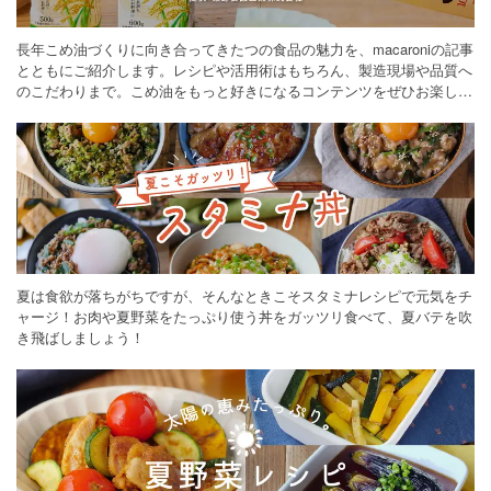
長年こめ油づくりに向き合ってきたつの食品の魅力を、macaroniの記事
とともにご紹介します。レシピや活用術はもちろん、製造現場や品質へ
のこだわりまで。こめ油をもっと好きになるコンテンツをぜひお楽しみ
ください。
夏は食欲が落ちがちですが、そんなときこそスタミナレシピで元気をチ
ャージ！お肉や夏野菜をたっぷり使う丼をガッツリ食べて、夏バテを吹
き飛ばしましょう！