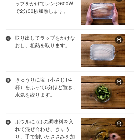
ップをかけてレンジ600W
で2分30秒加熱します。
取り出してラップをかけな
4
おし、粗熱を取ります。
きゅうりに塩（小さじ1/4
5
杯）をふって5分ほど置き、
水気を絞ります。
ボウルに (a) の調味料を入
6
れて混ぜ合わせ、きゅう
り、手で割いたささみを加