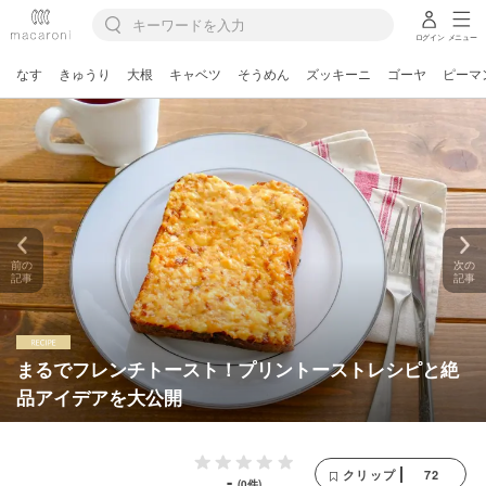
ログイン
メニュー
なす
きゅうり
大根
キャベツ
そうめん
ズッキーニ
ゴーヤ
ピーマ
前の
次の
記事
記事
まるでフレンチトースト！プリントーストレシピと絶
品アイデアを大公開
72
クリップ
-
(0件)