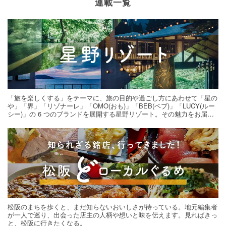
連載一覧
「旅を楽しくする」をテーマに、旅の目的や過ごし方にあわせて「星の
や」「界」「リゾナーレ」「OMO(おも)」「BEB(ベブ)」「LUCY(ルー
シー)」の 6 つのブランドを展開する星野リゾート。その魅力をお届け
する旅の連載。次の旅先探しのヒントにいかがですか？
松阪のまちを歩くと、まだ知らないおいしさが待っている。地元編集者
が一人で巡り、出会った店主の人柄や想いと味を伝えます。見ればきっ
と、松阪に行きたくなる。