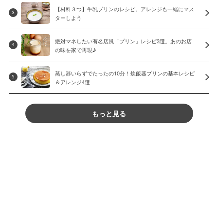
【材料３つ】牛乳プリンのレシピ。アレンジも一緒にマス
3
ターしよう
絶対マネしたい有名店風「プリン」レシピ3選。あのお店
4
の味を家で再現♪
蒸し器いらずでたったの10分！炊飯器プリンの基本レシピ
5
＆アレンジ4選
もっと見る