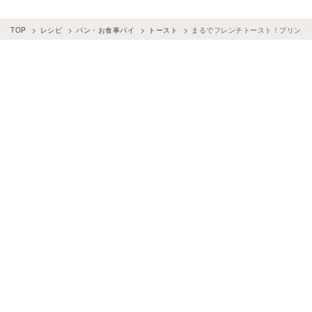
TOP
レシピ
パン・お食事パイ
トースト
まるでフレンチトースト！プリント