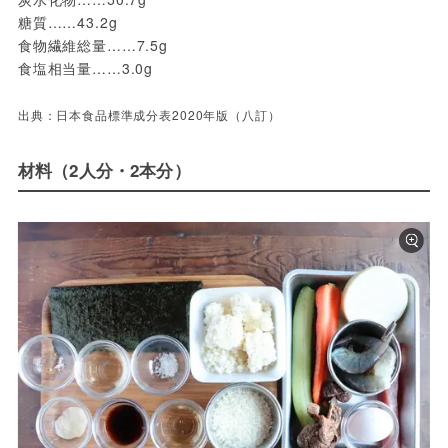
糖質……43.2g
食物繊維総量……7.5g
食塩相当量……3.0g
出典：日本食品標準成分表2020年版（八訂）
材料（2人分・2本分）