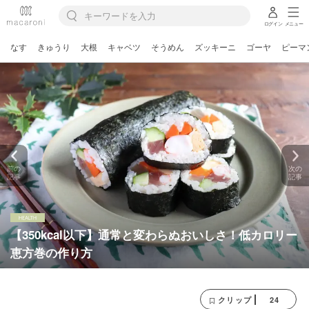
ログイン
メニュー
なす
きゅうり
大根
キャベツ
そうめん
ズッキーニ
ゴーヤ
ピーマ
前の
次の
記事
記事
【350kcal以下】通常と変わらぬおいしさ！低カロリー
恵方巻の作り方
24
クリップ