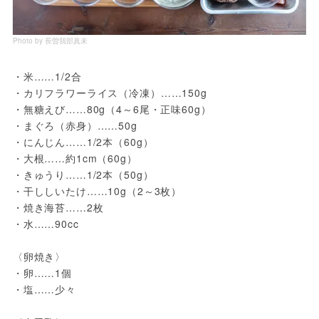
Photo by 長曽我部真未
・米……1/2合
・カリフラワーライス（冷凍）……150g
・無糖えび……80g（4～6尾・正味60g）
・まぐろ（赤身）……50g
・にんじん……1/2本（60g）
・大根……約1cm（60g）
・きゅうり……1/2本（50g）
・干ししいたけ……10g（2～3枚）
・焼き海苔……2枚
・水……90cc
〈卵焼き〉
・卵……1個
・塩……少々