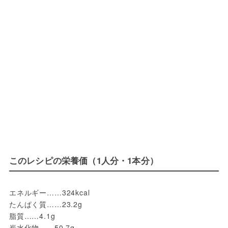
このレシピの栄養価（1人分・1本分）
エネルギー……324kcal
たんぱく質……23.2g
脂質……4.1g
炭水化物……50.7g