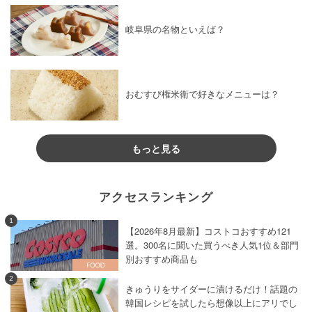
岐阜県の名物といえば？
おむすび権米衛で好きなメニューは？
もっと見る
アクセスランキング
1
【2026年8月最新】コストコおすすめ121
選。300名に聞いた買うべき人気1位＆部門
別おすすめ商品も
2
きゅうりをサイダーに漬けるだけ！話題の
韓国レシピを試したら想像以上にアリでし