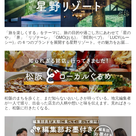
「旅を楽しくする」をテーマに、旅の目的や過ごし方にあわせて「星の
や」「界」「リゾナーレ」「OMO(おも)」「BEB(ベブ)」「LUCY(ルー
シー)」の 6 つのブランドを展開する星野リゾート。その魅力をお届け
する旅の連載。次の旅先探しのヒントにいかがですか？
松阪のまちを歩くと、まだ知らないおいしさが待っている。地元編集者
が一人で巡り、出会った店主の人柄や想いと味を伝えます。見ればきっ
と、松阪に行きたくなる。