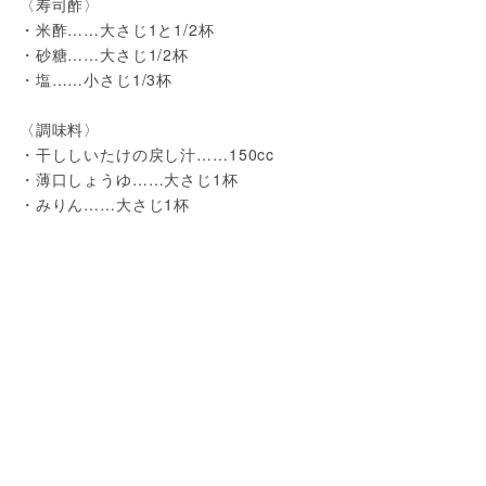
〈寿司酢〉
・米酢……大さじ1と1/2杯
・砂糖……大さじ1/2杯
・塩……小さじ1/3杯
〈調味料〉
・干ししいたけの戻し汁……150cc
・薄口しょうゆ……大さじ1杯
・みりん……大さじ1杯