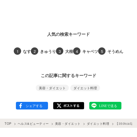
人気の検索キーワード
1
なす
2
きゅうり
3
大根
4
キャベツ
5
そうめん
この記事に関するキーワード
美容・ダイエット
ダイエット料理
TOP
ヘルス&ビューティー
美容・ダイエット
ダイエット料理
【350kca