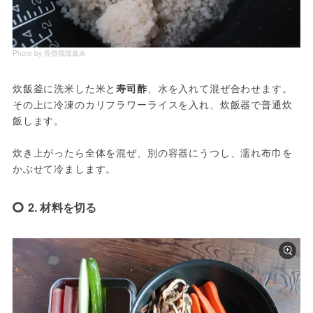
Photo by 長曽我部真未
炊飯釜に洗米した米と
寿司酢
、水を入れて混ぜ合わせます。
その上に冷凍のカリフラワーライスを入れ、炊飯器で普通炊
飯します。
炊き上がったら全体を混ぜ、別の容器にうつし、濡れ布巾を
かぶせて冷まします。
2. 材料を切る