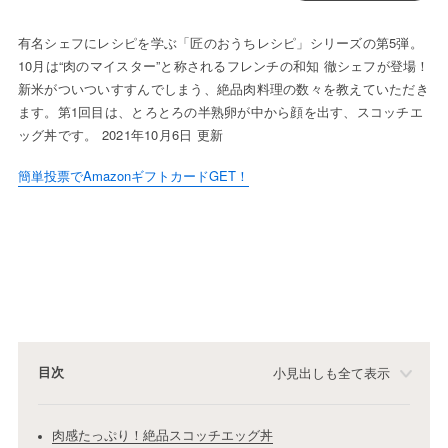
有名シェフにレシピを学ぶ「匠のおうちレシピ」シリーズの第5弾。
10月は“肉のマイスター”と称されるフレンチの和知 徹シェフが登場！
新米がついついすすんでしまう、絶品肉料理の数々を教えていただき
ます。第1回目は、とろとろの半熟卵が中から顔を出す、スコッチエ
ッグ丼です。 2021年10月6日 更新
簡単投票でAmazonギフトカードGET！
目次
小見出しも全て表示
肉感たっぷり！絶品スコッチエッグ丼