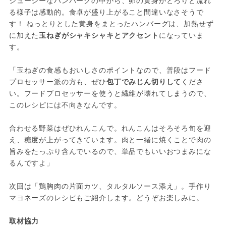
ジューシーなハンバーグの中から、卵の黄身がとろりと流れ
る様子は感動的。食卓が盛り上がること間違いなさそうで
す！ ねっとりとした黄身をまとったハンバーグは、加熱せず
に加えた
玉ねぎがシャキシャキとアクセント
になっていま
す。
「玉ねぎの食感もおいしさのポイントなので、普段はフード
プロセッサー派の方も、ぜひ
包丁でみじん切りして
くださ
い。フードプロセッサーを使うと繊維が壊れてしまうので、
このレシピには不向きなんです。
合わせる野菜はぜひれんこんで。れんこんはそろそろ旬を迎
え、糖度が上がってきています。肉と一緒に焼くことで肉の
旨みをたっぷり含んでいるので、単品でもいいおつまみにな
るんですよ」
次回は「鶏胸肉の片面カツ、タルタルソース添え」。手作り
マヨネーズのレシピもご紹介します。どうぞお楽しみに。
取材協力