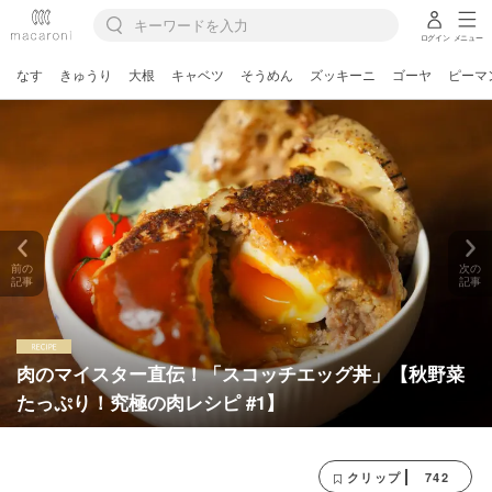
ログイン
メニュー
なす
きゅうり
大根
キャベツ
そうめん
ズッキーニ
ゴーヤ
ピーマ
前の
次の
記事
記事
肉のマイスター直伝！「スコッチエッグ丼」【秋野菜
たっぷり！究極の肉レシピ #1】
742
クリップ