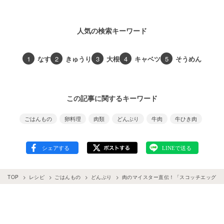
人気の検索キーワード
1
なす
2
きゅうり
3
大根
4
キャベツ
5
そうめん
この記事に関するキーワード
ごはんもの
卵料理
肉類
どんぶり
牛肉
牛ひき肉
TOP
レシピ
ごはんもの
どんぶり
肉のマイスター直伝！「スコッチエッグ丼」