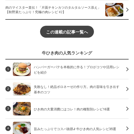
肉のマイスター直伝！「片面チキンカツのタルタルソース添え」
【秋野菜たっぷり！究極の肉レシピ #2】
この連載の記事一覧へ
牛ひき肉の人気ランキング
ハンバーガーパテを本格的に作る！プロがコツや活用レシ
1
ピを紹介
失敗なし！絶品ボロネーゼの作り方。肉の旨味を引き出す
2
基本のコツ
ひき肉の大量消費にはコレ！肉の種類別レシピ16選
3
旨みたっぷりでコスパ抜群♪ 牛ひき肉の人気レシピ35選
4