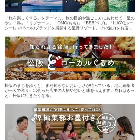
「旅を楽しくする」をテーマに、旅の目的や過ごし方にあわせて「星の
や」「界」「リゾナーレ」「OMO(おも)」「BEB(ベブ)」「LUCY(ルー
シー)」の 6 つのブランドを展開する星野リゾート。その魅力をお届け
する旅の連載。次の旅先探しのヒントにいかがですか？
松阪のまちを歩くと、まだ知らないおいしさが待っている。地元編集者
が一人で巡り、出会った店主の人柄や想いと味を伝えます。見ればきっ
と、松阪に行きたくなる。