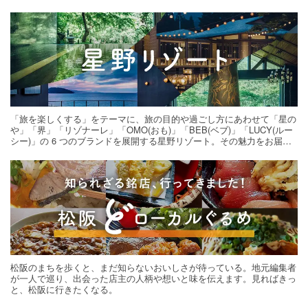
「旅を楽しくする」をテーマに、旅の目的や過ごし方にあわせて「星の
や」「界」「リゾナーレ」「OMO(おも)」「BEB(ベブ)」「LUCY(ルー
シー)」の 6 つのブランドを展開する星野リゾート。その魅力をお届け
する旅の連載。次の旅先探しのヒントにいかがですか？
松阪のまちを歩くと、まだ知らないおいしさが待っている。地元編集者
が一人で巡り、出会った店主の人柄や想いと味を伝えます。見ればきっ
と、松阪に行きたくなる。