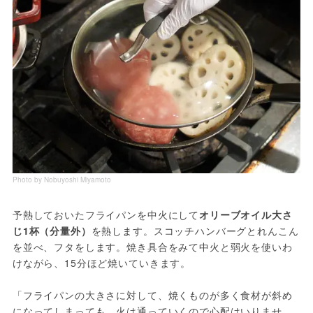
Photo by Nobuyoshi Miyamoto
予熱しておいたフライパンを中火にして
オリーブオイル大さ
じ1杯（分量外）
を熱します。スコッチハンバーグとれんこん
を並べ、フタをします。焼き具合をみて中火と弱火を使いわ
けながら、15分ほど焼いていきます。
「フライパンの大きさに対して、焼くものが多く食材が斜め
になってしまっても、火は通っていくので心配はいりませ