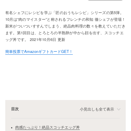
有名シェフにレシピを学ぶ「匠のおうちレシピ」シリーズの第5弾。
10月は“肉のマイスター”と称されるフレンチの和知 徹シェフが登場！
新米がついついすすんでしまう、絶品肉料理の数々を教えていただき
ます。第1回目は、とろとろの半熟卵が中から顔を出す、スコッチエ
ッグ丼です。 2021年10月6日 更新
簡単投票でAmazonギフトカードGET！
目次
小見出しも全て表示
肉感たっぷり！絶品スコッチエッグ丼