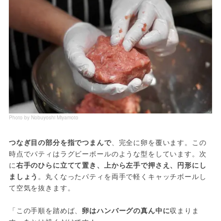
Photo by Nobuyoshi Miyamoto
つなぎ目の部分を指でつまんで
、完全に卵を覆います。この
時点でパティはラグビーボールのような型をしています。次
に
右手のひらに立てて置き、上から左手で押さえ、円形にし
ましょう
。丸くなったパティを両手で軽くキャッチボールし
て空気を抜きます。
「この手順を踏めば、
卵はハンバーグの真ん中に
収まりま