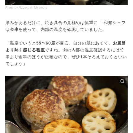
Photo by Nobuyoshi Miyamoto
厚みがあるだけに、焼き具合の見極めは慎重に！ 和知シェフ
は
金串
を使って、内部の温度を確認していました。
「温度でいうと
55〜60度
が目安。自分の肌にあてて、
お風呂
より熱く感じる程度
ですね。肉の内部の温度確認するには竹
串より金串のほうが正確なので、ぜひ1本そろえておくといい
でしょう」