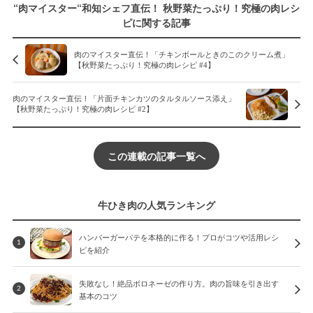
“肉マイスター“和知シェフ直伝！ 秋野菜たっぷり！究極の肉レシ
ピに関する記事
肉のマイスター直伝！「チキンボールときのこのクリーム煮」
【秋野菜たっぷり！究極の肉レシピ #4】
肉のマイスター直伝！「片面チキンカツのタルタルソース添え」
【秋野菜たっぷり！究極の肉レシピ #2】
この連載の記事一覧へ
牛ひき肉の人気ランキング
ハンバーガーパテを本格的に作る！プロがコツや活用レシ
1
ピを紹介
失敗なし！絶品ボロネーゼの作り方。肉の旨味を引き出す
2
基本のコツ