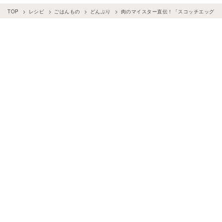
TOP
レシピ
ごはんもの
どんぶり
肉のマイスター直伝！「スコッチエッグ丼」