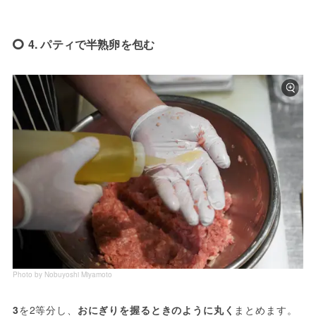
4. パティで半熟卵を包む
Photo by Nobuyoshi Miyamoto
3
を2等分し、
おにぎりを握るときのように丸く
まとめます。