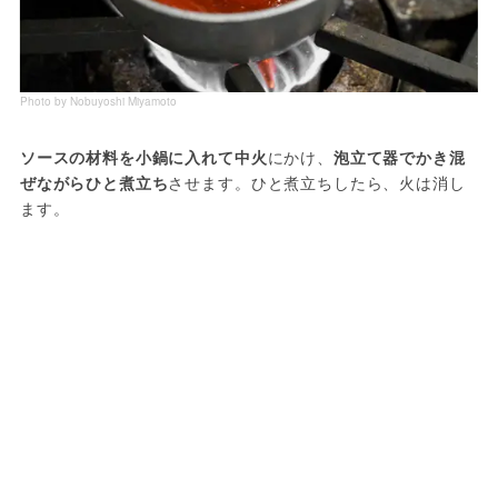
Photo by Nobuyoshi Miyamoto
ソースの材料を小鍋に入れて中火
にかけ、
泡立て器でかき混
ぜながらひと煮立ち
させます。ひと煮立ちしたら、火は消し
ます。