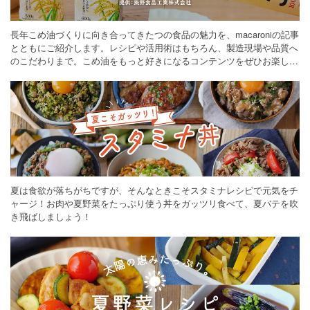
長年こめ油づくりに向き合ってきたつの食品の魅力を、macaroniの記事
とともにご紹介します。レシピや活用術はもちろん、製造現場や品質へ
のこだわりまで。こめ油をもっと好きになるコンテンツをぜひお楽しみ
ください。
夏は食欲が落ちがちですが、そんなときこそスタミナレシピで元気をチ
ャージ！お肉や夏野菜をたっぷり使う丼をガッツリ食べて、夏バテを吹
き飛ばしましょう！