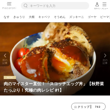
ログイン
メニュー
なす
きゅうり
大根
キャベツ
そうめん
ズッキーニ
ゴーヤ
ピーマ
前の
次の
記事
記事
肉のマイスター直伝！「スコッチエッグ丼」【秋野菜
たっぷり！究極の肉レシピ #1】
742
クリップ