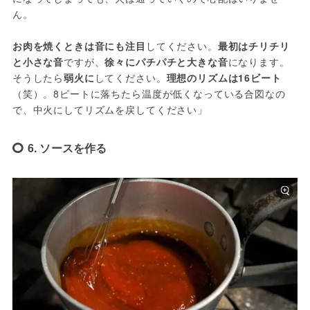
ん。
お肉を焼くときは音にも注目
してください。
最初はチリチリ
と小さな音
ですが、
徐々にパチパチと大きな音
になります。
そうしたら
弱火に
してください。
理想のリズムは16ビート
（笑）。8ビートに落ちたら温度が低くなっている合図なの
で、中火にしてリズムを戻してください」
6. ソースを作る