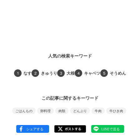
人気の検索キーワード
1
なす
2
きゅうり
3
大根
4
キャベツ
5
そうめん
この記事に関するキーワード
ごはんもの
卵料理
肉類
どんぶり
牛肉
牛ひき肉