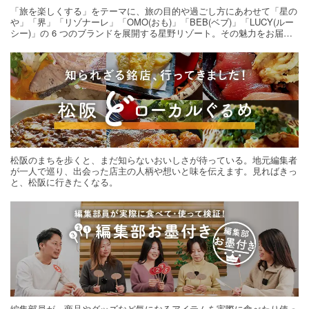
「旅を楽しくする」をテーマに、旅の目的や過ごし方にあわせて「星の
や」「界」「リゾナーレ」「OMO(おも)」「BEB(ベブ)」「LUCY(ルー
シー)」の 6 つのブランドを展開する星野リゾート。その魅力をお届け
する旅の連載。次の旅先探しのヒントにいかがですか？
松阪のまちを歩くと、まだ知らないおいしさが待っている。地元編集者
が一人で巡り、出会った店主の人柄や想いと味を伝えます。見ればきっ
と、松阪に行きたくなる。
編集部員が、商品やグッズなど気になるアイテムを実際に食べたり使っ