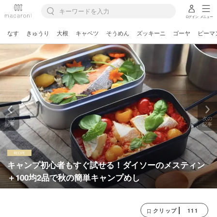
ログイン
メニュー
なす
きゅうり
大根
キャベツ
そうめん
ズッキーニ
ゴーヤ
ピーマ
前の
次の
記事
記事
キャンプ初心者もすぐ試せる！ダイソーのメスティン
＋100均2品で秋の簡単キャンプめし
111
クリップ