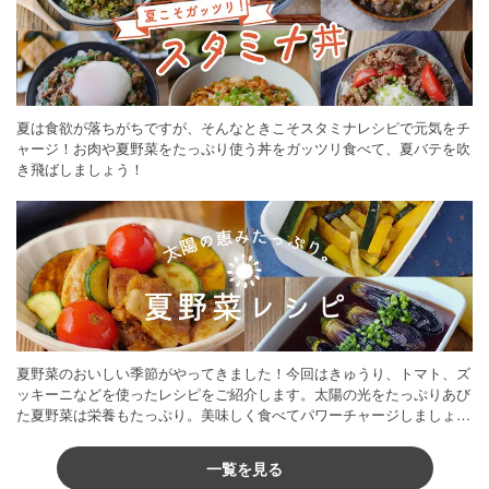
夏は食欲が落ちがちですが、そんなときこそスタミナレシピで元気をチ
ャージ！お肉や夏野菜をたっぷり使う丼をガッツリ食べて、夏バテを吹
き飛ばしましょう！
夏野菜のおいしい季節がやってきました！今回はきゅうり、トマト、ズ
ッキーニなどを使ったレシピをご紹介します。太陽の光をたっぷりあび
た夏野菜は栄養もたっぷり。美味しく食べてパワーチャージしましょう
♪
一覧を見る