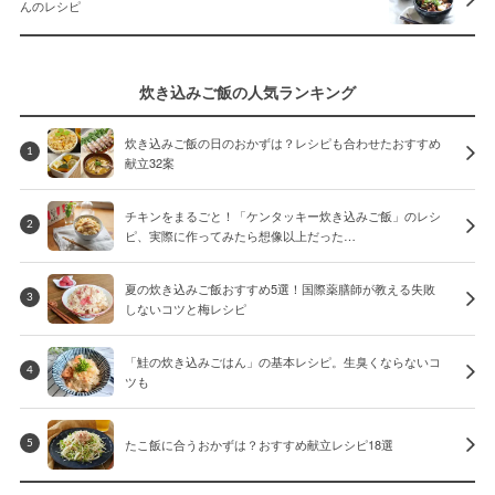
んのレシピ
炊き込みご飯の人気ランキング
炊き込みご飯の日のおかずは？レシピも合わせたおすすめ
1
献立32案
チキンをまるごと！「ケンタッキー炊き込みご飯」のレシ
2
ピ、実際に作ってみたら想像以上だった…
夏の炊き込みご飯おすすめ5選！国際薬膳師が教える失敗
3
しないコツと梅レシピ
「鮭の炊き込みごはん」の基本レシピ。生臭くならないコ
4
ツも
たこ飯に合うおかずは？おすすめ献立レシピ18選
5