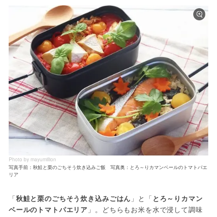
Photo by mayumillion
写真手前：秋鮭と栗のごちそう炊き込みご飯 写真奥：とろ～りカマンベールのトマトパエ
リア
「
秋鮭と栗のごちそう炊き込みごはん
」と「
とろ～りカマン
ベールのトマトパエリア
」。どちらもお米を水で浸して調味