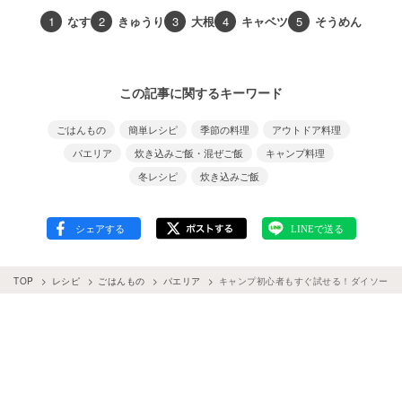
1
なす
2
きゅうり
3
大根
4
キャベツ
5
そうめん
この記事に関するキーワード
ごはんもの
簡単レシピ
季節の料理
アウトドア料理
パエリア
炊き込みご飯・混ぜご飯
キャンプ料理
冬レシピ
炊き込みご飯
TOP
レシピ
ごはんもの
パエリア
キャンプ初心者もすぐ試せる！ダイソーのメ