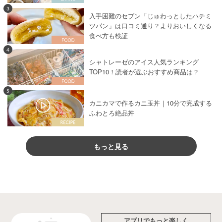
3
入手困難のセブン「じゅわっとしたハチミ
ツパン」は口コミ通り？よりおいしくなる
食べ方も検証
4
シャトレーゼのアイス人気ランキング
TOP10！読者が選ぶおすすめ商品は？
5
カニカマで作るカニ玉丼｜10分で完成する
ふわとろ絶品丼
もっと見る
アプリでもっと楽しく