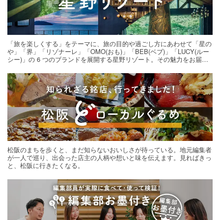
「旅を楽しくする」をテーマに、旅の目的や過ごし方にあわせて「星の
や」「界」「リゾナーレ」「OMO(おも)」「BEB(ベブ)」「LUCY(ルー
シー)」の 6 つのブランドを展開する星野リゾート。その魅力をお届け
する旅の連載。次の旅先探しのヒントにいかがですか？
松阪のまちを歩くと、まだ知らないおいしさが待っている。地元編集者
が一人で巡り、出会った店主の人柄や想いと味を伝えます。見ればきっ
と、松阪に行きたくなる。