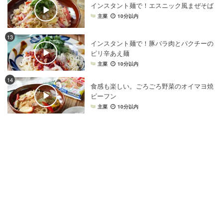
インスタント麺で！エスニック風まぜそば
主菜
10分以内
13
インスタント麺で！豚バラ肉とパクチーの
ピリ辛あえ麺
主菜
10分以内
14
食感も楽しい。ごろごろ野菜のオイマヨ焼
ビーフン
主菜
10分以内