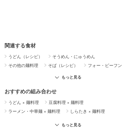
関連する食材
うどん（レシピ）
そうめん・にゅうめん
その他の麺料理
そば（レシピ）
フォー・ビーフン
ラーメン・中華麺
焼きそば
もっと見る
おすすめの組み合わせ
うどん
×
麺料理
豆腐料理
×
麺料理
ラーメン・中華麺
×
麺料理
しらたき
×
麺料理
麺料理
×
卵料理
パスタ
×
麺料理
海藻
×
麺料理
もっと見る
麺料理
×
サラダ
ダイエットレシピ
×
麺料理