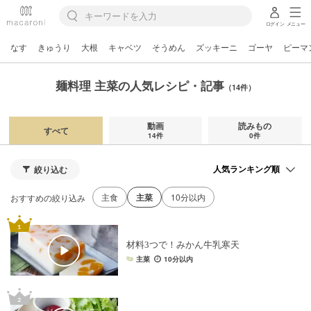
ログイン
メニュー
なす
きゅうり
大根
キャベツ
そうめん
ズッキーニ
ゴーヤ
ピーマ
麺料理 主菜の人気レシピ・記事
（14件）
動画
読みもの
すべて
14件
0件
絞り込む
主食
主菜
10分以内
おすすめの絞り込み
材料3つで！みかん牛乳寒天
主菜
10分以内