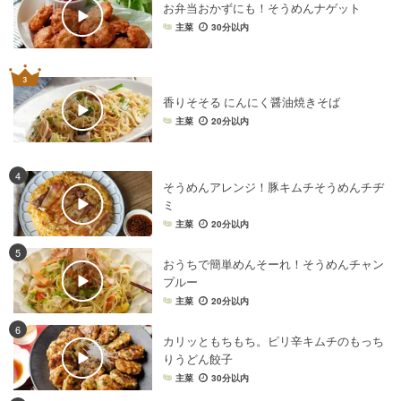
お弁当おかずにも！そうめんナゲット
主菜
30分以内
香りそそる にんにく醤油焼きそば
主菜
20分以内
4
そうめんアレンジ！豚キムチそうめんチヂ
ミ
主菜
20分以内
5
おうちで簡単めんそーれ！そうめんチャン
プルー
主菜
20分以内
6
カリッともちもち。ピリ辛キムチのもっち
りうどん餃子
主菜
30分以内