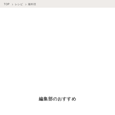
簡単レシピ
×
麺料理
そば（レシピ）
×
麺料理
TOP
レシピ
麺料理
お弁当
×
麺料理
アジア・エスニック調味料
×
麺料理
健康・ヘルシーレシピ
×
麺料理
麺料理
×
野菜料理
魚
×
麺料理
エビ・カニ
×
麺料理
冷麺
×
麺料理
麺料理
×
鍋料理
編集部のおすすめ