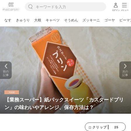
ログイン
メニュー
なす
きゅうり
大根
キャベツ
そうめん
ズッキーニ
ゴーヤ
ピーマ
前の
次の
記事
記事
【業務スーパー】紙パックスイーツ「カスタードプリ
ン」の味わいやアレンジ、保存方法は？
25
クリップ