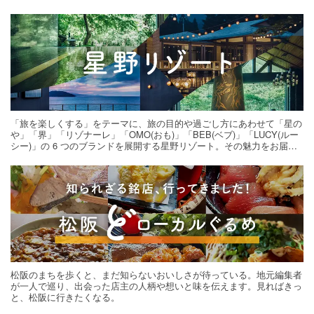
「旅を楽しくする」をテーマに、旅の目的や過ごし方にあわせて「星の
や」「界」「リゾナーレ」「OMO(おも)」「BEB(ベブ)」「LUCY(ルー
シー)」の 6 つのブランドを展開する星野リゾート。その魅力をお届け
する旅の連載。次の旅先探しのヒントにいかがですか？
松阪のまちを歩くと、まだ知らないおいしさが待っている。地元編集者
が一人で巡り、出会った店主の人柄や想いと味を伝えます。見ればきっ
と、松阪に行きたくなる。