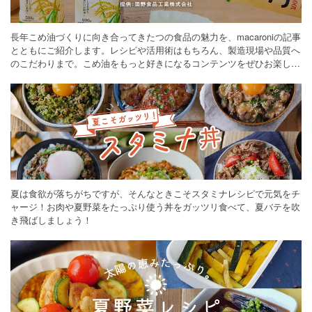
長年こめ油づくりに向き合ってきたつの食品の魅力を、macaroniの記事
とともにご紹介します。レシピや活用術はもちろん、製造現場や品質へ
のこだわりまで。こめ油をもっと好きになるコンテンツをぜひお楽しみ
ください。
夏は食欲が落ちがちですが、そんなときこそスタミナレシピで元気をチ
ャージ！お肉や夏野菜をたっぷり使う丼をガッツリ食べて、夏バテを吹
き飛ばしましょう！