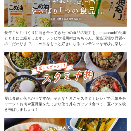
長年こめ油づくりに向き合ってきたつの食品の魅力を、macaroniの記事
とともにご紹介します。レシピや活用術はもちろん、製造現場や品質へ
のこだわりまで。こめ油をもっと好きになるコンテンツをぜひお楽しみ
ください。
夏は食欲が落ちがちですが、そんなときこそスタミナレシピで元気をチ
ャージ！お肉や夏野菜をたっぷり使う丼をガッツリ食べて、夏バテを吹
き飛ばしましょう！