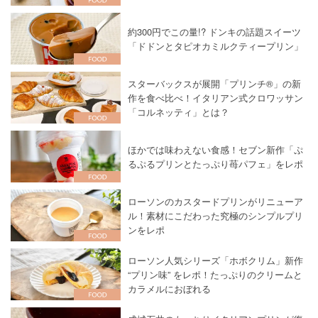
約300円でこの量!? ドンキの話題スイーツ
「ドドンとタピオカミルクティープリン」
スターバックスが展開「プリンチ®」の新
作を食べ比べ！イタリアン式クロワッサン
「コルネッティ」とは？
ほかでは味わえない食感！セブン新作「ぷ
るぷるプリンとたっぷり苺パフェ」をレポ
ローソンのカスタードプリンがリニューア
ル！素材にこだわった究極のシンプルプリ
ンをレポ
ローソン人気シリーズ「ホボクリム」新作
“プリン味” をレポ！たっぷりのクリームと
カラメルにおぼれる