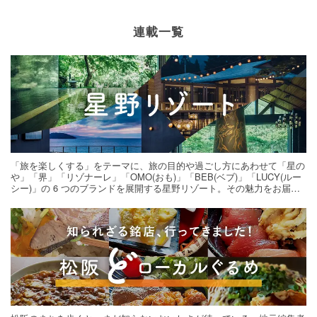
連載一覧
「旅を楽しくする」をテーマに、旅の目的や過ごし方にあわせて「星の
や」「界」「リゾナーレ」「OMO(おも)」「BEB(ベブ)」「LUCY(ルー
シー)」の 6 つのブランドを展開する星野リゾート。その魅力をお届け
する旅の連載。次の旅先探しのヒントにいかがですか？