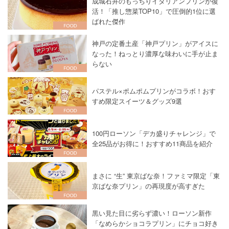
成城石井のもっちりイタリアンプリンが復
活！「推し惣菜TOP10」で圧倒的1位に選
ばれた傑作
神戸の定番土産「神戸プリン」がアイスに
なった！ねっとり濃厚な味わいに手が止ま
らない
パステル×ポムポムプリンがコラボ！おす
すめ限定スイーツ＆グッズ9選
100円ローソン「デカ盛りチャレンジ」で
全25品がお得に！おすすめ11商品を紹介
まさに “生” 東京ばな奈！ファミマ限定「東
京ばな奈プリン」の再現度が高すぎた
黒い見た目に劣らず濃い！ローソン新作
「なめらかショコラプリン」にチョコ好き