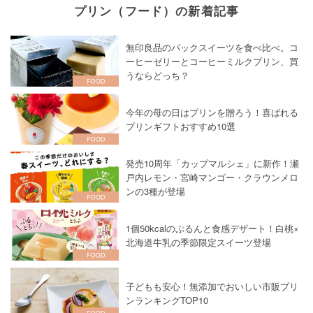
プリン（フード）の新着記事
無印良品のパックスイーツを食べ比べ。コ
ーヒーゼリーとコーヒーミルクプリン、買
うならどっち？
今年の母の日はプリンを贈ろう！喜ばれる
プリンギフトおすすめ10選
発売10周年「カップマルシェ」に新作！瀬
戸内レモン・宮崎マンゴー・クラウンメロ
ンの3種が登場
1個50kcalのぷるんと食感デザート！白桃×
北海道牛乳の季節限定スイーツ登場
子どもも安心！無添加でおいしい市販プリ
ンランキングTOP10