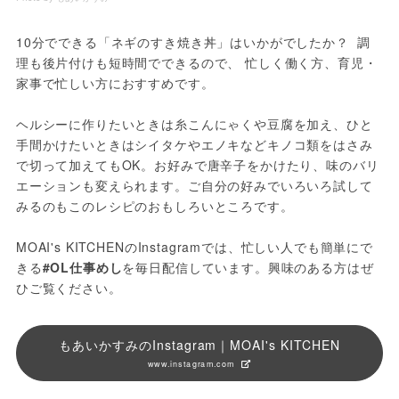
10分でできる「ネギのすき焼き丼」はいかがでしたか？  調
理も後片付けも短時間でできるので、 忙しく働く方、育児・
家事で忙しい方におすすめです。
ヘルシーに作りたいときは糸こんにゃくや豆腐を加え、ひと
手間かけたいときはシイタケやエノキなどキノコ類をはさみ
で切って加えてもOK。お好みで唐辛子をかけたり、味のバリ
エーションも変えられます。ご自分の好みでいろいろ試して
みるのもこのレシピのおもしろいところです。
MOAI's KITCHENのInstagramでは、忙しい人でも簡単にで
きる
#OL仕事めし
を毎日配信しています。興味のある方はぜ
ひご覧ください。
もあいかすみのInstagram｜MOAI's KITCHEN
www.instagram.com