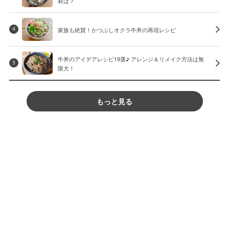
材は？
家族も絶賛！かつぶしオクラ牛丼の再現レシピ
4
牛丼のアイデアレシピ19選♪ アレンジ＆リメイク方法は無
5
限大！
もっと見る