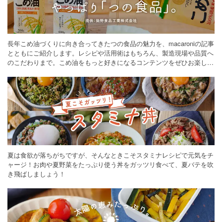
長年こめ油づくりに向き合ってきたつの食品の魅力を、macaroniの記事
とともにご紹介します。レシピや活用術はもちろん、製造現場や品質へ
のこだわりまで。こめ油をもっと好きになるコンテンツをぜひお楽しみ
ください。
夏は食欲が落ちがちですが、そんなときこそスタミナレシピで元気をチ
ャージ！お肉や夏野菜をたっぷり使う丼をガッツリ食べて、夏バテを吹
き飛ばしましょう！