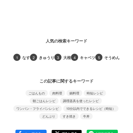
人気の検索キーワード
1
なす
2
きゅうり
3
大根
4
キャベツ
5
そうめん
この記事に関するキーワード
ごはんもの
肉料理
鍋料理
時短レシピ
朝ごはんレシピ
調理器具を使ったレシピ
ワンパン・フライパンレシピ
10分以内でできるレシピ（時短）
どんぶり
すき焼き
牛丼