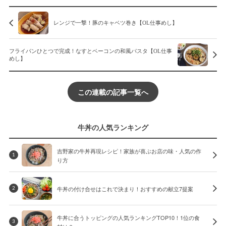
レンジで一撃！豚のキャベツ巻き【OL仕事めし】
フライパンひとつで完成！なすとベーコンの和風パスタ【OL仕事
めし】
この連載の記事一覧へ
牛丼の人気ランキング
吉野家の牛丼再現レシピ！家族が喜ぶお店の味・人気の作
1
り方
牛丼の付け合せはこれで決まり！おすすめの献立7提案
2
牛丼に合うトッピングの人気ランキングTOP10！1位の食
3