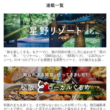
連載一覧
「旅を楽しくする」をテーマに、旅の目的や過ごし方にあわせて「星の
や」「界」「リゾナーレ」「OMO(おも)」「BEB(ベブ)」「LUCY(ルー
シー)」の 6 つのブランドを展開する星野リゾート。その魅力をお届け
する旅の連載。次の旅先探しのヒントにいかがですか？
松阪のまちを歩くと、まだ知らないおいしさが待っている。地元編集者
が一人で巡り、出会った店主の人柄や想いと味を伝えます。見ればきっ