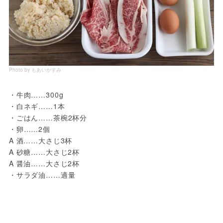
Photo by もあいかすみ
・牛肉……300g
・白ネギ……1本
・ごはん……茶椀2杯分
・卵……2個
A 酒……大さじ3杯
A 砂糖……大さじ2杯
A 醤油……大さじ2杯
・サラダ油……適量