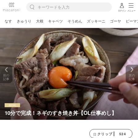
ログイン
メニュー
なす
きゅうり
大根
キャベツ
そうめん
ズッキーニ
ゴーヤ
ピーマ
前の
次の
記事
記事
10分で完成！ネギのすき焼き丼【OL仕事めし】
524
クリップ