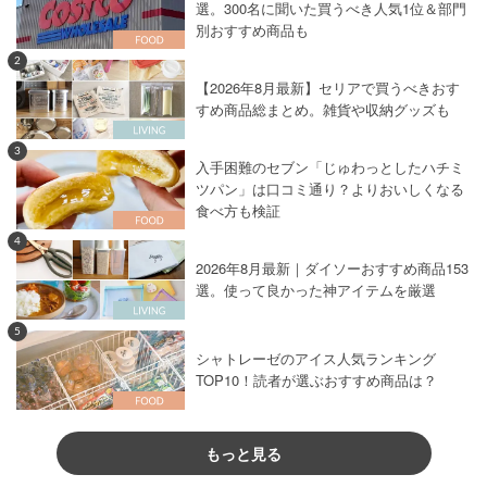
選。300名に聞いた買うべき人気1位＆部門
別おすすめ商品も
2
【2026年8月最新】セリアで買うべきおす
すめ商品総まとめ。雑貨や収納グッズも
3
入手困難のセブン「じゅわっとしたハチミ
ツパン」は口コミ通り？よりおいしくなる
食べ方も検証
4
2026年8月最新｜ダイソーおすすめ商品153
選。使って良かった神アイテムを厳選
5
シャトレーゼのアイス人気ランキング
TOP10！読者が選ぶおすすめ商品は？
もっと見る