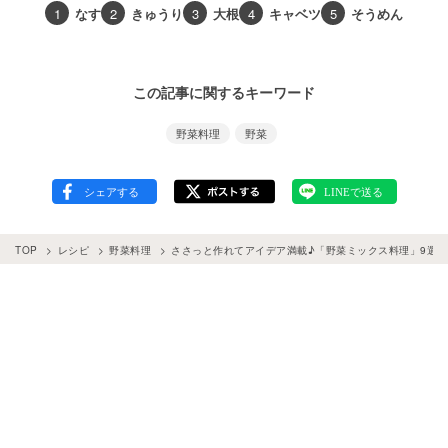
1
なす
2
きゅうり
3
大根
4
キャベツ
5
そうめん
この記事に関するキーワード
野菜料理
野菜
TOP
レシピ
野菜料理
ささっと作れてアイデア満載♪「野菜ミックス料理」9選