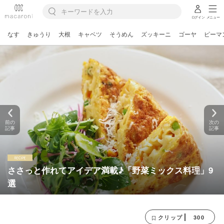
ログイン
メニュー
なす
きゅうり
大根
キャベツ
そうめん
ズッキーニ
ゴーヤ
ピーマ
前の
次の
記事
記事
ささっと作れてアイデア満載♪「野菜ミックス料理」9
選
300
クリップ