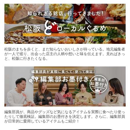
する旅の連載。次の旅先探しのヒントにいかがですか？
松阪のまちを歩くと、まだ知らないおいしさが待っている。地元編集者
が一人で巡り、出会った店主の人柄や想いと味を伝えます。見ればきっ
と、松阪に行きたくなる。
編集部員が、商品やグッズなど気になるアイテムを実際に食べたり使っ
たりして徹底検証。編集部のお墨付きを決定します。さらに、編集部員
が日常的に愛用しているアイテムもご紹介！