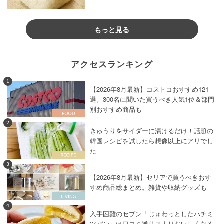
もっと見る
アクセスランキング
1
【2026年8月最新】コストコおすすめ121
選。300名に聞いた買うべき人気1位＆部門
別おすすめ商品も
2
きゅうりをサイダーに漬けるだけ！話題の
韓国レシピを試したら想像以上にアリでし
た
3
【2026年8月最新】セリアで買うべきおす
すめ商品総まとめ。雑貨や収納グッズも
4
入手困難のセブン「じゅわっとしたハチミ
ツパン」は口コミ通り？よりおいしくなる