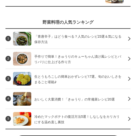
野菜料理の人気ランキング
「青唐辛子」はどう食べる？人気のレシピ23選＆気になる
1
保存方法
手作りで簡単！きゅうりのキューちゃん漬け風レシピとパ
2
リパリに仕上げる作り方
生とうもろこしの簡単おかずレシピ17選。旬のおいしさを
3
まるごと堪能♪
おいしく大量消費！「きゅうり」の常備菜レシピ20選
4
冷めたマックポテトの復活方法5選！しなしなをカリカリ
5
にする温め直し裏技