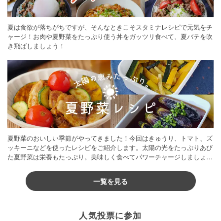
夏は食欲が落ちがちですが、そんなときこそスタミナレシピで元気をチ
ャージ！お肉や夏野菜をたっぷり使う丼をガッツリ食べて、夏バテを吹
き飛ばしましょう！
夏野菜のおいしい季節がやってきました！今回はきゅうり、トマト、ズ
ッキーニなどを使ったレシピをご紹介します。太陽の光をたっぷりあび
た夏野菜は栄養もたっぷり。美味しく食べてパワーチャージしましょう
♪
一覧を見る
人気投票に参加