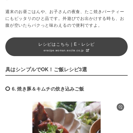
週末のお昼ごはんや、お子さんの夜食、たこ焼きパーティー
にもピッタリのひと品です。外遊びでお出かけする時も、お
腹が空いたらパクっと味わえるので便利ですよ。
レシピはこちら｜E・レシピ
erecipe.woman.excite.co.jp
具はシンプルでOK！ご飯レシピ3選
6. 焼き豚＆キムチの炊き込みご飯