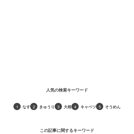
人気の検索キーワード
1
なす
2
きゅうり
3
大根
4
キャベツ
5
そうめん
この記事に関するキーワード