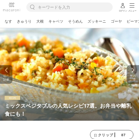
ログイン
メニュー
なす
きゅうり
大根
キャベツ
そうめん
ズッキーニ
ゴーヤ
ピーマ
前の
次の
記事
記事
ミックスベジタブルの人気レシピ17選。お弁当や離乳
食にも！
87
クリップ