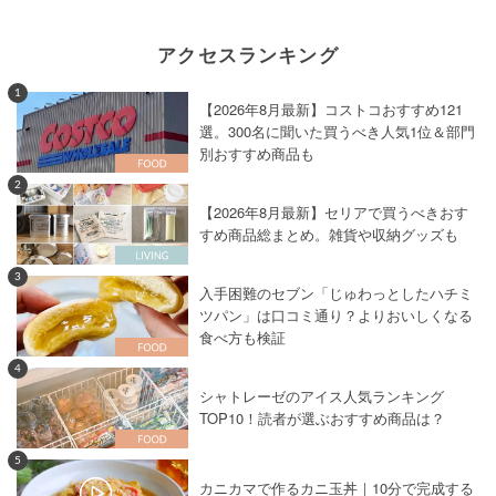
アクセスランキング
1
【2026年8月最新】コストコおすすめ121
選。300名に聞いた買うべき人気1位＆部門
別おすすめ商品も
2
【2026年8月最新】セリアで買うべきおす
すめ商品総まとめ。雑貨や収納グッズも
3
入手困難のセブン「じゅわっとしたハチミ
ツパン」は口コミ通り？よりおいしくなる
食べ方も検証
4
シャトレーゼのアイス人気ランキング
TOP10！読者が選ぶおすすめ商品は？
5
カニカマで作るカニ玉丼｜10分で完成する