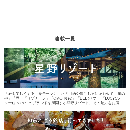
連載一覧
「旅を楽しくする」をテーマに、旅の目的や過ごし方にあわせて「星の
や」「界」「リゾナーレ」「OMO(おも)」「BEB(ベブ)」「LUCY(ルー
シー)」の 6 つのブランドを展開する星野リゾート。その魅力をお届け
する旅の連載。次の旅先探しのヒントにいかがですか？