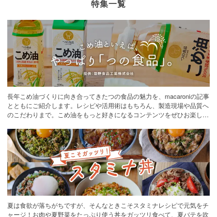
特集一覧
長年こめ油づくりに向き合ってきたつの食品の魅力を、macaroniの記事
とともにご紹介します。レシピや活用術はもちろん、製造現場や品質へ
のこだわりまで。こめ油をもっと好きになるコンテンツをぜひお楽しみ
ください。
夏は食欲が落ちがちですが、そんなときこそスタミナレシピで元気をチ
ャージ！お肉や夏野菜をたっぷり使う丼をガッツリ食べて、夏バテを吹