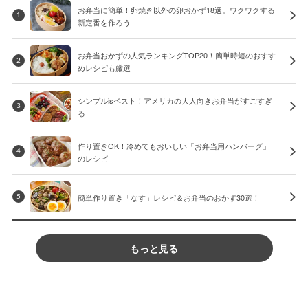
お弁当に簡単！卵焼き以外の卵おかず18選。ワクワクする
1
新定番を作ろう
お弁当おかずの人気ランキングTOP20！簡単時短のおすす
2
めレシピも厳選
シンプルisベスト！アメリカの大人向きお弁当がすごすぎ
3
る
作り置きOK！冷めてもおいしい「お弁当用ハンバーグ」
4
のレシピ
簡単作り置き「なす」レシピ＆お弁当のおかず30選！
5
もっと見る