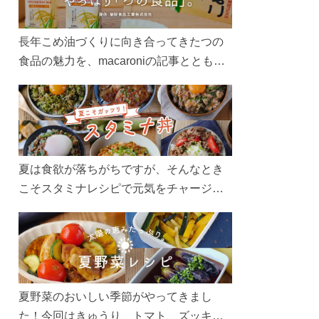
長年こめ油づくりに向き合ってきたつの
食品の魅力を、macaroniの記事とともに
ご紹介します。レシピや活用術はもちろ
ん、製造現場や品質へのこだわりまで。
こめ油をもっと好きになるコンテンツを
ぜひお楽しみください。
夏は食欲が落ちがちですが、そんなとき
こそスタミナレシピで元気をチャージ！
お肉や夏野菜をたっぷり使う丼をガッツ
リ食べて、夏バテを吹き飛ばしましょ
う！
夏野菜のおいしい季節がやってきまし
た！今回はきゅうり、トマト、ズッキー