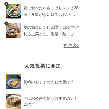
わり食パンを楽しむアレンジ
4
夏に食べたいさっぱりレシピ28
選！食欲がない日でもおいしい
簡単おかず・麺・ごはん
5
夏の簡単レシピ20選！10分で作
れる主菜から、副菜・麺・ごは
んまで一気に紹介
すべて見る
人気投票に参加
長崎のおすすめのお土産は？
さば水煮缶を使うおすすめレシ
ピは？