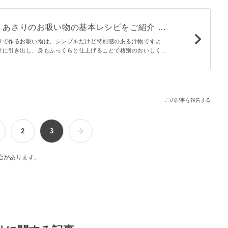
あさりのお吸い物の基本レシピをご紹介 -
りで作るお吸い物は、シンプルだけど特別感のある汁物ですよ
汁に引き出し、身もふっくらと仕上げることで格別のおいしく仕
記事では、あさりのお吸い物をおいしく作る基本の作り方をご紹
ないためのコツも伝授します。
この記事を報告する
2
3
合があります。