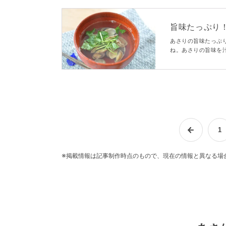
旨味たっぷり！
macaroni
あさりの旨味たっぷ
ね。あさりの旨味を
上がりますよ。この
介。下処理や失敗し
1
※掲載情報は記事制作時点のもので、現在の情報と異なる場