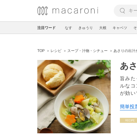
注目ワード
なす
きゅうり
大根
キャベツ
そ
TOP
レシピ
スープ・汁物・シチュー
あさりの出汁
あさ
旨みた
ルなコ
が効い
簡単投票