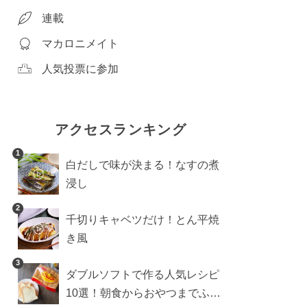
連載
マカロニメイト
人気投票に参加
アクセスランキング
1
白だしで味が決まる！なすの煮
浸し
2
千切りキャベツだけ！とん平焼
き風
3
ダブルソフトで作る人気レシピ
10選！朝食からおやつまでふん