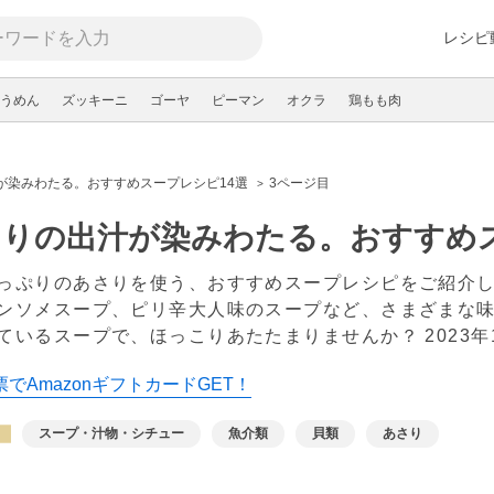
レシピ
うめん
ズッキーニ
ゴーヤ
ピーマン
オクラ
鶏もも肉
が染みわたる。おすすめスープレシピ14選
3ページ目
りの出汁が染みわたる。おすすめス
っぷりのあさりを使う、おすすめスープレシピをご紹介
ンソメスープ、ピリ辛大人味のスープなど、さまざまな味
ているスープで、ほっこりあたたまりませんか？
2023
でAmazonギフトカードGET！
スープ・汁物・シチュー
魚介類
貝類
あさり