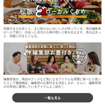
松阪のまちを歩くと、まだ知らないおいしさが待っている。地元編集者
が一人で巡り、出会った店主の人柄や想いと味を伝えます。見ればきっ
と、松阪に行きたくなる。
編集部員が、商品やグッズなど気になるアイテムを実際に食べたり使っ
たりして徹底検証。編集部のお墨付きを決定します。さらに、編集部員
が日常的に愛用しているアイテムもご紹介！
一覧を見る