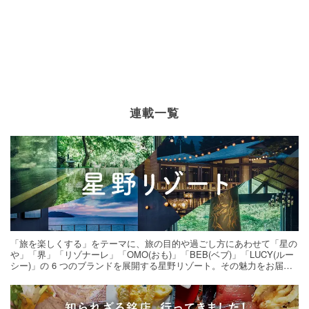
連載一覧
「旅を楽しくする」をテーマに、旅の目的や過ごし方にあわせて「星の
や」「界」「リゾナーレ」「OMO(おも)」「BEB(ベブ)」「LUCY(ルー
シー)」の 6 つのブランドを展開する星野リゾート。その魅力をお届け
する旅の連載。次の旅先探しのヒントにいかがですか？