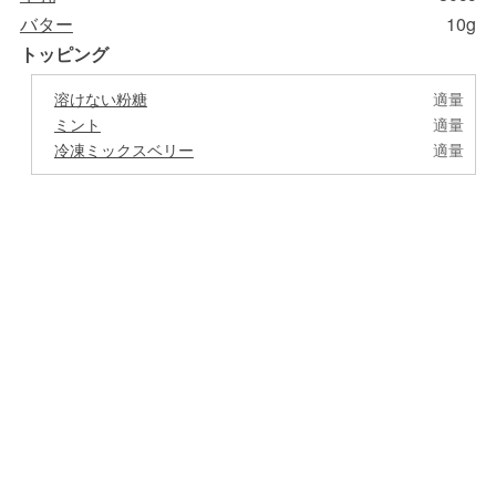
バター
10g
トッピング
溶けない粉糖
適量
ミント
適量
冷凍ミックスベリー
適量