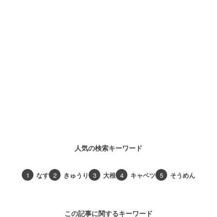
人気の検索キーワード
1
なす
2
きゅうり
3
大根
4
キャベツ
5
そうめん
この記事に関するキーワード