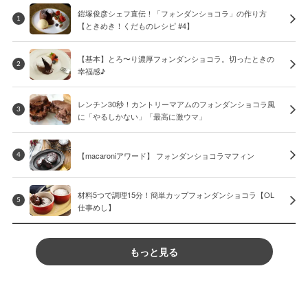
鎧塚俊彦シェフ直伝！「フォンダンショコラ」の作り方
1
【ときめき！くだものレシピ #4】
【基本】とろ〜り濃厚フォンダンショコラ。切ったときの
2
幸福感♪
レンチン30秒！カントリーマアムのフォンダンショコラ風
3
に「やるしかない」「最高に激ウマ」
【macaroniアワード】 フォンダンショコラマフィン
4
材料5つで調理15分！簡単カップフォンダンショコラ【OL
5
仕事めし】
もっと見る