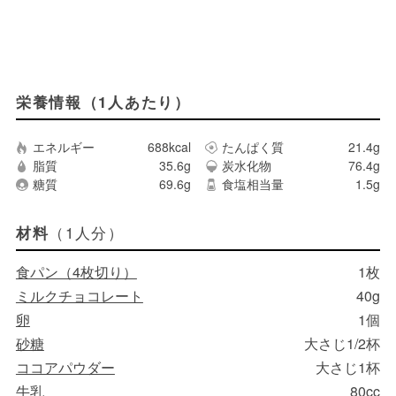
栄養情報（1人あたり）
エネルギー
688kcal
たんぱく質
21.4g
脂質
35.6g
炭水化物
76.4g
糖質
69.6g
食塩相当量
1.5g
（1人分）
材料
食パン（4枚切り）
1枚
ミルクチョコレート
40g
卵
1個
砂糖
大さじ1/2杯
ココアパウダー
大さじ1杯
牛乳
80cc