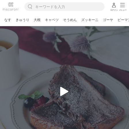
ログイン
メニュー
なす
きゅうり
大根
キャベツ
そうめん
ズッキーニ
ゴーヤ
ピーマ