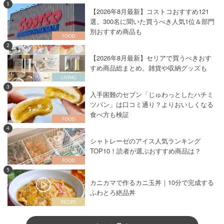
1
【2026年8月最新】コストコおすすめ121
選。300名に聞いた買うべき人気1位＆部門
別おすすめ商品も
2
【2026年8月最新】セリアで買うべきおす
すめ商品総まとめ。雑貨や収納グッズも
3
入手困難のセブン「じゅわっとしたハチミ
ツパン」は口コミ通り？よりおいしくなる
食べ方も検証
4
シャトレーゼのアイス人気ランキング
TOP10！読者が選ぶおすすめ商品は？
5
カニカマで作るカニ玉丼｜10分で完成する
ふわとろ絶品丼