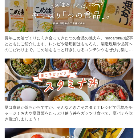
長年こめ油づくりに向き合ってきたつの食品の魅力を、macaroniの記事
とともにご紹介します。レシピや活用術はもちろん、製造現場や品質へ
のこだわりまで。こめ油をもっと好きになるコンテンツをぜひお楽しみ
ください。
夏は食欲が落ちがちですが、そんなときこそスタミナレシピで元気をチ
ャージ！お肉や夏野菜をたっぷり使う丼をガッツリ食べて、夏バテを吹
き飛ばしましょう！