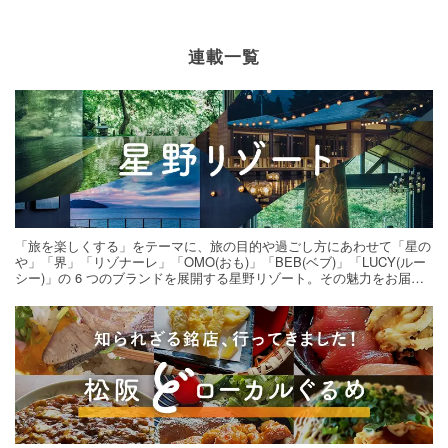
連載一覧
「旅を楽しくする」をテーマに、旅の目的や過ごし方にあわせて「星の
や」「界」「リゾナーレ」「OMO(おも)」「BEB(ベブ)」「LUCY(ルー
シー)」の 6 つのブランドを展開する星野リゾート。その魅力をお届け
する旅の連載。次の旅先探しのヒントにいかがですか？