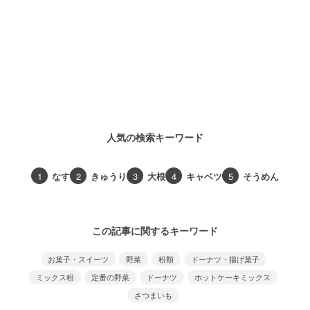
人気の検索キーワード
1
なす
2
きゅうり
3
大根
4
キャベツ
5
そうめん
この記事に関するキーワード
お菓子・スイーツ
野菜
粉類
ドーナツ・揚げ菓子
ミックス粉
定番の野菜
ドーナツ
ホットケーキミックス
さつまいも