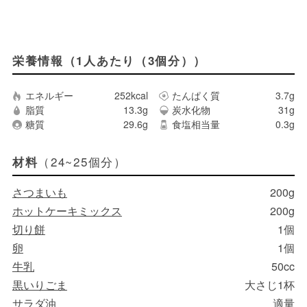
栄養情報（1人あたり（3個分））
エネルギー
252kcal
たんぱく質
3.7g
脂質
13.3g
炭水化物
31g
糖質
29.6g
食塩相当量
0.3g
（24~25個分）
材料
さつまいも
200g
ホットケーキミックス
200g
切り餅
1個
卵
1個
牛乳
50cc
黒いりごま
大さじ1杯
サラダ油
適量