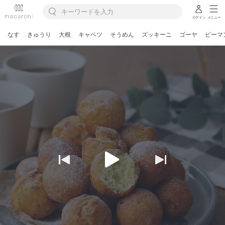
ログイン
メニュー
なす
きゅうり
大根
キャベツ
そうめん
ズッキーニ
ゴーヤ
ピーマ