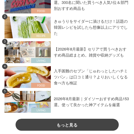
選。300名に聞いた買うべき人気1位＆部門
別おすすめ商品も
2
きゅうりをサイダーに漬けるだけ！話題の
韓国レシピを試したら想像以上にアリでし
た
3
【2026年8月最新】セリアで買うべきおす
すめ商品総まとめ。雑貨や収納グッズも
4
入手困難のセブン「じゅわっとしたハチミ
ツパン」は口コミ通り？よりおいしくなる
食べ方も検証
5
2026年8月最新｜ダイソーおすすめ商品153
選。使って良かった神アイテムを厳選
もっと見る