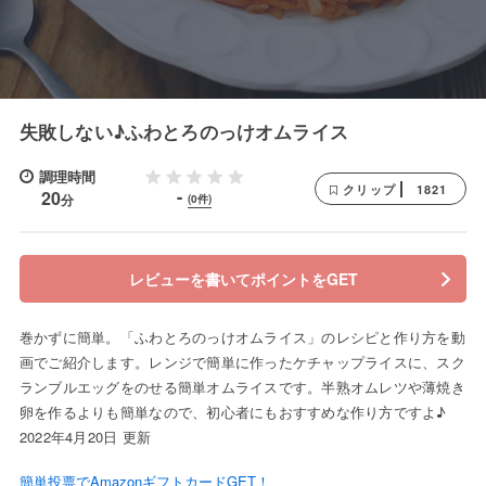
失敗しない♪ふわとろのっけオムライス
調理時間
1821
クリップ
-
20
分
(0件)
レビューを書いてポイントをGET
巻かずに簡単。「ふわとろのっけオムライス」のレシピと作り方を動
画でご紹介します。レンジで簡単に作ったケチャップライスに、スク
ランブルエッグをのせる簡単オムライスです。半熟オムレツや薄焼き
卵を作るよりも簡単なので、初心者にもおすすめな作り方ですよ♪
2022年4月20日 更新
簡単投票でAmazonギフトカードGET！