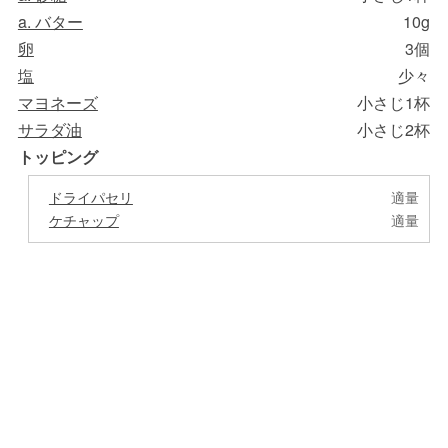
a. バター
10g
卵
3個
塩
少々
マヨネーズ
小さじ1杯
サラダ油
小さじ2杯
トッピング
ドライパセリ
適量
ケチャップ
適量