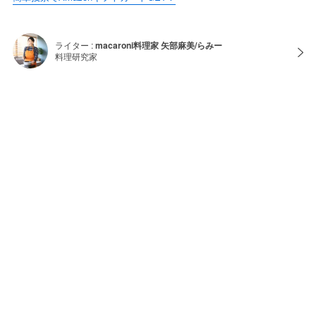
ライター :
macaroni料理家 矢部麻美/らみー
料理研究家