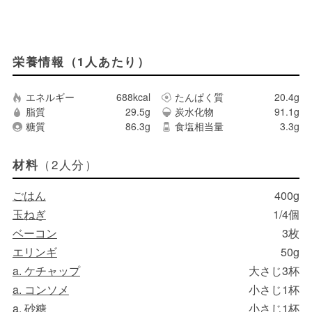
栄養情報（1人あたり）
エネルギー
688kcal
たんぱく質
20.4g
脂質
29.5g
炭水化物
91.1g
糖質
86.3g
食塩相当量
3.3g
（2人分）
材料
ごはん
400g
玉ねぎ
1/4個
ベーコン
3枚
エリンギ
50g
a. ケチャップ
大さじ3杯
a. コンソメ
小さじ1杯
a. 砂糖
小さじ1杯