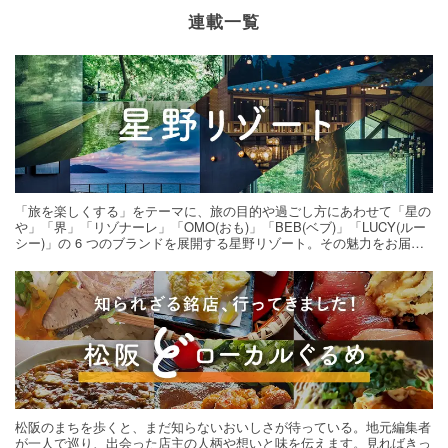
連載一覧
「旅を楽しくする」をテーマに、旅の目的や過ごし方にあわせて「星の
や」「界」「リゾナーレ」「OMO(おも)」「BEB(ベブ)」「LUCY(ルー
シー)」の 6 つのブランドを展開する星野リゾート。その魅力をお届け
する旅の連載。次の旅先探しのヒントにいかがですか？
松阪のまちを歩くと、まだ知らないおいしさが待っている。地元編集者
が一人で巡り、出会った店主の人柄や想いと味を伝えます。見ればきっ