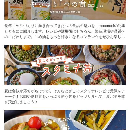
長年こめ油づくりに向き合ってきたつの食品の魅力を、macaroniの記事
とともにご紹介します。レシピや活用術はもちろん、製造現場や品質へ
のこだわりまで。こめ油をもっと好きになるコンテンツをぜひお楽しみ
ください。
夏は食欲が落ちがちですが、そんなときこそスタミナレシピで元気をチ
ャージ！お肉や夏野菜をたっぷり使う丼をガッツリ食べて、夏バテを吹
き飛ばしましょう！