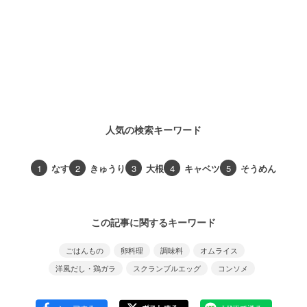
人気の検索キーワード
1
なす
2
きゅうり
3
大根
4
キャベツ
5
そうめん
この記事に関するキーワード
ごはんもの
卵料理
調味料
オムライス
洋風だし・鶏ガラ
スクランブルエッグ
コンソメ