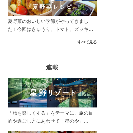
う！
夏野菜のおいしい季節がやってきまし
た！今回はきゅうり、トマト、ズッキー
ニなどを使ったレシピをご紹介します。
すべて見る
太陽の光をたっぷりあびた夏野菜は栄養
もたっぷり。美味しく食べてパワーチャ
ージしましょう♪
連載
「旅を楽しくする」をテーマに、旅の目
的や過ごし方にあわせて「星のや」
「界」「リゾナーレ」「OMO(おも)」「B