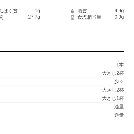
1g
4.9g
んぱく質
脂質
27.7g
0.9g
質
食塩相当量
1本
大さじ2杯
少々
大さじ2杯
大さじ1杯
適量
適量