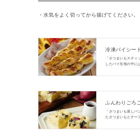
・水気をよく切ってから揚げてください。
冷凍パイシー
「さつまいもスティ
したパイ生地の中に
た。ひと口食べたら
にもぴったりですよ♪
ふんわりごろ
「さつまいも蒸しパ
たさつまいもとチー
るのでとってもお手
すよ。お子様のおや