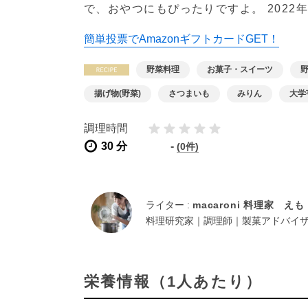
で、おやつにもぴったりですよ。
2022
簡単投票でAmazonギフトカードGET！
野菜料理
お菓子・スイーツ
揚げ物(野菜)
さつまいも
みりん
大学
調理時間
30 分
-
(0件)
ライター :
macaroni 料理家 えも
料理研究家｜調理師｜製菓アドバイ
栄養情報（1人あたり）