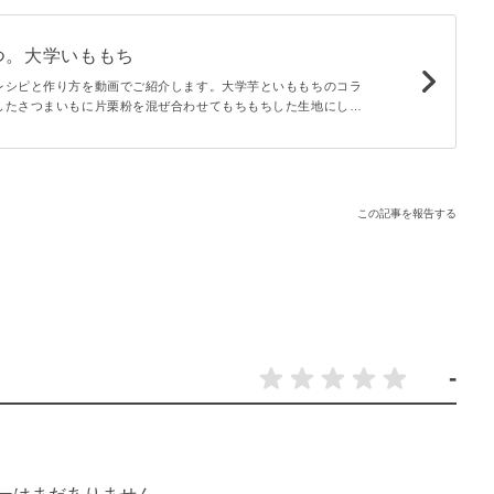
つ。大学いももち
レシピと作り方を動画でご紹介します。大学芋といももちのコラ
したさつまいもに片栗粉を混ぜ合わせてもちもちした生地にし、
蜜に絡め、味も見た目も大学芋風に。1つ食べるとパクパク手が
のおやつにもぴったりなひと品です。
この記事を報告する
-