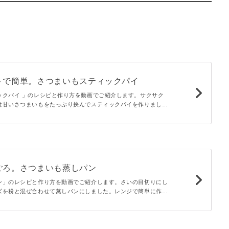
トで簡単。さつまいもスティックパイ
ックパイ 」のレシピと作り方を動画でご紹介します。サクサク
は甘いさつまいもをたっぷり挟んでスティックパイを作りまし
止まらないおいしさです。見た目もかわいらしいのでプレゼント
ごろ。さつまいも蒸しパン
ン」のレシピと作り方を動画でご紹介します。さいの目切りにし
ズを粉と混ぜ合わせて蒸しパンにしました。レンジで簡単に作れ
軽に。ホットケーキミックスを使っているので失敗もしにくいで
つにもぴったりなひと品です。