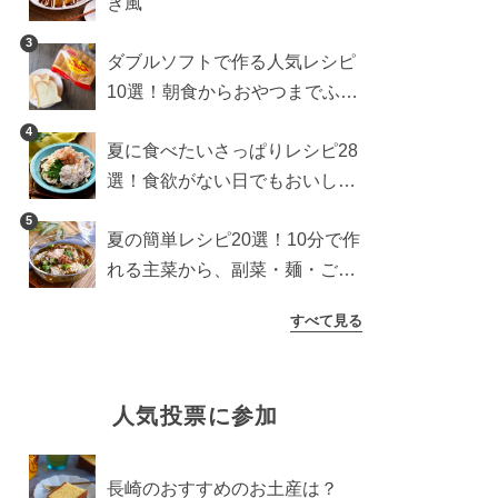
き風
3
ダブルソフトで作る人気レシピ
10選！朝食からおやつまでふん
わり食パンを楽しむアレンジ
4
夏に食べたいさっぱりレシピ28
選！食欲がない日でもおいしい
簡単おかず・麺・ごはん
5
夏の簡単レシピ20選！10分で作
れる主菜から、副菜・麺・ごは
んまで一気に紹介
すべて見る
人気投票に参加
長崎のおすすめのお土産は？