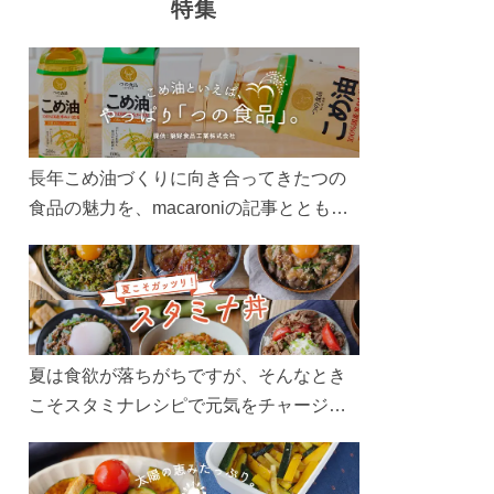
特集
長年こめ油づくりに向き合ってきたつの
食品の魅力を、macaroniの記事とともに
ご紹介します。レシピや活用術はもちろ
ん、製造現場や品質へのこだわりまで。
こめ油をもっと好きになるコンテンツを
ぜひお楽しみください。
夏は食欲が落ちがちですが、そんなとき
こそスタミナレシピで元気をチャージ！
お肉や夏野菜をたっぷり使う丼をガッツ
リ食べて、夏バテを吹き飛ばしましょ