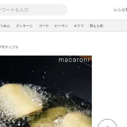
レシピ
うめん
ズッキーニ
ゴーヤ
ピーマン
オクラ
鶏もも肉
学芋チップス