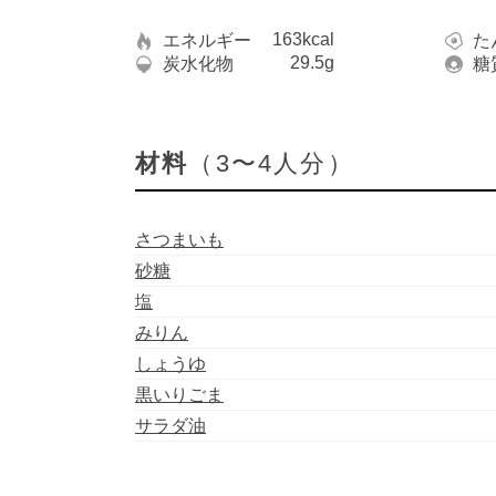
163kcal
エネルギー
た
29.5g
炭水化物
糖
材料
（3〜4人分）
さつまいも
砂糖
塩
みりん
しょうゆ
黒いりごま
サラダ油