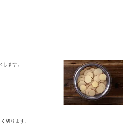
スします。
よく切ります。