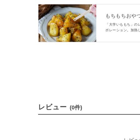
もちもちおや
「大学いももち」の
ボレーション。加熱
揚げ焼きして甘辛い
止まらない、お子様
レビュー
(0件)