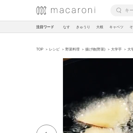
注目ワード
なす
きゅうり
大根
キャベツ
そ
TOP
レシピ
野菜料理
揚げ物(野菜)
大学芋
大