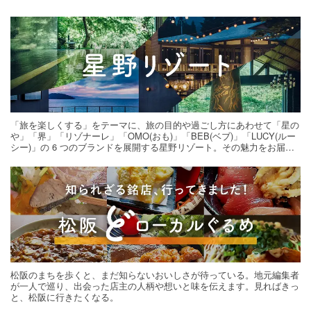
「旅を楽しくする」をテーマに、旅の目的や過ごし方にあわせて「星の
や」「界」「リゾナーレ」「OMO(おも)」「BEB(ベブ)」「LUCY(ルー
シー)」の 6 つのブランドを展開する星野リゾート。その魅力をお届け
する旅の連載。次の旅先探しのヒントにいかがですか？
松阪のまちを歩くと、まだ知らないおいしさが待っている。地元編集者
が一人で巡り、出会った店主の人柄や想いと味を伝えます。見ればきっ
と、松阪に行きたくなる。