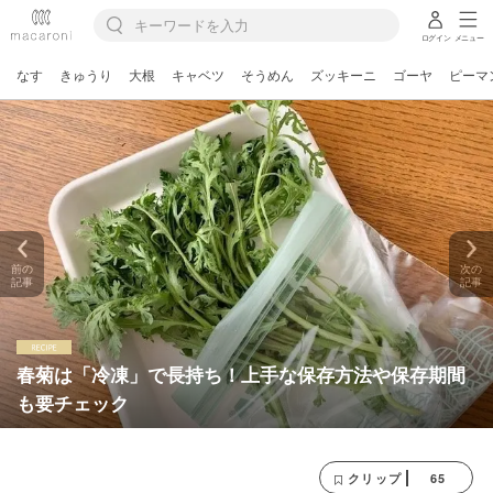
ログイン
メニュー
なす
きゅうり
大根
キャベツ
そうめん
ズッキーニ
ゴーヤ
ピーマ
前の
次の
記事
記事
春菊は「冷凍」で長持ち！上手な保存方法や保存期間
も要チェック
65
クリップ