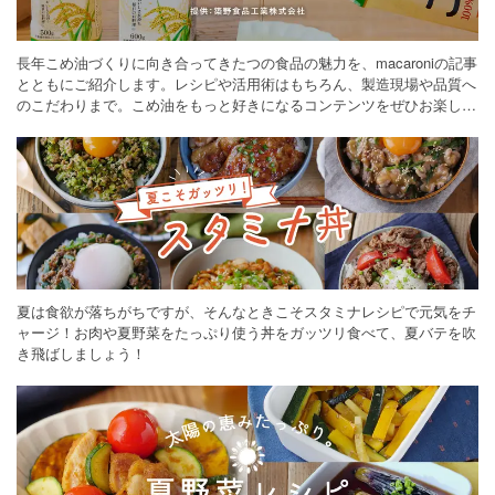
長年こめ油づくりに向き合ってきたつの食品の魅力を、macaroniの記事
とともにご紹介します。レシピや活用術はもちろん、製造現場や品質へ
のこだわりまで。こめ油をもっと好きになるコンテンツをぜひお楽しみ
ください。
夏は食欲が落ちがちですが、そんなときこそスタミナレシピで元気をチ
ャージ！お肉や夏野菜をたっぷり使う丼をガッツリ食べて、夏バテを吹
き飛ばしましょう！