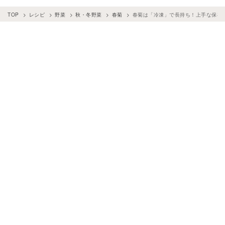
TOP
レシピ
野菜
秋・冬野菜
春菊
春菊は「冷凍」で長持ち！上手な保存