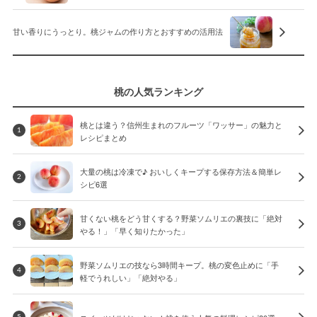
甘い香りにうっとり。桃ジャムの作り方とおすすめの活用法
桃の人気ランキング
桃とは違う？信州生まれのフルーツ「ワッサー」の魅力と
1
レシピまとめ
大量の桃は冷凍で♪ おいしくキープする保存方法＆簡単レ
2
シピ6選
甘くない桃をどう甘くする？野菜ソムリエの裏技に「絶対
3
やる！」「早く知りたかった」
野菜ソムリエの技なら3時間キープ。桃の変色止めに「手
4
軽でうれしい」「絶対やる」
5