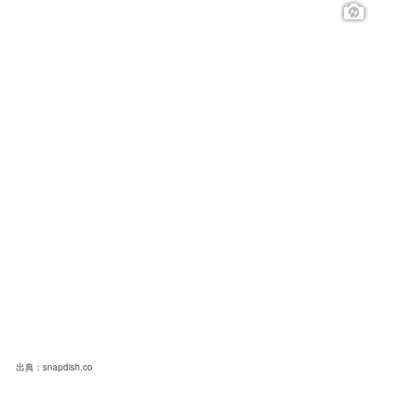
出典：snapdish.co