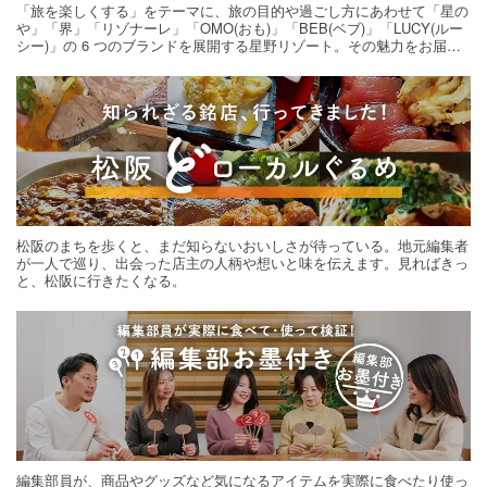
「旅を楽しくする」をテーマに、旅の目的や過ごし方にあわせて「星の
や」「界」「リゾナーレ」「OMO(おも)」「BEB(ベブ)」「LUCY(ルー
シー)」の 6 つのブランドを展開する星野リゾート。その魅力をお届け
する旅の連載。次の旅先探しのヒントにいかがですか？
松阪のまちを歩くと、まだ知らないおいしさが待っている。地元編集者
が一人で巡り、出会った店主の人柄や想いと味を伝えます。見ればきっ
と、松阪に行きたくなる。
編集部員が、商品やグッズなど気になるアイテムを実際に食べたり使っ