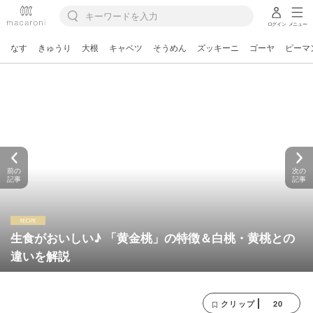
ログイン
メニュー
なす
きゅうり
大根
キャベツ
そうめん
ズッキーニ
ゴーヤ
ピーマ
前の
次の
記事
記事
生食がおいしい♪ 「黄金桃」の特徴＆白桃・黄桃との
違いを解説
20
クリップ