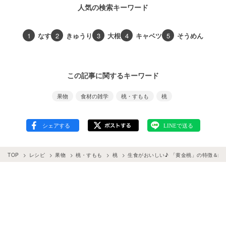
人気の検索キーワード
1
なす
2
きゅうり
3
大根
4
キャベツ
5
そうめん
この記事に関するキーワード
果物
食材の雑学
桃・すもも
桃
TOP
レシピ
果物
桃・すもも
桃
生食がおいしい♪ 「黄金桃」の特徴＆白