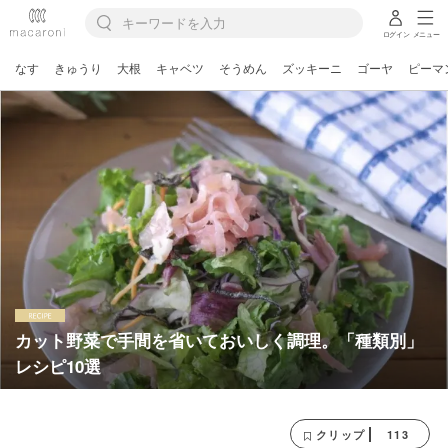
ログイン
メニュー
なす
きゅうり
大根
キャベツ
そうめん
ズッキーニ
ゴーヤ
ピーマ
カット野菜で手間を省いておいしく調理。「種類別」
レシピ10選
113
クリップ