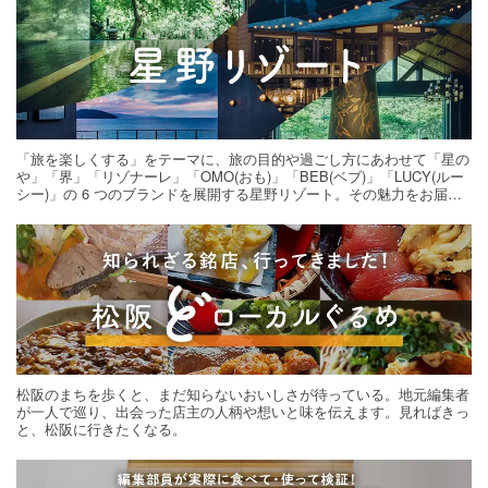
「旅を楽しくする」をテーマに、旅の目的や過ごし方にあわせて「星の
や」「界」「リゾナーレ」「OMO(おも)」「BEB(ベブ)」「LUCY(ルー
シー)」の 6 つのブランドを展開する星野リゾート。その魅力をお届け
する旅の連載。次の旅先探しのヒントにいかがですか？
松阪のまちを歩くと、まだ知らないおいしさが待っている。地元編集者
が一人で巡り、出会った店主の人柄や想いと味を伝えます。見ればきっ
と、松阪に行きたくなる。