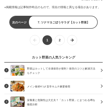
※掲載情報は記事制作時点のもので、現在の情報と異なる場合があります。
次のページ
7. ツナマヨごぼうサラダ【カット野菜】
1
2
カット野菜の人気ランキング
野菜はカットして冷凍保存が便利！保存のコツと解凍方法
1
もチェック
メイン食材4つ♪ 旨辛キムチ麻婆春雨
2
栄養素と危険性は大丈夫？「カット野菜」にまつわる噂を
3
徹底分析