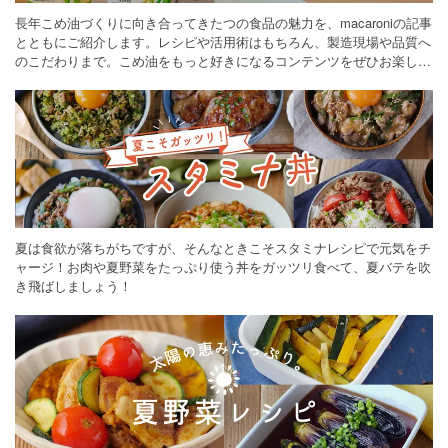
長年こめ油づくりに向き合ってきたつの食品の魅力を、macaroniの記事
とともにご紹介します。レシピや活用術はもちろん、製造現場や品質へ
のこだわりまで。こめ油をもっと好きになるコンテンツをぜひお楽しみ
ください。
夏は食欲が落ちがちですが、そんなときこそスタミナレシピで元気をチ
ャージ！お肉や夏野菜をたっぷり使う丼をガッツリ食べて、夏バテを吹
き飛ばしましょう！