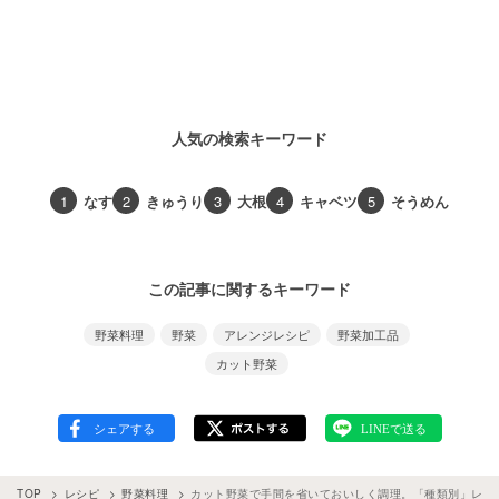
人気の検索キーワード
1
なす
2
きゅうり
3
大根
4
キャベツ
5
そうめん
この記事に関するキーワード
野菜料理
野菜
アレンジレシピ
野菜加工品
カット野菜
TOP
レシピ
野菜料理
カット野菜で手間を省いておいしく調理。「種類別」レシピ