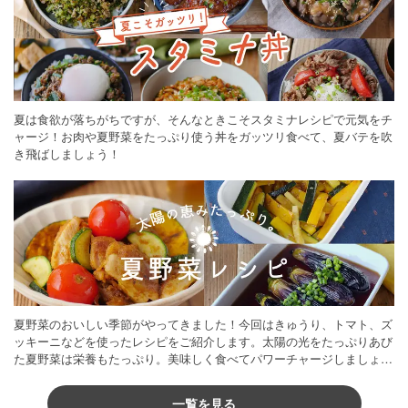
夏は食欲が落ちがちですが、そんなときこそスタミナレシピで元気をチ
ャージ！お肉や夏野菜をたっぷり使う丼をガッツリ食べて、夏バテを吹
き飛ばしましょう！
夏野菜のおいしい季節がやってきました！今回はきゅうり、トマト、ズ
ッキーニなどを使ったレシピをご紹介します。太陽の光をたっぷりあび
た夏野菜は栄養もたっぷり。美味しく食べてパワーチャージしましょう
♪
一覧を見る