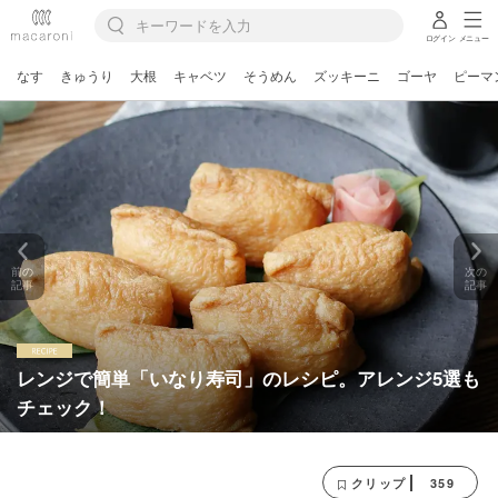
ログイン
メニュー
なす
きゅうり
大根
キャベツ
そうめん
ズッキーニ
ゴーヤ
ピーマ
前の
次の
記事
記事
レンジで簡単「いなり寿司」のレシピ。アレンジ5選も
チェック！
359
クリップ