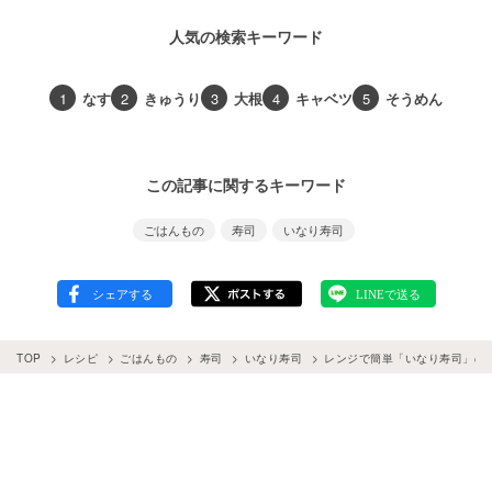
人気の検索キーワード
1
なす
2
きゅうり
3
大根
4
キャベツ
5
そうめん
この記事に関するキーワード
ごはんもの
寿司
いなり寿司
TOP
レシピ
ごはんもの
寿司
いなり寿司
レンジで簡単「いなり寿司」の