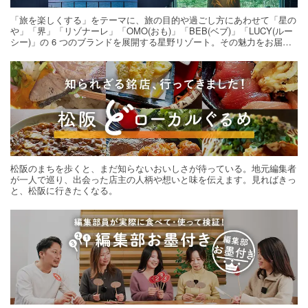
「旅を楽しくする」をテーマに、旅の目的や過ごし方にあわせて「星の
や」「界」「リゾナーレ」「OMO(おも)」「BEB(ベブ)」「LUCY(ルー
シー)」の 6 つのブランドを展開する星野リゾート。その魅力をお届け
する旅の連載。次の旅先探しのヒントにいかがですか？
松阪のまちを歩くと、まだ知らないおいしさが待っている。地元編集者
が一人で巡り、出会った店主の人柄や想いと味を伝えます。見ればきっ
と、松阪に行きたくなる。