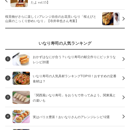
たよ vol.15】
桜見物がさらに楽しく♪アレンジ自在のお花見いなり「桜えびと
山菜のこっくり炒めいなり」【寺井幸也さん考案】
いなり寿司の人気ランキング
おかずはなにが合う？いなり寿司の献立作りにピッタリな
1
レシピ20選
いなり寿司の人気具材ランキングTOP10！おすすめの定番
2
食材は？
「関西風いなり寿司」をおうちで作ってみよう。関東風と
3
の違いも
実はバリエ豊富！おいなりさんのアレンジレシピ12選
4