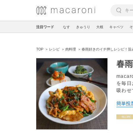
注目ワード
なす
きゅうり
大根
キャベツ
そ
TOP
レシピ
肉料理
春雨好きのイチ押しレシピ！旨
春
mac
を毎日
吸わせ
簡単投票