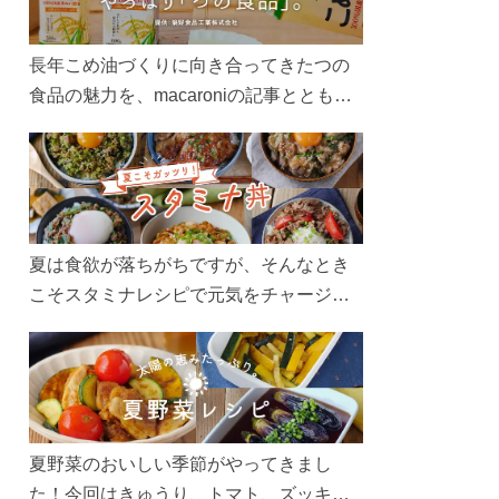
長年こめ油づくりに向き合ってきたつの
食品の魅力を、macaroniの記事とともに
ご紹介します。レシピや活用術はもちろ
ん、製造現場や品質へのこだわりまで。
こめ油をもっと好きになるコンテンツを
ぜひお楽しみください。
夏は食欲が落ちがちですが、そんなとき
こそスタミナレシピで元気をチャージ！
お肉や夏野菜をたっぷり使う丼をガッツ
リ食べて、夏バテを吹き飛ばしましょ
う！
夏野菜のおいしい季節がやってきまし
た！今回はきゅうり、トマト、ズッキー