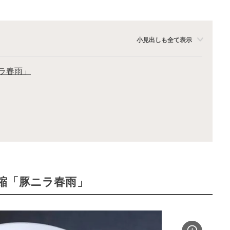
小見出しも全て表示
ラ春雨」
縮「豚ニラ春雨」