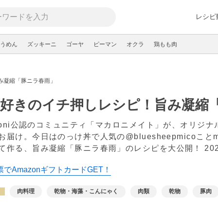
レシピ
うめん
ズッキーニ
ゴーヤ
ピーマン
オクラ
鶏もも肉
み凝縮「豚ニラ春雨」
雨好きのイチ押しレシピ！旨み凝縮
aroni公認のコミュニティ「マカロニメイト」が、オリジ
お届け。今日はのっけ丼で人気の@bluesheepmicoこ
て作る、旨み凝縮「豚ニラ春雨」のレシピを大公開！
20
でAmazonギフトカードGET！
肉料理
乾物・海藻・こんにゃく
肉類
乾物
豚肉