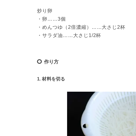
炒り卵
・卵……3個
・めんつゆ（2倍濃縮）……大さじ2杯
・サラダ油……大さじ1/2杯
作り方
1. 材料を切る