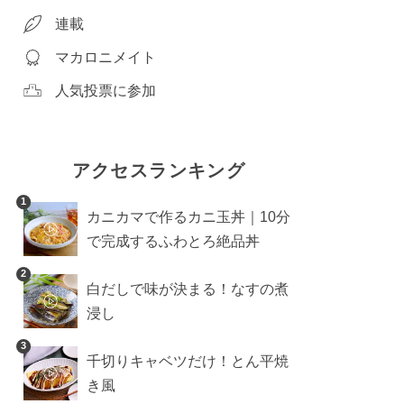
連載
マカロニメイト
人気投票に参加
アクセスランキング
1
カニカマで作るカニ玉丼｜10分
で完成するふわとろ絶品丼
2
白だしで味が決まる！なすの煮
浸し
3
千切りキャベツだけ！とん平焼
き風