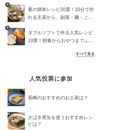
4
夏の簡単レシピ20選！10分で作
れる主菜から、副菜・麺・ごは
んまで一気に紹介
5
ダブルソフトで作る人気レシピ
10選！朝食からおやつまでふん
わり食パンを楽しむアレンジ
すべて見る
人気投票に参加
長崎のおすすめのお土産は？
さば水煮缶を使うおすすめレシ
ピは？