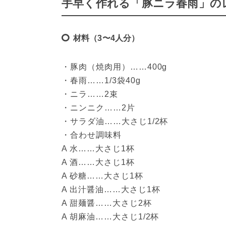
手早く作れる「豚ニラ春雨」の
材料（3〜4人分）
・豚肉（焼肉用）……400g
・春雨……1/3袋40g
・ニラ……2束
・ニンニク……2片
・サラダ油……大さじ1/2杯
・合わせ調味料
A 水……大さじ1杯
A 酒……大さじ1杯
A 砂糖……大さじ1杯
A 出汁醤油……大さじ1杯
A 甜麺醤……大さじ2杯
A 胡麻油……大さじ1/2杯