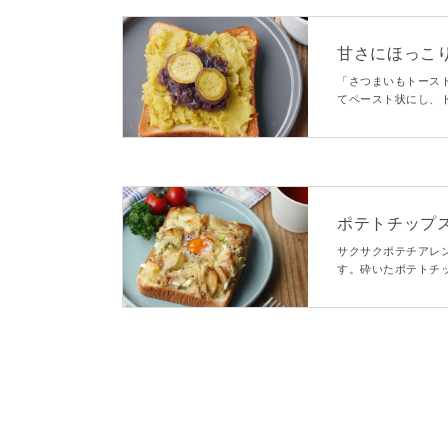
甘さにほっこ
「さつまいもトース
てペースト状にし、
ンジでやわらかくし
ポテトチップ
サクサクポテチアレ
す。砕いたポテトチ
ポテトチップスもト
りチーズと流れ出る