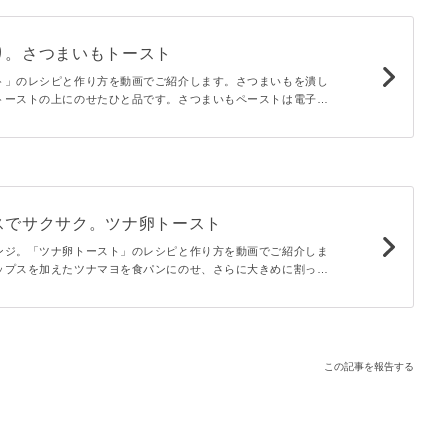
り。さつまいもトースト
ト」のレシピと作り方を動画でご紹介します。さつまいもを潰し
トーストの上にのせたひと品です。さつまいもペーストは電子レ
生クリームとバター、砂糖で混ぜるだけて簡単にできますよ♪
スでサクサク。ツナ卵トースト
ンジ。「ツナ卵トースト」のレシピと作り方を動画でご紹介しま
ップスを加えたツナマヨを食パンにのせ、さらに大きめに割った
ッピングし、こんがり焼きました。サクサクした食感に、とろ〜
卵が食欲そそるひと品ですよ♪
この記事を報告する