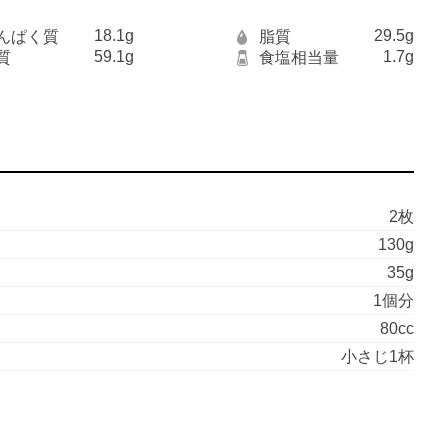
18.1g
29.5g
んぱく質
脂質
59.1g
1.7g
質
食塩相当量
2枚
130g
35g
1個分
80cc
小さじ1杯