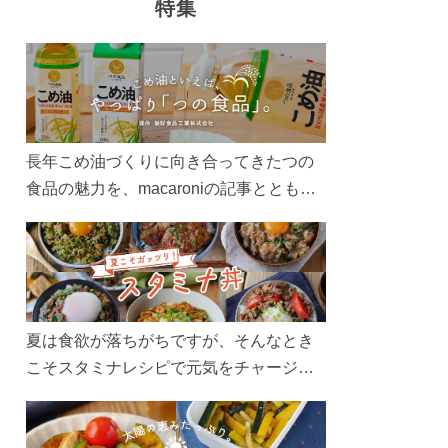
特集
長年こめ油づくりに向き合ってきたつの
食品の魅力を、macaroniの記事とともに
ご紹介します。レシピや活用術はもちろ
ん、製造現場や品質へのこだわりまで。
こめ油をもっと好きになるコンテンツを
ぜひお楽しみください。
夏は食欲が落ちがちですが、そんなとき
こそスタミナレシピで元気をチャージ！
お肉や夏野菜をたっぷり使う丼をガッツ
リ食べて、夏バテを吹き飛ばしましょ