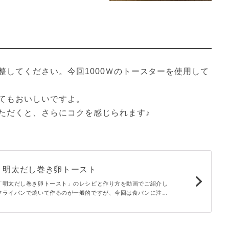
整してください。今回1000Ｗのトースターを使用して
てもおいしいですよ。
ただくと、さらにコクを感じられます♪
。明太だし巻き卵トースト
「明太だし巻き卵トースト」のレシピと作り方を動画でご紹介し
フライパンで焼いて作るのが一般的ですが、今回は食パンに注ぎ
焼いて作る簡単レシピです。明太子とチーズも相性抜群で、ボリ
んが食べたい時にぴったりです。