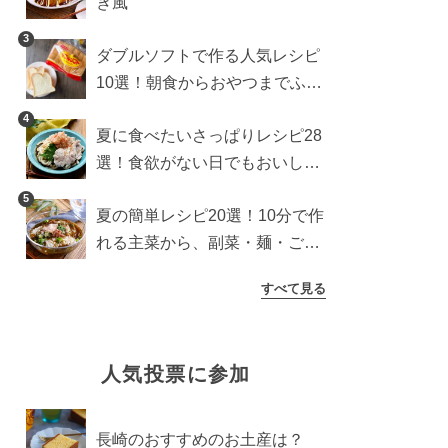
き風
3
ダブルソフトで作る人気レシピ
10選！朝食からおやつまでふん
わり食パンを楽しむアレンジ
4
夏に食べたいさっぱりレシピ28
選！食欲がない日でもおいしい
簡単おかず・麺・ごはん
5
夏の簡単レシピ20選！10分で作
れる主菜から、副菜・麺・ごは
んまで一気に紹介
すべて見る
人気投票に参加
長崎のおすすめのお土産は？