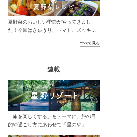
う！
夏野菜のおいしい季節がやってきまし
た！今回はきゅうり、トマト、ズッキー
ニなどを使ったレシピをご紹介します。
すべて見る
太陽の光をたっぷりあびた夏野菜は栄養
もたっぷり。美味しく食べてパワーチャ
ージしましょう♪
連載
「旅を楽しくする」をテーマに、旅の目
的や過ごし方にあわせて「星のや」
「界」「リゾナーレ」「OMO(おも)」「B