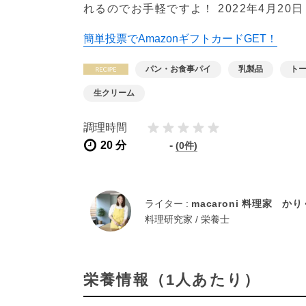
れるのでお手軽ですよ！
2022年4月20日
簡単投票でAmazonギフトカードGET！
パン・お食事パイ
乳製品
ト
生クリーム
調理時間
20 分
-
(0件)
ライター :
macaroni 料理家 か
料理研究家 / 栄養士
栄養情報（1人あたり）