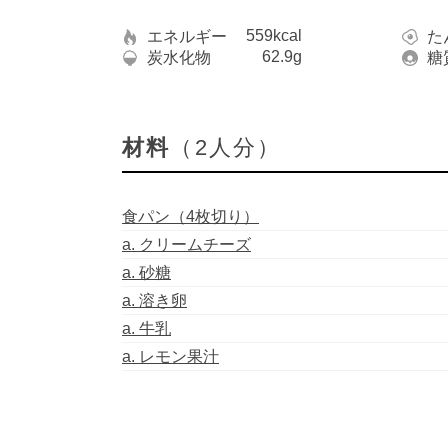
559kcal
エネルギー
た
62.9g
炭水化物
糖
材料
（2人分）
食パン（4枚切り）
a. クリームチーズ
a. 砂糖
a. 溶き卵
a. 牛乳
a. レモン果汁