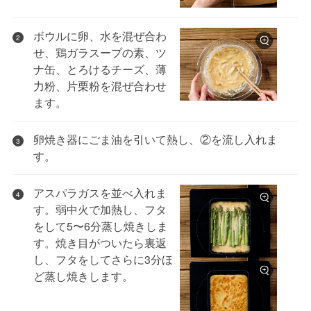
ボウルに卵、水を混ぜ合わ
2
せ、鶏ガラスープの素、ツ
ナ缶、とろけるチーズ、薄
力粉、片栗粉を混ぜ合わせ
ます。
卵焼き器にごま油を引いて熱し、②を流し入れま
3
す。
アスパラガスを並べ入れま
4
す。弱中火で加熱し、フタ
をして5〜6分蒸し焼きしま
す。焼き目がついたら裏返
し、フタをしてさらに3分ほ
ど蒸し焼きします。