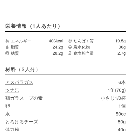
栄養情報（1人あたり）
エネルギー
406kcal
たんぱく質
19.5g
脂質
24.2g
炭水化物
30g
糖質
28.2g
食塩相当量
2.7g
（2人分）
材料
アスパラガス
6本
ツナ缶
1缶(70g)
鶏ガラスープの素
小さじ1/3杯
卵
1個
水
50cc
とろけるチーズ
50g
薄力粉
40g