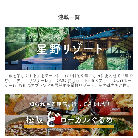
連載一覧
「旅を楽しくする」をテーマに、旅の目的や過ごし方にあわせて「星の
や」「界」「リゾナーレ」「OMO(おも)」「BEB(ベブ)」「LUCY(ルー
シー)」の 6 つのブランドを展開する星野リゾート。その魅力をお届け
する旅の連載。次の旅先探しのヒントにいかがですか？