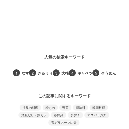
人気の検索キーワード
1
なす
2
きゅうり
3
大根
4
キャベツ
5
そうめん
この記事に関するキーワード
世界の料理
粉もの
野菜
調味料
韓国料理
洋風だし・鶏ガラ
春野菜
チヂミ
アスパラガス
鶏ガラスープの素