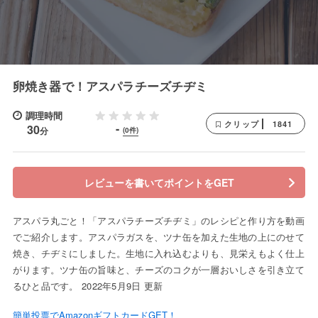
卵焼き器で！アスパラチーズチヂミ
調理時間
1841
クリップ
-
30
分
(0件)
レビューを書いてポイントをGET
アスパラ丸ごと！「アスパラチーズチヂミ」のレシピと作り方を動画
でご紹介します。アスパラガスを、ツナ缶を加えた生地の上にのせて
焼き、チヂミにしました。生地に入れ込むよりも、見栄えもよく仕上
がります。ツナ缶の旨味と、チーズのコクが一層おいしさを引き立て
るひと品です。 2022年5月9日 更新
簡単投票でAmazonギフトカードGET！