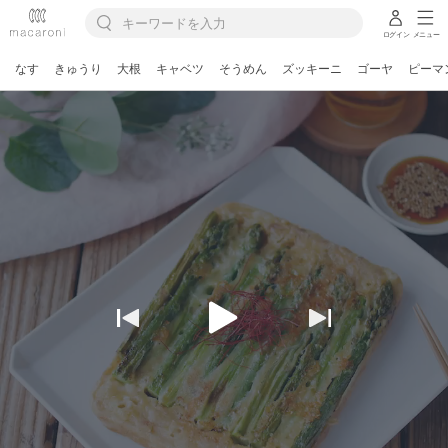
ログイン
メニュー
なす
きゅうり
大根
キャベツ
そうめん
ズッキーニ
ゴーヤ
ピーマ