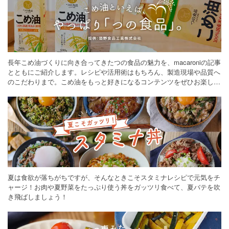
長年こめ油づくりに向き合ってきたつの食品の魅力を、macaroniの記事
とともにご紹介します。レシピや活用術はもちろん、製造現場や品質へ
のこだわりまで。こめ油をもっと好きになるコンテンツをぜひお楽しみ
ください。
夏は食欲が落ちがちですが、そんなときこそスタミナレシピで元気をチ
ャージ！お肉や夏野菜をたっぷり使う丼をガッツリ食べて、夏バテを吹
き飛ばしましょう！