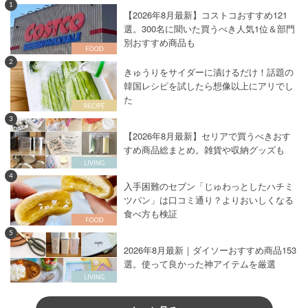
1
【2026年8月最新】コストコおすすめ121
選。300名に聞いた買うべき人気1位＆部門
別おすすめ商品も
2
きゅうりをサイダーに漬けるだけ！話題の
韓国レシピを試したら想像以上にアリでし
た
3
【2026年8月最新】セリアで買うべきおす
すめ商品総まとめ。雑貨や収納グッズも
4
入手困難のセブン「じゅわっとしたハチミ
ツパン」は口コミ通り？よりおいしくなる
食べ方も検証
5
2026年8月最新｜ダイソーおすすめ商品153
選。使って良かった神アイテムを厳選