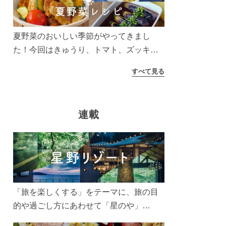
う！
夏野菜のおいしい季節がやってきまし
た！今回はきゅうり、トマト、ズッキー
ニなどを使ったレシピをご紹介します。
すべて見る
太陽の光をたっぷりあびた夏野菜は栄養
もたっぷり。美味しく食べてパワーチャ
ージしましょう♪
連載
「旅を楽しくする」をテーマに、旅の目
的や過ごし方にあわせて「星のや」
「界」「リゾナーレ」「OMO(おも)」「B