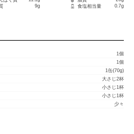
9g
0.7g
質
食塩相当量
1個
1個
1缶(70g)
大さじ2杯
小さじ1杯
小さじ1杯
少々