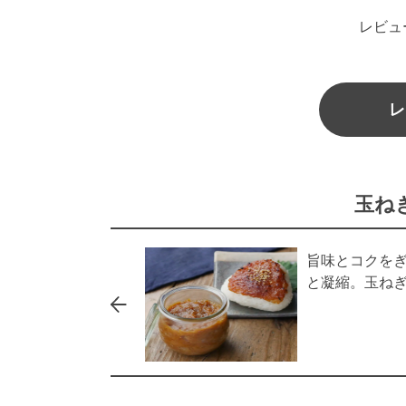
レビュ
レ
玉ね
旨味とコクを
と凝縮。玉ね