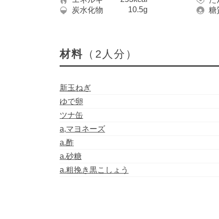
10.5g
炭水化物
糖
材料
（2人分）
新玉ねぎ
ゆで卵
ツナ缶
a,マヨネーズ
a.酢
a.砂糖
a.粗挽き黒こしょう