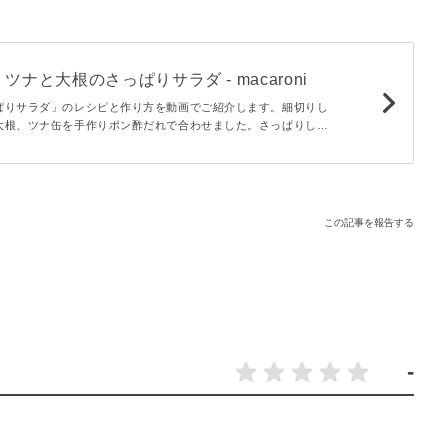
ナと大根のさっぱりサラダ - macaroni
ぱりサラダ」のレシピと作り方を動画でご紹介します。細切りし
大根、ツナ缶を手作りポン酢だれで合わせました。さっぱりして
まず。ツナの旨味が味を引き立て、大根のシャキシャキ感がたま
この記事を報告する
-