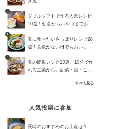
き風
3
ダブルソフトで作る人気レシピ
10選！朝食からおやつまでふん
わり食パンを楽しむアレンジ
4
夏に食べたいさっぱりレシピ28
選！食欲がない日でもおいしい
簡単おかず・麺・ごはん
5
夏の簡単レシピ20選！10分で作
れる主菜から、副菜・麺・ごは
んまで一気に紹介
すべて見る
人気投票に参加
長崎のおすすめのお土産は？