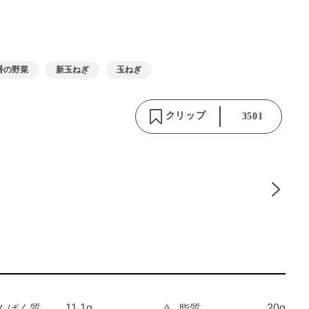
番の野菜
新玉ねぎ
玉ねぎ
クリップ
3501
11.1g
20g
んぱく質
脂質