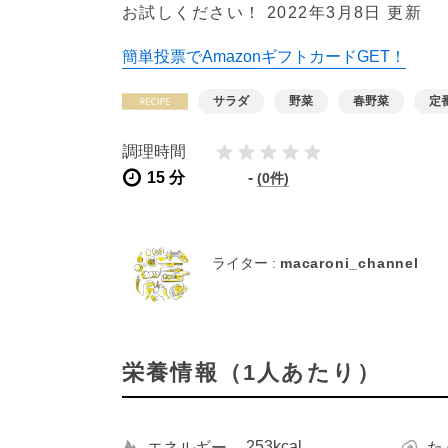
お試しください！
2022年3月8日 更新
簡単投票でAmazonギフトカードGET！
サラダ
野菜
春野菜
定
調理時間
15 分
-
(0件)
ライター :
macaroni_channel
栄養情報（1人あたり）
253kcal
エネルギー
た