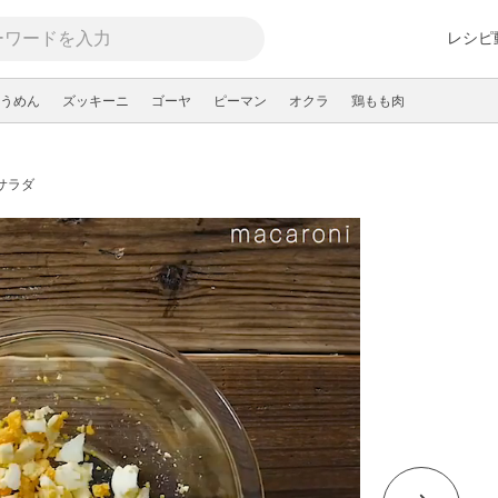
レシピ
うめん
ズッキーニ
ゴーヤ
ピーマン
オクラ
鶏もも肉
サラダ