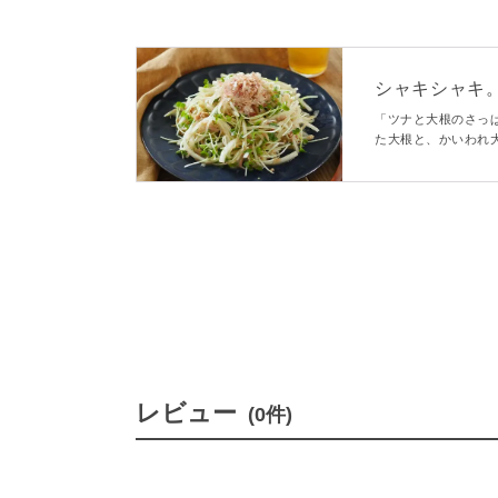
シャキシャキ。ツ
「ツナと大根のさっ
た大根と、かいわれ
いるからお箸も進む
らないひと品です。
レビュー
(0件)