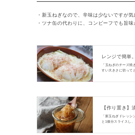
・新玉ねぎなので、辛味は少ないですが気
・ツナ缶の代わりに、コンビーフでも旨味
レンジで簡単。玉
「玉ねぎのチーズ焼
すい大きさに切って
す。塩こしょう、め
ですよ。
【作り置き】
- macaroni
「新玉ねぎドレッシ
と1個分スライスし
んな野菜とも相性が
ングです。