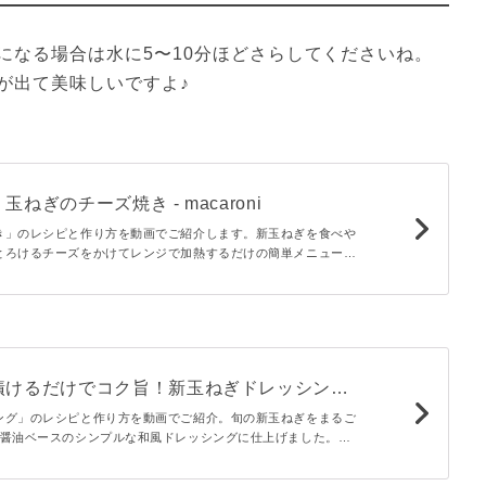
になる場合は水に5〜10分ほどさらしてくださいね。
が出て美味しいですよ♪
ねぎのチーズ焼き - macaroni
き」のレシピと作り方を動画でご紹介します。新玉ねぎを食べや
とろけるチーズをかけてレンジで加熱するだけの簡単メニューで
んつゆとシンプルな味付けなので新玉ねぎの甘みが際立つひと品
漬けるだけでコク旨！新玉ねぎドレッシング
ング」のレシピと作り方を動画でご紹介。旬の新玉ねぎをまるご
、醤油ベースのシンプルな和風ドレッシングに仕上げました。ど
よく、シャキシャキとした食感も楽しい今が旬の食べるドレッシ