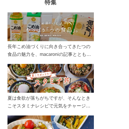
特集
長年こめ油づくりに向き合ってきたつの
食品の魅力を、macaroniの記事とともに
ご紹介します。レシピや活用術はもちろ
ん、製造現場や品質へのこだわりまで。
こめ油をもっと好きになるコンテンツを
ぜひお楽しみください。
夏は食欲が落ちがちですが、そんなとき
こそスタミナレシピで元気をチャージ！
お肉や夏野菜をたっぷり使う丼をガッツ
リ食べて、夏バテを吹き飛ばしましょ