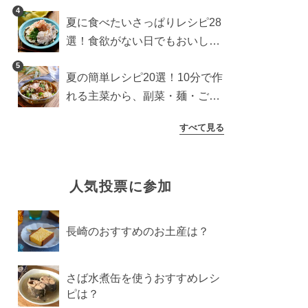
わり食パンを楽しむアレンジ
4
夏に食べたいさっぱりレシピ28
選！食欲がない日でもおいしい
簡単おかず・麺・ごはん
5
夏の簡単レシピ20選！10分で作
れる主菜から、副菜・麺・ごは
んまで一気に紹介
すべて見る
人気投票に参加
長崎のおすすめのお土産は？
さば水煮缶を使うおすすめレシ
ピは？