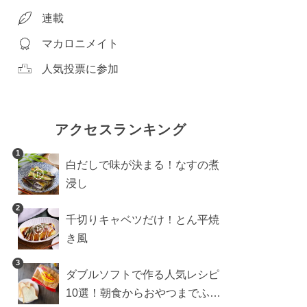
連載
マカロニメイト
人気投票に参加
アクセスランキング
1
白だしで味が決まる！なすの煮
浸し
2
千切りキャベツだけ！とん平焼
き風
3
ダブルソフトで作る人気レシピ
10選！朝食からおやつまでふん