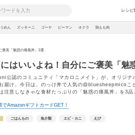
レシピ
うめん
ズッキーニ
ゴーヤ
ピーマン
オクラ
鶏もも肉
ご褒美「魅惑の痛風丼」3選
にはいいよね！自分にご褒美「魅惑
aroni公認のコミュニティ「マカロニメイト」が、オリジ
お届け。今日は、のっけ丼で人気の@bluesheepmico
は注意しなきゃな食材たっぷりの「魅惑の痛風丼」を3
でAmazonギフトカードGET！
ごはんもの
魚介類
エビ・カニ
えび