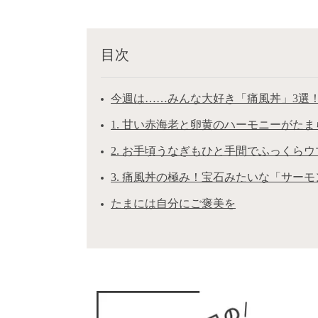
目次
今週は……みんな大好き「痛風丼」3選
1. 甘い赤海老と卵黄のハーモニーがた
2. お手頃うなぎもひと手間でふっくら
3. 痛風丼の極み！宝石みたいな「サー
たまには自分にご褒美を