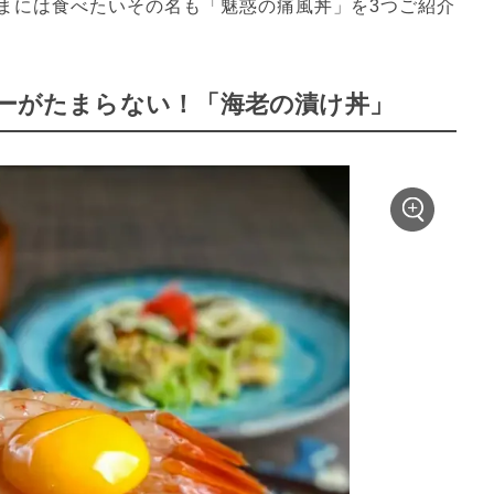
まには食べたいその名も「魅惑の痛風丼」を3つご紹介
ニーがたまらない！「海老の漬け丼」