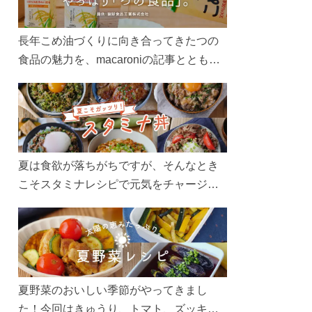
長年こめ油づくりに向き合ってきたつの
食品の魅力を、macaroniの記事とともに
ご紹介します。レシピや活用術はもちろ
ん、製造現場や品質へのこだわりまで。
こめ油をもっと好きになるコンテンツを
ぜひお楽しみください。
夏は食欲が落ちがちですが、そんなとき
こそスタミナレシピで元気をチャージ！
お肉や夏野菜をたっぷり使う丼をガッツ
リ食べて、夏バテを吹き飛ばしましょ
う！
夏野菜のおいしい季節がやってきまし
た！今回はきゅうり、トマト、ズッキー