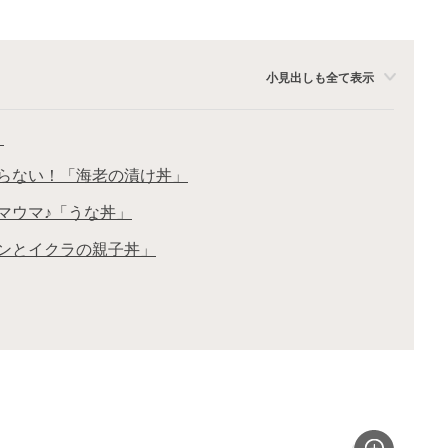
小見出しも全て表示
！
まらない！「海老の漬け丼」
ウマウマ♪「うな丼」
モンとイクラの親子丼」