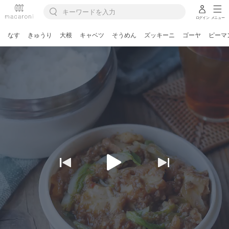
ログイン
メニュー
なす
きゅうり
大根
キャベツ
そうめん
ズッキーニ
ゴーヤ
ピーマ