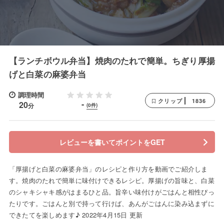
【ランチボウル弁当】焼肉のたれで簡単。ちぎり厚揚
げと白菜の麻婆弁当
調理時間
1836
クリップ
-
20
分
(0件)
レビューを書いてポイントをGET
「厚揚げと白菜の麻婆弁当」のレシピと作り方を動画でご紹介しま
す。焼肉のたれで簡単に味付けできるレシピ。厚揚げの旨味と、白菜
のシャキシャキ感がはまるひと品。旨辛い味付けがごはんと相性ぴっ
たりです。ごはんと別で持って行けば、あんがごはんに染み込まずに
できたてを楽しめます♪ 2022年4月15日 更新