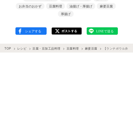
お弁当のおかず
豆腐料理
油揚げ・厚揚げ
麻婆豆腐
厚揚げ
TOP
レシピ
豆腐・豆加工品料理
豆腐料理
麻婆豆腐
【ランチボウル弁当