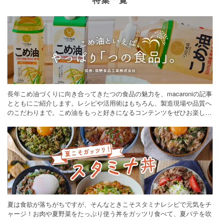
長年こめ油づくりに向き合ってきたつの食品の魅力を、macaroniの記事
とともにご紹介します。レシピや活用術はもちろん、製造現場や品質へ
のこだわりまで。こめ油をもっと好きになるコンテンツをぜひお楽しみ
ください。
夏は食欲が落ちがちですが、そんなときこそスタミナレシピで元気をチ
ャージ！お肉や夏野菜をたっぷり使う丼をガッツリ食べて、夏バテを吹