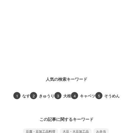
人気の検索キーワード
1
なす
2
きゅうり
3
大根
4
キャベツ
5
そうめん
この記事に関するキーワード
豆腐・豆加工品料理
大豆・大豆加工品
お弁当