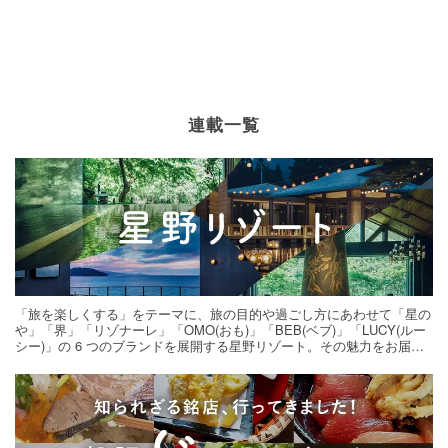
連載一覧
「旅を楽しくする」をテーマに、旅の目的や過ごし方にあわせて「星の
や」「界」「リゾナーレ」「OMO(おも)」「BEB(ベブ)」「LUCY(ルー
シー)」の 6 つのブランドを展開する星野リゾート。その魅力をお届け
する旅の連載。次の旅先探しのヒントにいかがですか？