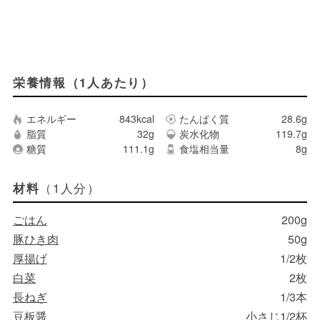
栄養情報（1人あたり）
エネルギー
843kcal
たんぱく質
28.6g
脂質
32g
炭水化物
119.7g
糖質
111.1g
食塩相当量
8g
（1人分）
材料
ごはん
200g
豚ひき肉
50g
厚揚げ
1/2枚
白菜
2枚
長ねぎ
1/3本
豆板醤
小さじ1/2杯