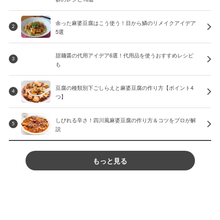
余った麻婆豆腐はこう使う！目から鱗のリメイクアイデア
2
5選
甜麺醤の代用アイデア6選！代用品を使うおすすめレシピ
3
も
豆腐の種類別下ごしらえと麻婆豆腐の作り方【ポイント4
4
つ】
しびれる辛さ！四川風麻婆豆腐の作り方＆コツをプロが解
5
説
もっと見る