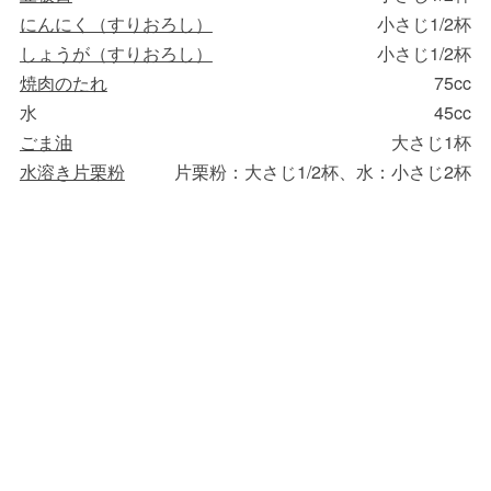
にんにく（すりおろし）
小さじ1/2杯
しょうが（すりおろし）
小さじ1/2杯
焼肉のたれ
75cc
水
45cc
ごま油
大さじ1杯
水溶き片栗粉
片栗粉：大さじ1/2杯、水：小さじ2杯