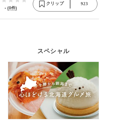
クリップ
923
-
(0件)
スペシャル