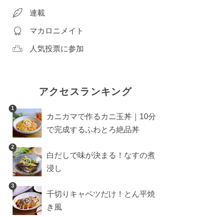
連載
マカロニメイト
人気投票に参加
アクセスランキング
1
カニカマで作るカニ玉丼｜10分
で完成するふわとろ絶品丼
2
白だしで味が決まる！なすの煮
浸し
3
千切りキャベツだけ！とん平焼
き風