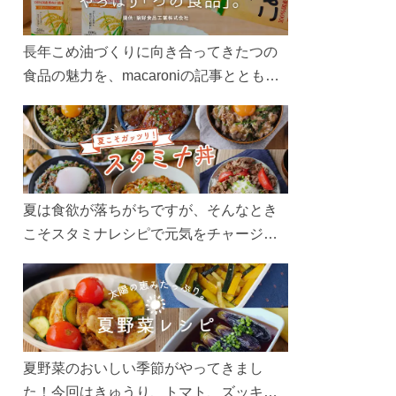
長年こめ油づくりに向き合ってきたつの
食品の魅力を、macaroniの記事とともに
ご紹介します。レシピや活用術はもちろ
ん、製造現場や品質へのこだわりまで。
こめ油をもっと好きになるコンテンツを
ぜひお楽しみください。
夏は食欲が落ちがちですが、そんなとき
こそスタミナレシピで元気をチャージ！
お肉や夏野菜をたっぷり使う丼をガッツ
リ食べて、夏バテを吹き飛ばしましょ
う！
夏野菜のおいしい季節がやってきまし
た！今回はきゅうり、トマト、ズッキー