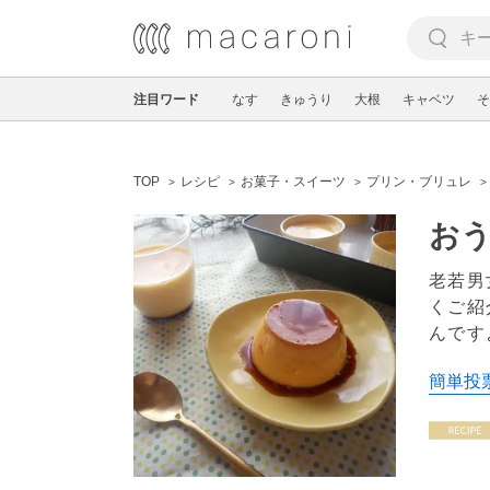
注目ワード
なす
きゅうり
大根
キャベツ
そ
TOP
レシピ
お菓子・スイーツ
プリン・ブリュレ
おう
老若男
くご紹
んです
簡単投票