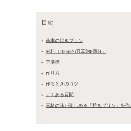
目次
基本の焼きプリン
材料（100mlの容器約8個分）
下準備
作り方
作るときのコツ
よくある質問
素材の味が楽しめる「焼きプリン」を作