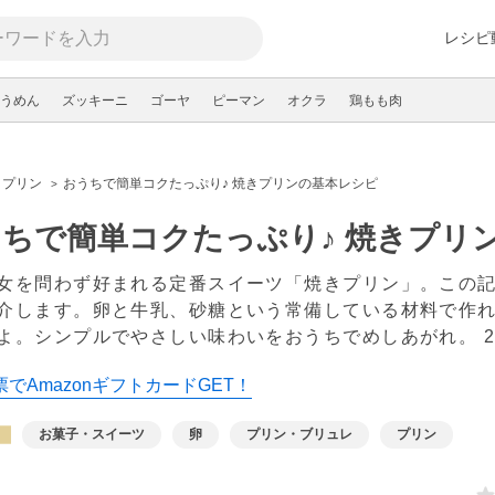
レシピ
うめん
ズッキーニ
ゴーヤ
ピーマン
オクラ
鶏もも肉
プリン
おうちで簡単コクたっぷり♪ 焼きプリンの基本レシピ
ちで簡単コクたっぷり♪ 焼きプリ
女を問わず好まれる定番スイーツ「焼きプリン」。この
介します。卵と牛乳、砂糖という常備している材料で作
よ。シンプルでやさしい味わいをおうちでめしあがれ。
でAmazonギフトカードGET！
お菓子・スイーツ
卵
プリン・ブリュレ
プリン