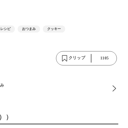
単レシピ
おつまみ
クッキー
クリップ
1105
るみ
））