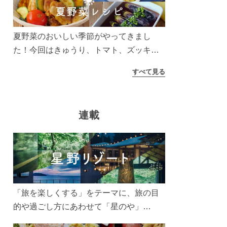
う！
夏野菜のおいしい季節がやってきまし
た！今回はきゅうり、トマト、ズッキー
ニなどを使ったレシピをご紹介します。
すべて見る
太陽の光をたっぷりあびた夏野菜は栄養
もたっぷり。美味しく食べてパワーチャ
ージしましょう♪
連載
「旅を楽しくする」をテーマに、旅の目
的や過ごし方にあわせて「星のや」
「界」「リゾナーレ」「OMO(おも)」「B