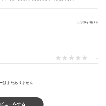
がります。生地を寝かせる時間も型を抜く手間もかからず、手軽
よ♪
この記事を報告する
-
ーはまだありません
ビューをする