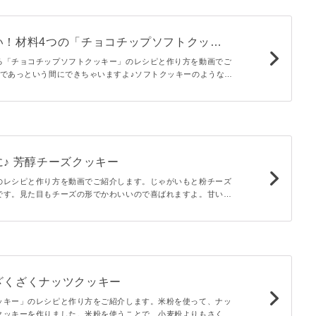
い！材料4つの「チョコチップソフトクッキ
る「チョコチップソフトクッキー」のレシピと作り方を動画でご
つであっという間にできちゃいますよ♪ソフトクッキーのようなし
なる、やさしい甘さの簡単おやつです。バレンタインにもぴった
♪ 芳醇チーズクッキー
のレシピと作り方を動画でご紹介します。じゃがいもと粉チーズ
です。見た目もチーズの形でかわいいので喜ばれますよ。甘いも
彼にもぴったりです。
ざくざくナッツクッキー
ッキー」のレシピと作り方をご紹介します。米粉を使って、ナッ
クッキーを作りました。米粉を使うことで、小麦粉よりもさくさ