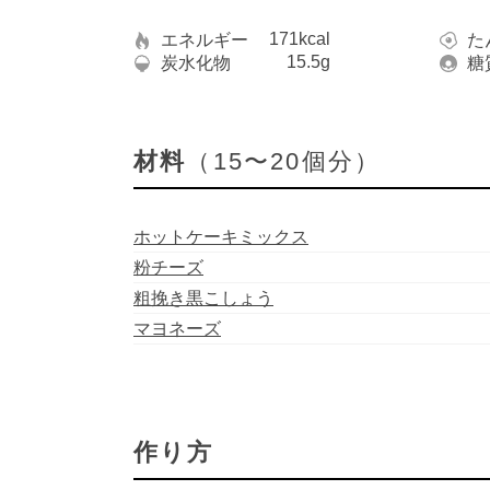
171kcal
エネルギー
た
15.5g
炭水化物
糖
材料
（15〜20個分）
ホットケーキミックス
粉チーズ
粗挽き黒こしょう
マヨネーズ
作り方