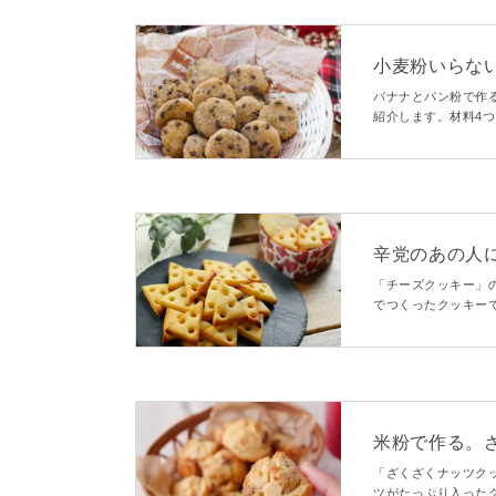
小麦粉いらな
ー」
バナナとパン粉で作
紹介します。材料4
っとり食感がくせに
りですよ。
辛党のあの人に
「チーズクッキー」
でつくったクッキー
のよりおつまみ派の
米粉で作る。
「ざくざくナッツク
ツがたっぷり入った