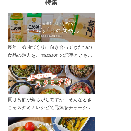
特集
長年こめ油づくりに向き合ってきたつの
食品の魅力を、macaroniの記事とともに
ご紹介します。レシピや活用術はもちろ
ん、製造現場や品質へのこだわりまで。
こめ油をもっと好きになるコンテンツを
ぜひお楽しみください。
夏は食欲が落ちがちですが、そんなとき
こそスタミナレシピで元気をチャージ！
お肉や夏野菜をたっぷり使う丼をガッツ
リ食べて、夏バテを吹き飛ばしましょ