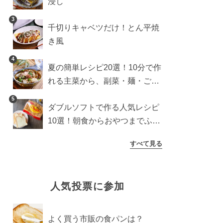
浸し
3
千切りキャベツだけ！とん平焼
き風
4
夏の簡単レシピ20選！10分で作
れる主菜から、副菜・麺・ごは
んまで一気に紹介
5
ダブルソフトで作る人気レシピ
10選！朝食からおやつまでふん
わり食パンを楽しむアレンジ
すべて見る
人気投票に参加
よく買う市販の食パンは？