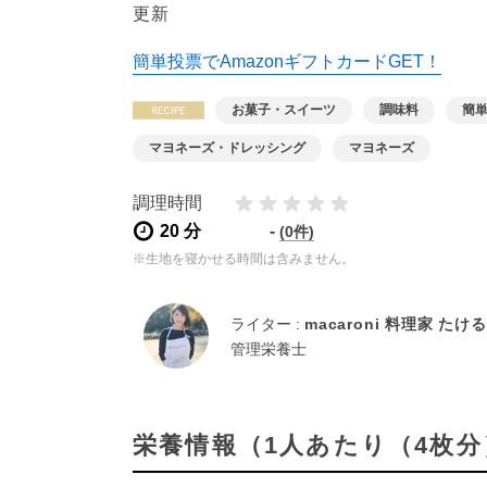
更新
簡単投票でAmazonギフトカードGET！
お菓子・スイーツ
調味料
簡
マヨネーズ・ドレッシング
マヨネーズ
調理時間
20 分
-
(0件)
※生地を寝かせる時間は含みません。
ライター :
macaroni 料理家 たけ
管理栄養士
栄養情報（1人あたり（4枚分