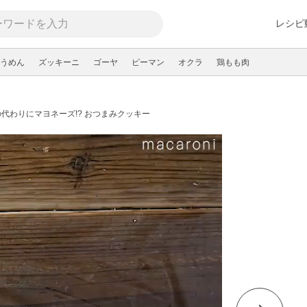
レシピ
うめん
ズッキーニ
ゴーヤ
ピーマン
オクラ
鶏もも肉
代わりにマヨネーズ!? おつまみクッキー