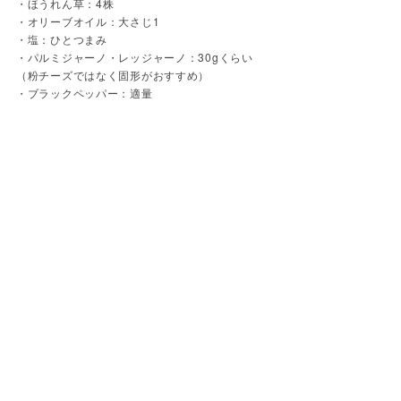
・ほうれん草：4株

・オリーブオイル：大さじ1

・塩：ひとつまみ

・パルミジャーノ・レッジャーノ：30gくらい

（粉チーズではなく固形がおすすめ）

・ブラックペッパー：適量