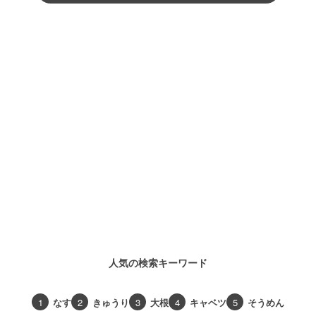
人気の検索キーワード
1
なす
2
きゅうり
3
大根
4
キャベツ
5
そうめん