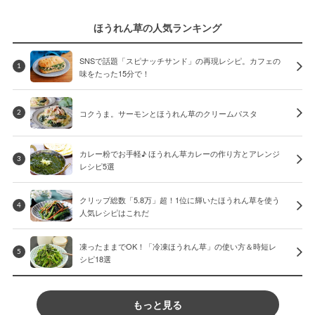
ほうれん草の人気ランキング
SNSで話題「スピナッチサンド」の再現レシピ。カフェの
1
味をたった15分で！
コクうま。サーモンとほうれん草のクリームパスタ
2
カレー粉でお手軽♪ ほうれん草カレーの作り方とアレンジ
3
レシピ5選
クリップ総数「5.8万」超！1位に輝いたほうれん草を使う
4
人気レシピはこれだ
凍ったままでOK！「冷凍ほうれん草」の使い方＆時短レ
5
シピ18選
もっと見る