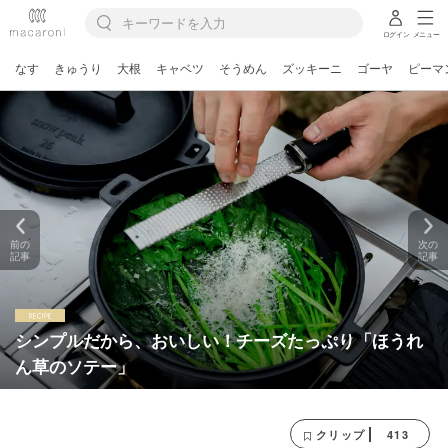
ログイン
メニュー
なす
きゅうり
大根
キャベツ
そうめん
ズッキーニ
ゴーヤ
ピーマ
前の
次の
記事
記事
シンプルだから、おいしい！チーズたっぷり「ほうれ
ん草のソテー」
413
クリップ