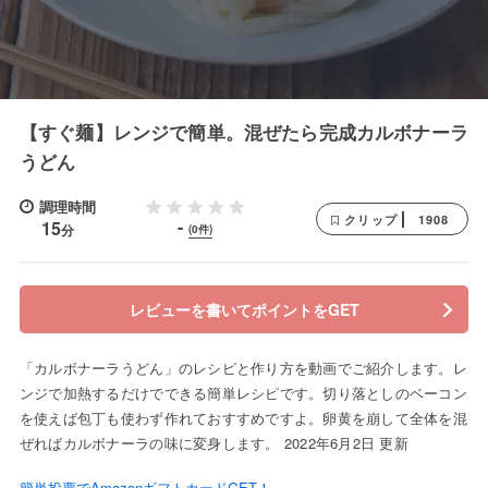
【すぐ麺】レンジで簡単。混ぜたら完成カルボナーラ
うどん
調理時間
1908
クリップ
-
15
分
(0件)
レビューを書いてポイントをGET
「カルボナーラうどん」のレシピと作り方を動画でご紹介します。レ
ンジで加熱するだけでできる簡単レシピです。切り落としのベーコン
を使えば包丁も使わず作れておすすめですよ。卵黄を崩して全体を混
ぜればカルボナーラの味に変身します。 2022年6月2日 更新
簡単投票でAmazonギフトカードGET！