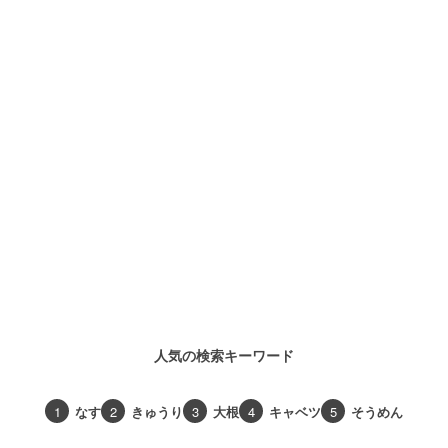
人気の検索キーワード
1
なす
2
きゅうり
3
大根
4
キャベツ
5
そうめん