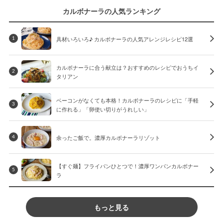
カルボナーラの人気ランキング
具材いろいろ♪ カルボナーラの人気アレンジレシピ12選
1
カルボナーラに合う献立は？おすすめのレシピでおうちイ
2
タリアン
ベーコンがなくても本格！カルボナーラのレシピに「手軽
3
に作れる」「卵使い切りがうれしい」
余ったご飯で。濃厚カルボナーラリゾット
4
【すぐ麺】フライパンひとつで！濃厚ワンパンカルボナー
5
ラ
もっと見る