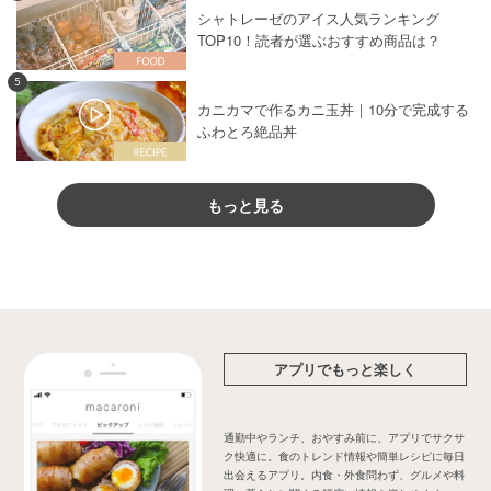
シャトレーゼのアイス人気ランキング
TOP10！読者が選ぶおすすめ商品は？
5
カニカマで作るカニ玉丼｜10分で完成する
ふわとろ絶品丼
もっと見る
アプリでもっと楽しく
通勤中やランチ、おやすみ前に、アプリでサクサ
ク快適に。食のトレンド情報や簡単レシピに毎日
出会えるアプリ。内食・外食問わず、グルメや料