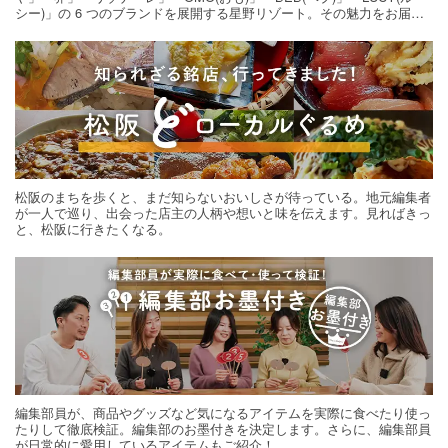
シー)」の 6 つのブランドを展開する星野リゾート。その魅力をお届け
する旅の連載。次の旅先探しのヒントにいかがですか？
松阪のまちを歩くと、まだ知らないおいしさが待っている。地元編集者
が一人で巡り、出会った店主の人柄や想いと味を伝えます。見ればきっ
と、松阪に行きたくなる。
編集部員が、商品やグッズなど気になるアイテムを実際に食べたり使っ
たりして徹底検証。編集部のお墨付きを決定します。さらに、編集部員
が日常的に愛用しているアイテムもご紹介！