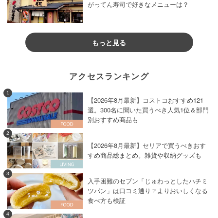
がってん寿司で好きなメニューは？
もっと見る
アクセスランキング
1
【2026年8月最新】コストコおすすめ121
選。300名に聞いた買うべき人気1位＆部門
別おすすめ商品も
2
【2026年8月最新】セリアで買うべきおす
すめ商品総まとめ。雑貨や収納グッズも
3
入手困難のセブン「じゅわっとしたハチミ
ツパン」は口コミ通り？よりおいしくなる
食べ方も検証
4