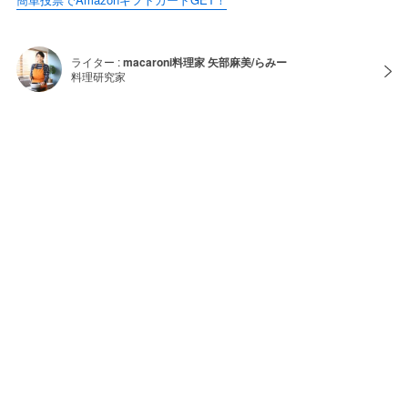
ライター :
macaroni料理家 矢部麻美/らみー
料理研究家