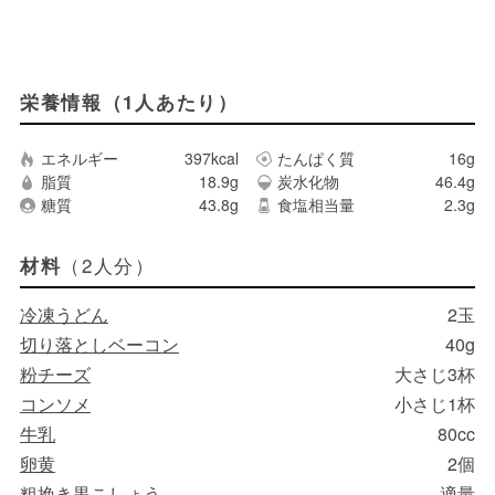
栄養情報（1人あたり）
エネルギー
397kcal
たんぱく質
16g
脂質
18.9g
炭水化物
46.4g
糖質
43.8g
食塩相当量
2.3g
（2人分）
材料
冷凍うどん
2玉
切り落としベーコン
40g
粉チーズ
大さじ3杯
コンソメ
小さじ1杯
牛乳
80cc
卵黄
2個
粗挽き黒こしょう
適量