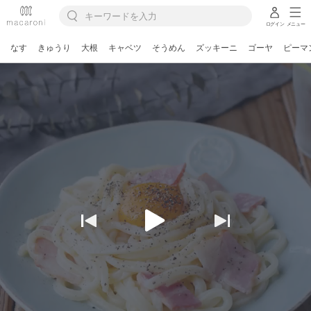
ログイン
メニュー
なす
きゅうり
大根
キャベツ
そうめん
ズッキーニ
ゴーヤ
ピーマ